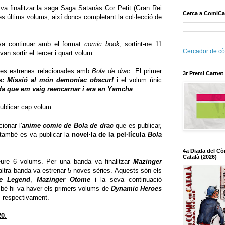
 va finalitzar la saga Saga Satanàs Cor Petit (Gran Rei
Cerca a ComiCa
s últims volums, així doncs completant la col·lecció de
va continuar amb el format
comic book
, sortint-ne 11
Cercador de cò
an sortir el tercer i quart volum.
ues estrenes relacionades amb
Bola de drac
: El primer
3r Premi Carnet
s: Missió al món demoníac obscur!
i el volum únic
ada que em vaig reencarnar i era en Yamcha
.
ublicar cap volum.
ionar l'
anime comic de Bola de drac
que es publicar,
mbé es va publicar la
novel·la de la pel·lícula
Bola
4a Diada del Cò
Català (2026)
reure 6 volums. Per una banda va finalitzar
Mazinger
altra banda va estrenar 5 noves sèries. Aquests són els
he Legend
,
Mazinger Otome
i la seva continuació
mbé hi va haver els primers volums de
Dynamic Heroes
s respectivament.
20
.