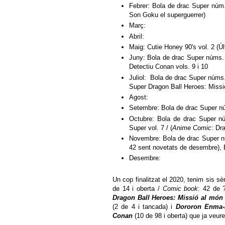
Febrer: Bola de drac Super núm.
Son Goku el superguerrer)
Març:
Abril:
Maig: Cutie Honey 90's vol. 2 (Úl
Juny: Bola de drac Super núms. 
Detectiu Conan vols. 9 i 10
Juliol: Bola de drac Super núms.
Super Dragon Ball Heroes: Missi
Agost:
Setembre: Bola de drac Super nú
Octubre: Bola de drac Super nú
Super vol. 7 / (
Anime Comic
: Dr
Novembre: Bola de drac Super nú
42 sent novetats de desembre), 
Desembre:
Un cop finalitzat el 2020, tenim sis s
de 14 i oberta /
Comic book
: 42 de 
Dragon Ball Heroes: Missió al món
(2 de 4 i tancada) i
Dororon Enma-
Conan
(10 de 98 i oberta) que ja veur