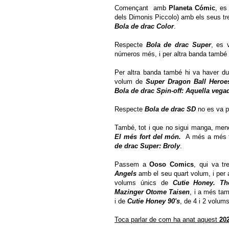
Començant amb
Planeta Cómic
, es
dels Dimonis Piccolo) amb els seus tre
Bola de drac Color
.
Respecte
Bola de drac Super
, es 
números més, i per altra banda també v
Per altra banda també hi va haver d
volum de
Super Dragon Ball Heroe
Bola de drac Spin-off: Aquella veg
Respecte
Bola de drac SD
no es va p
També, tot i que no sigui manga, menc
El més fort del món.
A més a més ta
de drac Super: Broly
.
Passem a
Ooso Comics
, qui va t
Angels
amb el seu quart volum, i per 
volums únics de
Cutie Honey. T
Mazinger Otome Taisen
, i a més ta
i de
Cutie Honey 90's
, de 4 i 2 volum
Toca parlar de com ha anat aquest
20