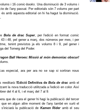
 volums i 16
comic-books
. Una disminució de 3 volums i
cte de l'any passat. Per editorials són 7 volums per part
 és amb aquesta editorial on hi ha hagut la disminució.
.
bre
Bola de drac Super
, per l'edició en format
comic
s 43 i 48, pel gener a març, dos números per mes, i per
itme, tenint previstos ja els volums 8 i 9, pel gener i
a del Torneig del Poder.
ragon Ball Heroes: Missió al món demoníac obscur!
volums.
cas especial, ara per ara no se sap si sortiran nous
reeditarà l'
Edició Definitiva de
Bola de drac
amb el
itzant la nova traducció utilitzada a l'edició en color. Així
brer del 4 al 6, i el març del 7 al 9.
pera que de cara el gener hi hagi la publicació del tercer
 que en algun altre moment de l'any també en surti el
 s'iniciarà la publicació de
Kamen Rider
amb el seu