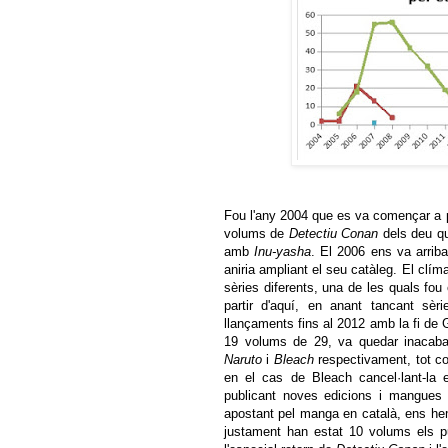
Fou l'any 2004 que es va començar a 
volums de
Detectiu Conan
dels deu qu
amb
Inu-yasha
. El 2006 ens va arribar
aniria ampliant el seu catàleg. El clí
sèries diferents, una de les quals fo
partir d'aquí, en anant tancant sèri
llançaments fins al 2012 amb la fi d
19 volums de 29, va quedar inacabad
Naruto
i
Bleach
respectivament, tot con
en el cas de Bleach cancel·lant-la
publicant noves edicions i mangue
apostant pel manga en català, ens he
justament han estat 10 volums els p