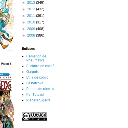
►
2013
(349)
►
2012
(432)
►
2011
(391)
►
2010
(317)
►
2009
(408)
►
2008
(386)
Enllaços
Cementiri de
Pneumàtics
 Piece 3
El còmic en català
Gargots
L'illa de còmic
La batcova
Parlem de còmics
Per Tutatis!
Planeta Sigarra