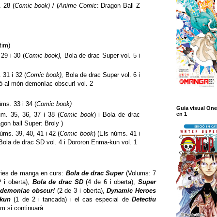
 28 (
Comic book)
/ (
Anime Comic
: Dragon Ball Z
tim)
29 i 30 (
Comic book),
Bola de drac Super vol. 5 i
 31 i 32 (
Comic book),
Bola de drac Super vol. 6 i
ó al món demoníac obscur! vol. 2
ms. 33 i 34 (
Comic book)
Guia visual One
m. 35, 36, 37 i 38 (
Comic book
) i Bola de drac
en 1
agon ball Super: Broly )
ms. 39, 40, 41 i 42 (
Comic book
) (Els núms. 41 i
Bola de drac SD vol. 4 i Dororon Enma-kun vol. 1
èries de manga en curs:
Bola de drac Super
(Volums: 7
? i oberta),
Bola de drac SD
(4 de 6 i oberta),
Super
 demoníac obscur!
(2 de 3 i oberta),
Dynamic Heroes
kun
(1 de 2 i tancada) i el cas especial de
Detectiu
em si continuarà.