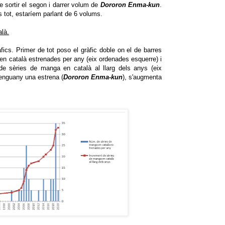
e sortir el segon i darrer volum de
Dororon Enma-kun
.
s tot, estaríem parlant de 6 volums.
alà.
fics. Primer de tot poso el gràfic doble on el de barres
n català estrenades per any (eix ordenades esquerre) i
t de sèries de manga en català al llarg dels anys (eix
 enguany una estrena (
Dororon Enma-kun
), s'augmenta