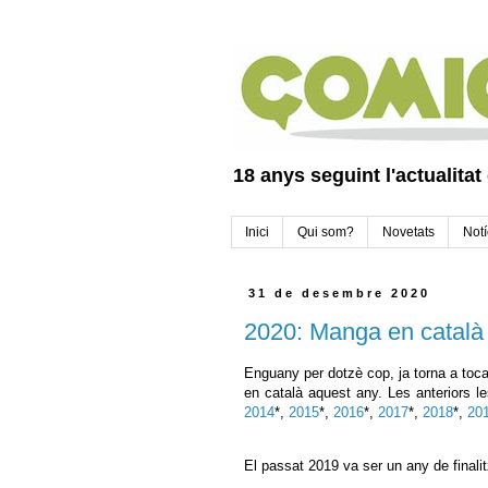
18 anys seguint l'actualitat
Inici
Qui som?
Novetats
Notí
31 de desembre 2020
2020: Manga en català
Enguany per dotzè cop, ja torna a toca
en català aquest any. Les anteriors le
2014
*,
2015
*,
2016
*,
2017
*,
2018
*,
20
El passat 2019 va ser un any de finali