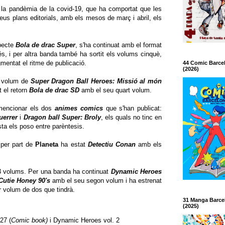
la pandèmia de la covid-19, que ha comportat que les
seus plans editorials, amb els mesos de març i abril, els
pecte
Bola de drac Super
, s'ha continuat amb el format
s, i per altra banda també ha sortit els volums cinquè,
mentat el ritme de publicació.
44 Comic Barce
(2026)
n volum de
Super Dragon Ball Heroes: Missió al món
 el retorn
Bola de drac SD
amb el seu quart volum.
mencionar els dos
animes comics
que s'han publicat:
uerrer
i
Dragon ball Super: Broly
, els quals no tinc en
lista els poso entre parèntesis.
 per part de
Planeta
ha estat
Detectiu Conan
amb els
t 3 volums. Per una banda ha continuat
Dynamic Heroes
Cutie Honey 90's
amb el seu segon volum i ha estrenat
 volum de dos que tindrà.
31 Manga Barce
(2025)
27 (
Comic book)
i Dynamic Heroes vol. 2