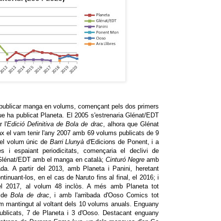
publicar manga en volums, començant pels dos primers
e ha publicat Planeta. El 2005 s'estrenaria Glénat/EDT
 l'
Edició Definitiva de Bola de drac
, alhora que Glénat
max el vam tenir l'any 2007 amb 69 volums publicats de 9
u el volum únic de
Barri Llunyà
d'Edicions de Ponent, i a
es i espaiant periodicitats, començaria el declivi de
e Glénat/EDT amb el manga en català;
Cinturó Negre
amb
a. A partir del 2013, amb Planeta i Panini, heretant
tinuant-los, en el cas de Naruto fins al final, el 2016; i
 el 2017, al volum 48 inclòs. A més amb Planeta tot
s de
Bola de drac
, i amb l'arribada d'Ooso Comics tot
m mantingut al voltant dels 10 volums anuals. Enguany
ublicats, 7 de Planeta i 3 d'Ooso. Destacant enguany