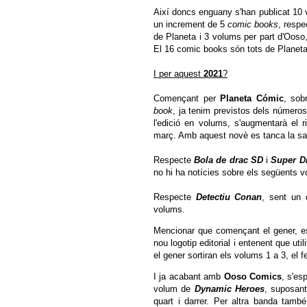
Així doncs enguany s'han publicat 10
un increment de 5
comic books
, respe
de Planeta i 3 volums per part d'Ooso,
El 16 comic books són tots de Planeta
I per aquest
2021
?
Començant per
Planeta Cómic
, so
book
, ja tenim previstos dels número
l'edició en volums, s'augmentarà el r
març. Amb aquest novè es tanca la sag
Respecte
Bola de drac SD
i
Super D
no hi ha notícies sobre els següents 
Respecte
Detectiu Conan
, sent un 
volums.
Mencionar que començant el gener, es 
nou logotip editorial i entenent que util
el gener sortiran els volums 1 a 3, el fe
I ja acabant amb
Ooso Comics
, s'es
volum de
Dynamic Heroes
, suposant
quart i darrer. Per altra banda també