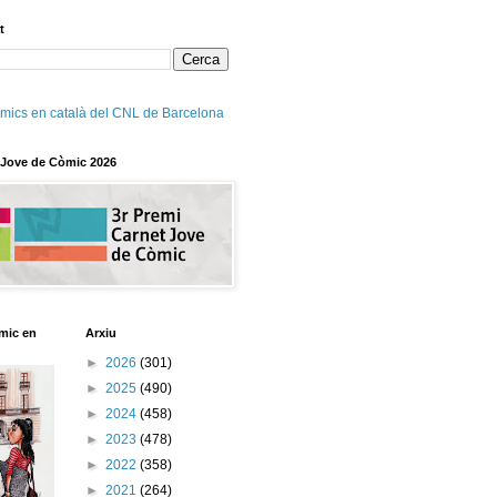
t
mics en català del CNL de Barcelona
 Jove de Còmic 2026
mic en
Arxiu
►
2026
(301)
►
2025
(490)
►
2024
(458)
►
2023
(478)
►
2022
(358)
►
2021
(264)