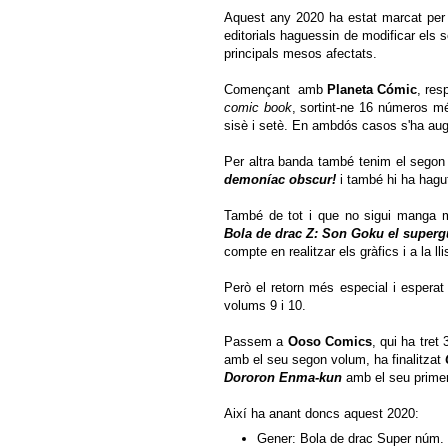
Aquest any 2020 ha estat marcat per 
editorials haguessin de modificar els 
principals mesos afectats.
Començant amb
Planeta Cómic
, res
comic book
, sortint-ne 16 números mé
sisè i setè. En ambdós casos s'ha aug
Per altra banda també tenim el sego
demoníac obscur!
i també hi ha hagut
També de tot i que no sigui manga 
Bola de drac Z: Son Goku el superg
compte en realitzar els gràfics i a la l
Però el retorn més especial i esperat
volums 9 i 10.
Passem a
Ooso Comics
, qui ha tre
amb el seu segon volum, ha finalitzat
Dororon Enma-kun
amb el seu primer
Així ha anant doncs aquest 2020:
Gener: Bola de drac Super núm. 