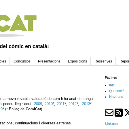
 del còmic en català!
cies
Concursos
Presentacions
Exposicions
Ressenyes
Repor
Pàgines
Inici
Qui som?
Novetats
r la meva revisió i valoració de com li ha anat el manga
s podeu llegir aquí:
2009
,
2010
*,
2011
*,
2012
*,
2013
*,
19
* (* Enllaç de
ComiCat
).
tzacions, continuacions i diverses estrenes.
Linktree