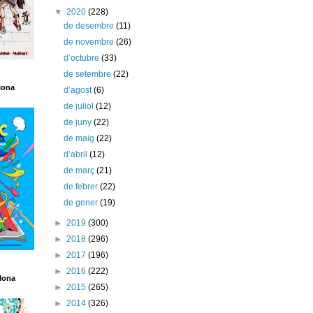
▼
2020
(228)
de desembre
(11)
de novembre
(26)
d’octubre
(33)
de setembre
(22)
lona
d’agost
(6)
de juliol
(12)
de juny
(22)
de maig
(22)
d’abril
(12)
de març
(21)
de febrer
(22)
de gener
(19)
►
2019
(300)
►
2018
(296)
►
2017
(196)
►
2016
(222)
lona
►
2015
(265)
►
2014
(326)