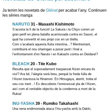
Ja tenim les novetats de
Glénat
per acabar l'any. Continuen
les sèries manga
NARUTO
31 - Masashi Kishimoto
S’acosta la fi de la funció! La Sakura i la Chiyo corren un
gran perill en plena batalla acarnissada contra en Sasori, el
qual ha convertit el seu propi cos en un titella.
Com s’acabarà aquesta lluita intestina...? Mentrestant,
contribuirà el nou sharingan a posar punt i final a
l’enfrontament d’en Naruto i en Kakashi contra en Deidara!?
BLEACH
20 - Tite Kubo
Resulta que el suposadament traspassat Aizen encara és
viu!? Ara bé, l’alegria serà breu, perquè la freda fulla de
l’Aizen travessa la Hinamori. En Hitsugaya, aterrit, troba el
seu cos inert...! Es descobreix l’enrevessat pla de l’Aizen,
així com el veritable objectiu de la condemna a mort de la
Rukia!
INU-YASHA
39 - Rumiko Takahashi
Una nena endimoniada ataca l’Inu-yasha amb la Dakki,