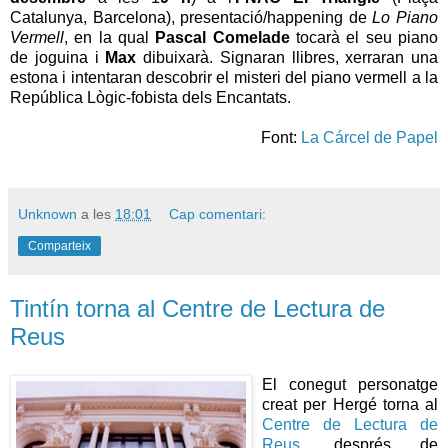
Catalunya, Barcelona), presentació/happening de
Lo Piano
Vermell
, en la qual
Pascal Comelade
tocarà el seu piano
de joguina i
Max
dibuixarà. Signaran llibres, xerraran una
estona i intentaran descobrir el misteri del piano vermell a la
República Lògic-fobista dels Encantats.
Font:
La Cárcel de Papel
Unknown
a les
18:01
Cap comentari:
Comparteix
Tintín torna al Centre de Lectura de
Reus
El conegut personatge
creat per Hergé torna al
Centre de Lectura de
Reus
, després de