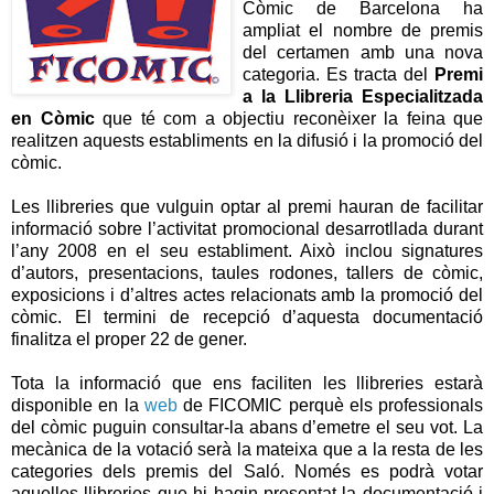
Còmic de Barcelona ha
ampliat el nombre de premis
del certamen amb una nova
categoria. Es tracta del
Premi
a la Llibreria Especialitzada
en Còmic
que té com a objectiu reconèixer la feina que
realitzen aquests establiments en la difusió i la promoció del
còmic.
Les llibreries que vulguin optar al premi hauran de facilitar
informació sobre l’activitat promocional desarrotllada durant
l’any 2008 en el seu establiment. Això inclou signatures
d’autors, presentacions, taules rodones, tallers de còmic,
exposicions i d’altres actes relacionats amb la promoció del
còmic. El termini de recepció d’aquesta documentació
finalitza el proper 22 de gener.
Tota la informació que ens faciliten les llibreries estarà
disponible en la
web
de FICOMIC perquè els professionals
del còmic puguin consultar-la abans d’emetre el seu vot. La
mecànica de la votació serà la mateixa que a la resta de les
categories dels premis del Saló. Només es podrà votar
aquelles llibreries que hi hagin presentat la documentació i