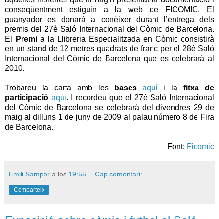
conseqüentment estiguin a la web de FICOMIC. El
guanyador es donarà a conèixer durant l’entrega dels
premis del 27è Saló Internacional del Còmic de Barcelona.
El
Premi
a la Llibreria Especialitzada en Còmic consistirà
en un stand de 12 metres quadrats de franc per el 28è Saló
Internacional del Còmic de Barcelona que es celebrarà al
2010.
Trobareu la carta amb les
bases
aquí
i la
fitxa de
participació
aquí
. I recordeu que el 27è Saló Internacional
del Còmic de Barcelona se celebrarà del divendres 29 de
maig al dilluns 1 de juny de 2009 al palau número 8 de Fira
de Barcelona.
Font:
Ficomic
Emili Samper
a les
19:55
Cap comentari:
Comparteix