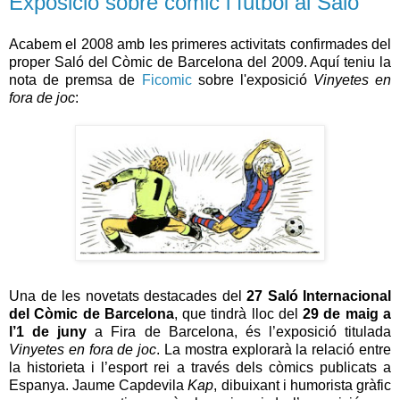
Exposició sobre còmic i futbol al Saló
Acabem el 2008 amb les primeres activitats confirmades del
proper Saló del Còmic de Barcelona del 2009. Aquí teniu la
nota de premsa de
Ficomic
sobre l'exposició
Vinyetes en
fora de joc
:
Una de les novetats destacades del
27 Saló Internacional
del Còmic de Barcelona
, que tindrà lloc del
29 de maig a
l’1 de juny
a Fira de Barcelona, és l’exposició titulada
Vinyetes en fora de joc
. La mostra explorarà la relació entre
la historieta i l’esport rei a través dels còmics publicats a
Espanya. Jaume Capdevila
Kap
, dibuixant i humorista gràfic