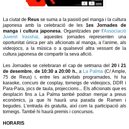
La ciutat de
Reus
se suma a la passió pel manga i la cultura
japonesa amb la celebració de les
1es Jornades de
manga i cultura japonesa
. Organitzades per l'
Associació
Juvenil Irasshai,
aquestes jornades representen una
oportunitat única per als aficionats al manga, a l'anime, als
videojocs, a la música o a qualsevol altra vessant de la
cultura japonesa de compartir la seva afició.
Les Jornades se celebraran el cap de setmana del
20 i 21
de desembre
,
de 10:30 a 20:00 h.
, a
La Palma
(C/ Ample,
75 de Reus)
i, entre les activitats programades, hi ha
karaoke, concurs de cosplay, torneigs de videojocs, DDR i
Para-Para, jocs de taula, projeccions... Els aficionats que es
desplacin fins a La Palma també podran menjar a preus
econòmics, ja que hi haurà una parada de Ramen i
begudes. L'entrada és gratuïta, així com la participació als
torneigs. També hi haurà premis i concursos.
HORARIS