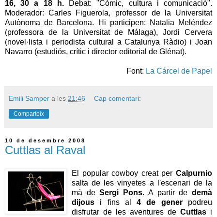
16, 30 a 18 h.
Debat: "Còmic, cultura i comunicació".
Moderador: Carles Figuerola, professor de la Universitat
Autònoma de Barcelona. Hi participen: Natalia Meléndez
(professora de la Universitat de Málaga), Jordi Cervera
(novel·lista i periodista cultural a Catalunya Ràdio) i Joan
Navarro (estudiós, crític i director editorial de Glénat).
Font:
La Cárcel de Papel
Emili Samper
a les
21:46
Cap comentari:
Comparteix
10 de desembre 2008
Cuttlas al Raval
El popular cowboy creat per
Calpurnio
salta de les vinyetes a l'escenari de la
mà de
Sergi Pons
. A partir de
demà
dijous
i fins al
4 de gener
podreu
disfrutar de les aventures de
Cuttlas
i