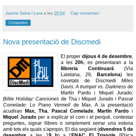
Jaume Salvà i Lara
a les
20:54
Cap comentari:
Comparteix
Nova presentació de Discmedi
El proper
dijous 4 de desembre
,
a les
20h
, es presentaran a la
llibreria Continuarà
(Via
Laietana, 29,
Barcelona
) les
novetats de Discmedi
Miles
Davis: A trumpet vs. Darkness
de
Martín Pardo i Miquel Jurado;
Billie Holiday: Canciones
de Tha i Miquel Jurado i P
ascal
Comelade: Lo Piano Vermell
de Max. A la presentació
acudiran
Max,
Tha
,
Pascal Comelade
,
Martín Pardo
i
Miquel Jurado
per a explicar el com i el perquè, contestar
preguntes, signar llibres o simplement xerrar una estona
amb tots els quals s'apropin. El dia següent (
divendres 5 de
desembre
a les 1
9 h
) a l'
FNAC El Triangle
(Plaça