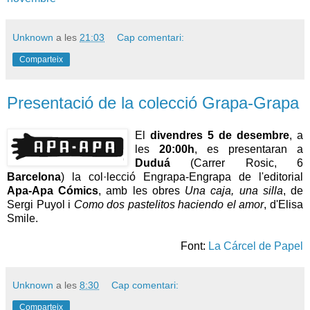
Unknown
a les
21:03
Cap comentari:
Comparteix
Presentació de la colecció Grapa-Grapa
El
divendres 5 de desembre
, a
les
20:00h
, es presentaran a
Duduá
(Carrer Rosic, 6
Barcelona
) la col·lecció Engrapa-Engrapa de l'editorial
Apa-Apa Cómics
, amb les obres
Una caja, una silla
, de
Sergi Puyol i
Como dos pastelitos haciendo el amor
, d'Elisa
Smile.
Font:
La Cárcel de Papel
Unknown
a les
8:30
Cap comentari:
Comparteix