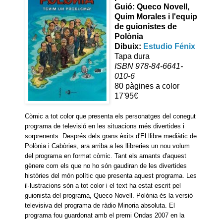
Guió: Queco Novell,
Quim Morales i l'equip
de guionistes de
Polònia
Dibuix:
Estudio Fénix
Tapa dura
ISBN 978-84-6641-
010-6
80 pàgines a color
17'95€
Còmic a tot color que presenta els personatges del conegut
programa de televisió en les situacions més divertides i
sorprenents. Després dels grans èxits d'El llibre mediàtic de
Polònia i Cabòries, ara arriba a les llibreries un nou volum
del programa en format còmic. Tant els amants d'aquest
gènere com els que no ho són gaudiran de les divertides
històries del món polític que presenta aquest programa. Les
il·lustracions són a tot color i el text ha estat escrit pel
guionista del programa, Queco Novell. Polònia és la versió
televisiva del programa de ràdio Minoria absoluta. El
programa fou guardonat amb el premi Ondas 2007 en la