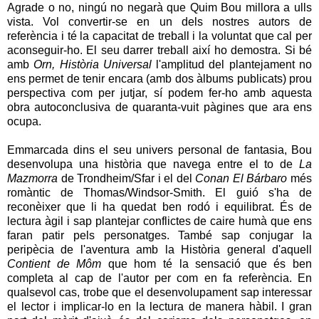
Agrade o no, ningú no negarà que Quim Bou millora a ulls
vista. Vol convertir-se en un dels nostres autors de
referència i té la capacitat de treball i la voluntat que cal per
aconseguir-ho. El seu darrer treball així ho demostra. Si bé
amb
Orn, Història Universal
l'amplitud del plantejament no
ens permet de tenir encara (amb dos àlbums publicats) prou
perspectiva com per jutjar, sí podem fer-ho amb aquesta
obra autoconclusiva de quaranta-vuit pàgines que ara ens
ocupa.
Emmarcada dins el seu univers personal de fantasia, Bou
desenvolupa una història que navega entre el to de
La
Mazmorra
de Trondheim/Sfar i el del
Conan El Bárbaro
més
romàntic de Thomas/Windsor-Smith. El guió s'ha de
reconèixer que li ha quedat ben rodó i equilibrat. És de
lectura àgil i sap plantejar conflictes de caire humà que ens
faran patir pels personatges. També sap conjugar la
peripècia de l'aventura amb la Història general d'aquell
Contient de Môm
que hom té la sensació que és ben
completa al cap de l'autor per com en fa referència. En
qualsevol cas, trobe que el desenvolupament sap interessar
el lector i implicar-lo en la lectura de manera hàbil. I gran