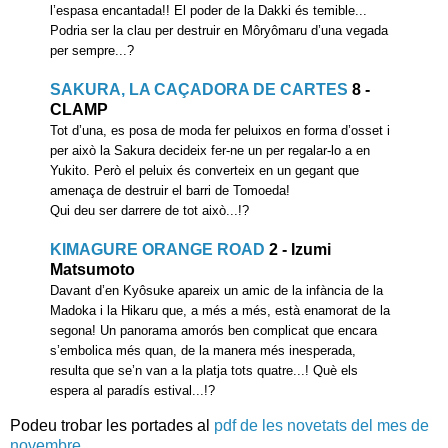
l’espasa encantada!! El poder de la Dakki és temible...
Podria ser la clau per destruir en Môryômaru d’una vegada
per sempre...?
SAKURA, LA CAÇADORA DE CARTES
8 -
CLAMP
Tot d’una, es posa de moda fer peluixos en forma d’osset i
per això la Sakura decideix fer-ne un per regalar-lo a en
Yukito. Però el peluix és converteix en un gegant que
amenaça de destruir el barri de Tomoeda!
Qui deu ser darrere de tot això...!?
KIMAGURE ORANGE ROAD
2 - Izumi
Matsumoto
Davant d’en Kyôsuke apareix un amic de la infància de la
Madoka i la Hikaru que, a més a més, està enamorat de la
segona! Un panorama amorós ben complicat que encara
s’embolica més quan, de la manera més inesperada,
resulta que se’n van a la platja tots quatre...! Què els
espera al paradís estival...!?
Podeu trobar les portades al
pdf de les novetats del mes de
novembre