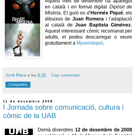
Aquest mes de desembre ha aparegut
en català i en format digital
Dipòsit de
Misèria
. El guió es d'
Hermés Piqué
, els
dibuixos de
Juan Romera
i l'adaptació
al català de
Joan Baptista Giménez
.
Aquest interessant còmic recomanat per
adults, el podeu descarregar o veure
gratuïtament a
Myseridepot
.
Jordi Riera
a les
8:30
Cap comentari:
Comparteix
11 de desembre 2008
I Jornada sobre comunicació, cultura i
còmic de la UAB
Demà divendres
12 de desembre de 2008