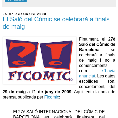
05 de desembre 2008
El Saló del Còmic se celebrarà a finals
de maig
Finalment, el
27è
Saló del Còmic de
Barcelona
se
celebrarà a finals
de maig i no a
començaments,
com
s'havia
anunciat
. Les dates
escollides són,
concretament, del
29 de maig a l'1 de juny
de 2009
. Aquí teniu la nota de
premsa publicada per
Ficomic
:
El 27è SALÓ INTERNACIONAL DEL CÒMIC DE
BARCELONA es celebrarà finalment del