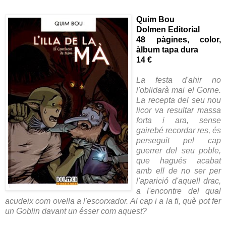
Quim Bou
Dolmen Editorial
48 pàgines, color,
àlbum tapa dura
14 €
La festa d'ahir no
l'oblidarà mai el Gorne.
La recepta del seu nou
licor va resultar massa
forta i ara, sense
gairebé recordar res, és
perseguit pel cap
guerrer del seu poble,
que hagués acabat
amb ell de no ser per
l'aparició d'aquell drac,
a l'encontre del qual
acudeix com ovella a l'escorxador. Al cap i a la fi, què pot fer
un Goblin davant un ésser com aquest?