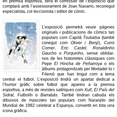
en premsa esportiva, serà el comissari de l’exposició que
comptarà amb l’assessorament de Joan Navarro, reconegut
especialista, col·leccionista i editor de còmic.
L’exposició permetrà veure pàgines
originals i publicacions de còmics tan
populars com
Capità Tsubatsa
(també
conegut com
Oliver i Benji
),
Curro
Corner
,
Eric Castel,
Ronaldinho
Gaucho
o
Porquinho
, sense oblidar-
nos de les historietes clàssiques com
Pepe El Hincha de Peñarroya
o els
àlbums protagonitzats per Mortadel·lo i
Filemó que han tingut com a tema
central el futbol. L’exposició tindrà un apartat dedicat a
l’humor gràfic sobre futbol que apareix a la premsa
esportiva, a més de revistes satíriques com
Xut!,
El País del
Sidral,
Futbolín
o
Barrabás
. També tindran cabuda els
dibuixos de mascotes tan populars com Naranjito del
Mundial de 1982 celebrat a Espanya, convertit en tota una
icona gràfica.