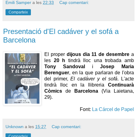
Emili Samper
a les
22:33
Cap comentari:
Comparteix
Presentació d'El cadáver y el sofá a
Barcelona
El proper
dijous dia 11 de desembre
a
les
20 h
tindrà lloc una trobada amb
Tony Sandoval
i
Josep Maria
Berenguer
, en la que parlaran de l'obra
del primer,
El cadáver y el sofá
. L'acte
tindrà lloc en la llibreria
Continuarà
Còmics
de
Barcelona
(Via Laietana,
29).
Font:
La Cárcel de Papel
Unknown
a les
15:27
Cap comentari:
Comparteix