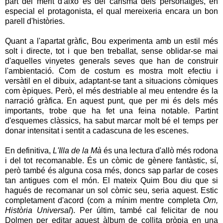
part del mèrit d'això és del carisma dels personatges, en
especial el protagonista, el qual mereixeria encara un bon
parell d'històries.
Quant a l'apartat gràfic, Bou experimenta amb un estil més
solt i directe, tot i que ben treballat, sense oblidar-se mai
d'aquelles vinyetes generals seves que han de construir
l'ambientació. Com de costum es mostra molt efectiu i
versàtil en el dibuix, adaptant-se tant a situacions còmiques
com èpiques. Però, el més destriable al meu entendre és la
narració gràfica. En aquest punt, que per mi és dels més
importants, trobe que ha fet una feina notable. Partint
d'esquemes clàssics, ha sabut marcar molt bé el temps per
donar intensitat i sentit a cadascuna de les escenes.
En definitiva,
L'Illa de la Mà
és una lectura d'allò més rodona
i del tot recomanable. És un còmic de gènere fantàstic, sí,
però també és alguna cosa més, doncs sap parlar de coses
tan antigues com el món. El mateix Quim Bou diu que si
hagués de recomanar un sol còmic seu, seria aquest. Estic
completament d'acord (com a mínim mentre completa
Orn,
Història Universal
). Per últim, també cal felicitar de nou
Dolmen per editar aquest àlbum de collita pròpia en una