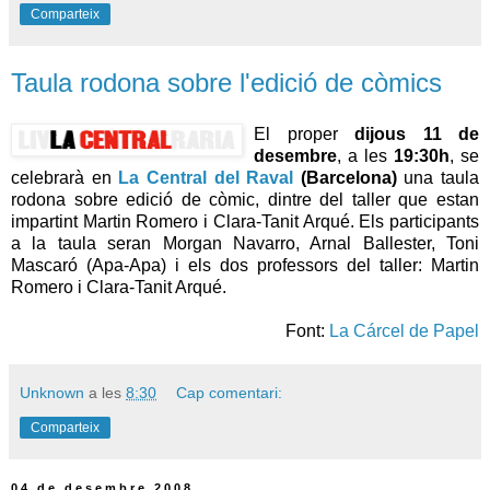
Comparteix
Taula rodona sobre l'edició de còmics
El proper
dijous 11 de
desembre
, a les
19:30h
, se
celebrarà en
La Central del Raval
(Barcelona)
una taula
rodona sobre edició de còmic, dintre del taller que estan
impartint Martin Romero i Clara-Tanit Arqué. Els participants
a la taula seran Morgan Navarro, Arnal Ballester, Toni
Mascaró (Apa-Apa) i els dos professors del taller: Martin
Romero i Clara-Tanit Arqué.
Font:
La Cárcel de Papel
Unknown
a les
8:30
Cap comentari:
Comparteix
04 de desembre 2008