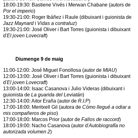
18:00-19:30: Bastiene Vivés i Merwan Chabane (autors de
Por el imperio
)
19:30-21:00: Roger Ibáñez i Raule (dibuixant i guionista de
Jazz Maynard
i
Vidas a contraluz
)
19:30-21:00: José Oliver i Bart Torres (guionista i dibuixant
d'
El joven Lovecraft
)
Diumenge 9 de maig
11:00-12:00: José Miguel Fonollosa (autor de
MIAU
)
12:00-13:00: José Oliver i Bart Torres (guionista i dibuixant
d'
El joven Lovecraft
)
13:00-14:00: Isaac Casanova i Julio Videras (dibuixant i
guionista de
La guarida del Leviatán
)
12:30-14:00: Aitor Eraña (autor de
R.I.P
)
17:00-18:00: Meritxell Gil (autora de
Cómo llegué a odiar a
mis compañeros de piso
)
17:00-18:00: Marcos Prior (autor de
Fallos de raccord
)
18:00-19:00: Nacho Casanova (autor d'
Autobiografía no
autorizada volumen 2
)