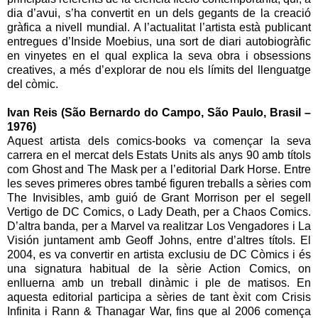
dia d’avui, s’ha convertit en un dels gegants de la creació
gràfica a nivell mundial. A l’actualitat l’artista està publicant
entregues d’Inside Moebius, una sort de diari autobiogràfic
en vinyetes en el qual explica la seva obra i obsessions
creatives, a més d’explorar de nou els límits del llenguatge
del còmic.
Ivan Reis (São Bernardo do Campo, São Paulo, Brasil –
1976)
Aquest artista dels comics-books va començar la seva
carrera en el mercat dels Estats Units als anys 90 amb títols
com Ghost and The Mask per a l’editorial Dark Horse. Entre
les seves primeres obres també figuren treballs a sèries com
The Invisibles, amb guió de Grant Morrison per el segell
Vertigo de DC Comics, o Lady Death, per a Chaos Comics.
D’altra banda, per a Marvel va realitzar Los Vengadores i La
Visión juntament amb Geoff Johns, entre d’altres títols. El
2004, es va convertir en artista exclusiu de DC Còmics i és
una signatura habitual de la sèrie Action Comics, on
enlluerna amb un treball dinàmic i ple de matisos. En
aquesta editorial participa a sèries de tant èxit com Crisis
Infinita i Rann & Thanagar War, fins que al 2006 comença