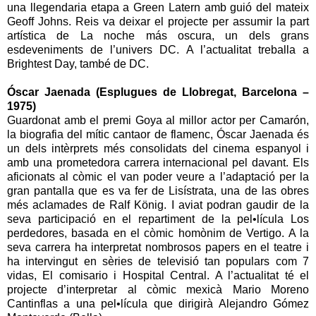
una llegendaria etapa a Green Latern amb guió del mateix
Geoff Johns. Reis va deixar el projecte per assumir la part
artística de La noche más oscura, un dels grans
esdeveniments de l’univers DC. A l’actualitat treballa a
Brightest Day, també de DC.
Óscar Jaenada (Esplugues de Llobregat, Barcelona –
1975)
Guardonat amb el premi Goya al millor actor per Camarón,
la biografia del mític cantaor de flamenc, Óscar Jaenada és
un dels intèrprets més consolidats del cinema espanyol i
amb una prometedora carrera internacional pel davant. Els
aficionats al còmic el van poder veure a l’adaptació per la
gran pantalla que es va fer de Lisístrata, una de las obres
més aclamades de Ralf König. I aviat podran gaudir de la
seva participació en el repartiment de la pel•lícula Los
perdedores, basada en el còmic homònim de Vertigo. A la
seva carrera ha interpretat nombrosos papers en el teatre i
ha intervingut en sèries de televisió tan populars com 7
vidas, El comisario i Hospital Central. A l’actualitat té el
projecte d’interpretar al còmic mexicà Mario Moreno
Cantinflas a una pel•lícula que dirigirà Alejandro Gómez