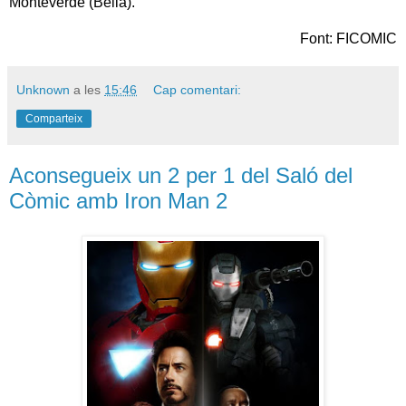
Monteverde (Bella).
Font: FICOMIC
Unknown
a les
15:46
Cap comentari:
Comparteix
Aconsegueix un 2 per 1 del Saló del
Còmic amb Iron Man 2