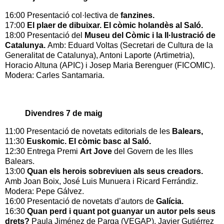
16:00 Presentació col·lectiva de
fanzines.
17:00
El plaer de dibuixar.
El còmic holandès al Saló.
18:00 Presentació del
Museu del Còmic i la Il·lustració de
Catalunya.
Amb: Eduard Voltas (Secretari de Cultura de la
Generalitat de Catalunya), Antoni Laporte (Artimetria),
Horacio Altuna (APIC) i Josep Maria Berenguer (FICOMIC).
Modera: Carles Santamaria.
Divendres 7 de maig
11:00 Presentació de novetats editorials de les
Balears,
11:30
Euskomic. El còmic basc al Saló.
12:30 Entrega Premi
Art Jove
del Govern de les Illes
Balears.
13:00
Quan els herois sobreviuen als seus creadors.
Amb Joan Boix, José Luis Munuera i Ricard Ferrándiz.
Modera: Pepe Gálvez.
16:00 Presentació de novetats d’autors de
Galícia.
16:30
Quan
perd i quant pot guanyar un autor pels seus
drets?
Paula Jiménez de Parga (VEGAP), Javier Gutiérrez