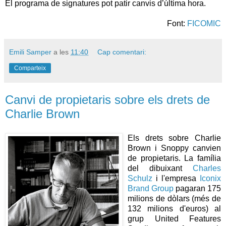
El programa de signatures pot patir canvis d’última hora.
Font:
FICOMIC
Emili Samper
a les
11:40
Cap comentari:
Comparteix
Canvi de propietaris sobre els drets de
Charlie Brown
Els drets sobre Charlie
Brown i Snoppy canvien
de propietaris. La família
del dibuixant
Charles
Schulz
i l'empresa
I
conix
Brand Group
pagaran 175
milions de dòlars (més de
132 milions d'euros) al
grup United Features