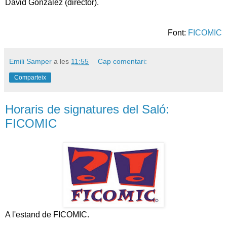
David González (director).
Font:
FICOMIC
Emili Samper
a les
11:55
Cap comentari:
Comparteix
Horaris de signatures del Saló:
FICOMIC
A l'estand de FICOMIC.