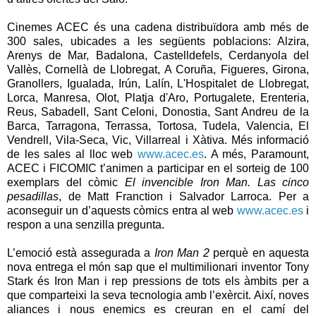
Cinemes ACEC és una cadena distribuïdora amb més de
300 sales, ubicades a les següents poblacions: Alzira,
Arenys de Mar, Badalona, Castelldefels, Cerdanyola del
Vallès, Cornellà de Llobregat, A Coruña, Figueres, Girona,
Granollers, Igualada, Irún, Lalín, L'Hospitalet de Llobregat,
Lorca, Manresa, Olot, Platja d'Aro, Portugalete, Erenteria,
Reus, Sabadell, Sant Celoni, Donostia, Sant Andreu de la
Barca, Tarragona, Terrassa, Tortosa, Tudela, Valencia, El
Vendrell, Vila-Seca, Vic, Villarreal i Xàtiva. Més informació
de les sales al lloc web
www.acec.es
. A més, Paramount,
ACEC i FICOMIC t’animen a participar en el sorteig de 100
exemplars del còmic
El invencible Iron Man. Las cinco
pesadillas
, de Matt Franction i Salvador Larroca. Per a
aconseguir un d’aquests còmics entra al web
www.acec.es
i
respon a una senzilla pregunta.
L’emoció està assegurada a
Iron Man 2
perquè en aquesta
nova entrega el món sap que el multimilionari inventor Tony
Stark és Iron Man i rep pressions de tots els àmbits per a
que comparteixi la seva tecnologia amb l’exèrcit. Així, noves
aliances i nous enemics es creuran en el camí del