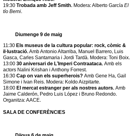
19:30
Trobada amb Jeff Smith.
Modera: Alberto García
El
tío Berni
.
Diumenge 9 de maig
11:30
Els museus de la cultura popular: rock, còmic &
il·lustració.
Amb Antonio Altarriba, Manuel Barrero, Luis
Gasca, Carles Santamaria i Jordi Tardà. Modera: Toni Boix.
13:00
30 aniversari de L’Imperi Contraataca.
Amb els
actors Nalini Krishan i Anthony Forrest.
16:30
Cap on van els superherois?
Amb Gene Ha, Gail
Simone i Ivan Reis. Modera: Koldo Aizpitarte.
18:00
El mercat estranger per als nostres autors.
Amb
Jaime Calderón, Pedro Luis López i Bruno Redondo.
Organitza: AACE.
SALA DE CONFERÈNCIES
Dijous 6 de maig