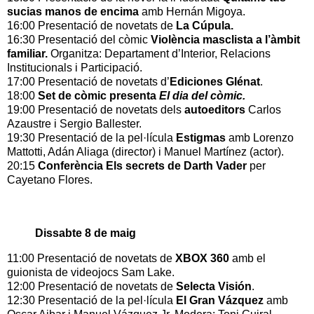
sucias manos de encima
amb Hernán Migoya.
16:00 Presentació de novetats de
La Cúpula.
16:30 Presentació del còmic
Violència masclista a l’àmbit
familiar.
Organitza: Departament d’Interior, Relacions
Institucionals i Participació.
17:00 Presentació de novetats d’
Ediciones Glénat
.
18:00
Set de còmic presenta
El dia del còmic.
19:00 Presentació de novetats dels
autoeditors
Carlos
Azaustre i Sergio Ballester.
19:30 Presentació de la pel·lícula
Estigmas
amb Lorenzo
Mattotti, Adán Aliaga (director) i Manuel Martínez (actor).
20:15
Conferència Els secrets de Darth Vader
per
Cayetano Flores.
Dissabte 8 de maig
11:00 Presentació de novetats de
XBOX 360
amb el
guionista de videojocs Sam Lake.
12:00 Presentació de novetats de
Selecta Visión
.
12:30 Presentació de la pel·lícula
El Gran Vázquez
amb