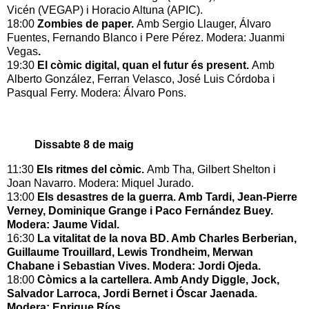
Vicén (VEGAP) i Horacio Altuna (APIC).
18:00
Zombies de paper.
Amb Sergio Llauger, Álvaro
Fuentes, Fernando Blanco i Pere Pérez. Modera: Juanmi
Vegas
.
19:30
El còmic digital, quan el futur és present.
Amb
Alberto González, Ferran Velasco, José Luis Córdoba i
Pasqual Ferry. Modera: Álvaro Pons.
Dissabte 8 de maig
11:30
Els ritmes del còmic.
Amb Tha, Gilbert Shelton i
Joan Navarro. Modera: Miquel Jurado.
13:00
Els desastres de la guerra. Amb Tardi, Jean-Pierre
Verney, Dominique Grange i Paco Fernández Buey.
Modera: Jaume Vidal.
16:30
La vitalitat de la nova BD. Amb Charles Berberian,
Guillaume Trouillard, Lewis Trondheim, Merwan
Chabane i Sebastian Vives. Modera: Jordi Ojeda.
18:00
Còmics a la cartellera. Amb Andy Diggle, Jock,
Salvador Larroca, Jordi Bernet i Óscar Jaenada.
Modera: Enrique Ríos.