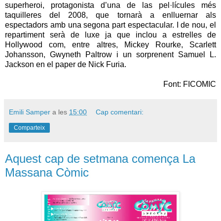
superheroi, protagonista d’una de las pel·lícules més
taquilleres del 2008, que tornarà a enlluernar als
espectadors amb una segona part espectacular. I de nou, el
repartiment serà de luxe ja que inclou a estrelles de
Hollywood com, entre altres, Mickey Rourke, Scarlett
Johansson, Gwyneth Paltrow i un sorprenent Samuel L.
Jackson en el paper de Nick Furia.
Font: FICOMIC
Emili Samper
a les
15:00
Cap comentari:
Comparteix
Aquest cap de setmana comença La
Massana Còmic