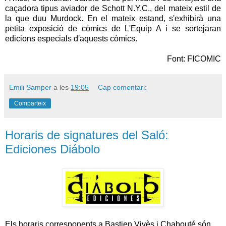
caçadora tipus aviador de Schott N.Y.C., del mateix estil de
la que duu Murdock. En el mateix estand, s'exhibirà una
petita exposició de còmics de L'Equip A i se sortejaran
edicions especials d'aquests còmics.
Font: FICOMIC
Emili Samper
a les
19:05
Cap comentari:
Comparteix
Horaris de signatures del Saló:
Ediciones Diábolo
Els horaris corresponents a Bastien Vivès i Chabouté són