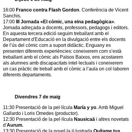
16:00
Franco contra Flash Gordon
. Conferència de Vicent
Sanchis.
17:00
III Jornada «El còmic, una eina pedagògica»
.
Jornada adreçada a docents, professors, pedagogs i editors.
En aquesta tercera edició seguim treballant amb el
Departament d'Educació en la divulgació entre els docents
de l’ús del còmic com a suport didàctic. Enguany es
presenten diferents experiències: coneixerem com s’està
treballant amb el còmic als Països Baixos, ens acostarem
als alumnes amb discapacitats intel·lectuals i coneixerem
un cas pràctic de treball amb el còmic a l’aula on col·laboren
diferents departaments.
Divendres 7 de maig
11:30 Presentació de la pel·lícula
María y yo
. Amb Miguel
Gallardo i Loris Omedes (productor).
12:30 Presentació de la pel·lícula
Nausicaä
i altres novetats
d’
Aurum.
13:30 Presentació de la novel·la il·lustrada
Quítame tus