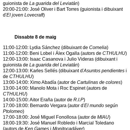
guionista de
La guarida del Leviatán
)
20:00-21:00: José Oliver i Bart Torres (guionista i dibuixant
d'
El joven Lovecraft
)
Dissabte 8 de maig
11:00-12:00: Lydia Sánchez (dibuixant de
Cornelia
)
11:00-12:00: Beni Lobel i Álex Ogalla (autors de
CTHULHU
)
12:00-13:00: Isaac Casanova i Julio Videras (dibuixant i
guionista de
La guarida del Leviatán
)
12:00-13:00: Karles Sellés (dibuixant d'
Asuntos pendientes
i
de
CTHULHU
)
13:00-14:00: Ximo Abadía (autor de
Cartulinas de colores
)
13:00-14:00: Manolo Mota i Roc Espinet (autors de
CTHULHU
)
14:00-15:00: Aitor Eraña (autor de
R.I.P
)
17:00-18:00: Bernardo Vergara (autor d'
El mundo según
Ptolomeo
)
17:00-18:00: José Miguel Fonollosa (autor de
MIAU
)
18:00-19:30: José Manuel Robledo i Marcial Toledano
(autors de
Ken Games
i
Monitocadáver
)