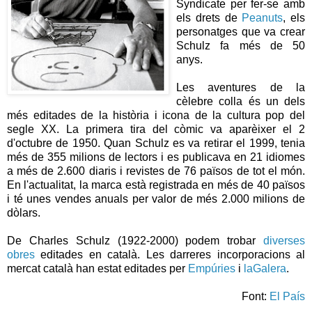
Syndicate per fer-se amb
els drets de
Peanuts
, els
personatges que va crear
Schulz fa més de 50
anys.
Les aventures de la
cèlebre colla és un dels
més editades de la història i icona de la cultura pop del
segle XX. La primera tira del còmic va aparèixer el 2
d'octubre de 1950. Quan Schulz es va retirar el 1999, tenia
més de 355 milions de lectors i es publicava en 21 idiomes
a més de 2.600 diaris i revistes de 76 països de tot el món.
En l'actualitat, la marca està registrada en més de 40 països
i té unes vendes anuals per valor de més 2.000 milions de
dòlars.
De Charles Schulz (1922-2000) podem trobar
diverses
obres
editades en català. Les darreres incorporacions al
mercat català han estat editades per
Empúries
i
laGalera
.
Font:
El País