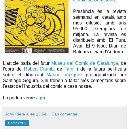
Presència és la revista
setmanal en català amb
més difusió, amb uns
95.000 exemplars de
mitjana. La revista es
distribueix amb: El Punt,
Avui, El 9 Nou, Diari de
Balears i Diari d'Andorra.
L'article parla del futur
Museu del Còmic de Catalunya,
de
l'obra de
Robert Crumb
, de
Tardi
i de la futura pel·licula
sobre el dibuixant
Manuel Vázquez
protagonitzada per
Santiago Segura. S'hi troben a faltar més comentaris sobre
l'estat de l'industria del còmic a casa nostre.
La podeu veure
aquí.
Jordi Riera
a les
13:54
Cap comentari:
Comparteix