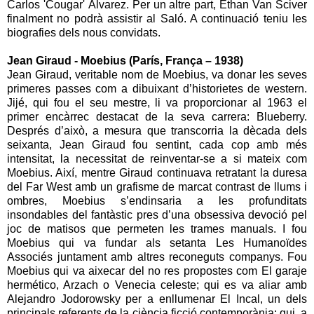
Carlos 'Cougar' Álvarez. Per un altre part, Ethan Van Sciver
finalment no podrà assistir al Saló. A continuació teniu les
biografies dels nous convidats.
Jean Giraud - Moebius (París, França – 1938)
Jean Giraud, veritable nom de Moebius, va donar les seves
primeres passes com a dibuixant d’historietes de western.
Jijé, qui fou el seu mestre, li va proporcionar al 1963 el
primer encàrrec destacat de la seva carrera: Blueberry.
Després d’això, a mesura que transcorria la dècada dels
seixanta, Jean Giraud fou sentint, cada cop amb més
intensitat, la necessitat de reinventar-se a si mateix com
Moebius. Així, mentre Giraud continuava retratant la duresa
del Far West amb un grafisme de marcat contrast de llums i
ombres, Moebius s’endinsaria a les profunditats
insondables del fantàstic pres d’una obsessiva devoció pel
joc de matisos que permeten les trames manuals. I fou
Moebius qui va fundar als setanta Les Humanoïdes
Associés juntament amb altres reconeguts companys. Fou
Moebius qui va aixecar del no res propostes com El garaje
hermético, Arzach o Venecia celeste; qui es va aliar amb
Alejandro Jodorowsky per a enllumenar El Incal, un dels
principals referents de la ciència ficció contemporània; qui, a