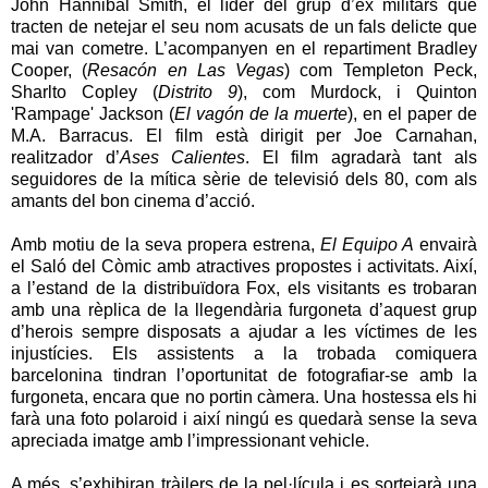
John Hannibal Smith, el líder del grup d’ex militars que
tracten de netejar el seu nom acusats de un fals delicte que
mai van cometre. L’acompanyen en el repartiment Bradley
Cooper, (
Resacón en Las Vegas
) com Templeton Peck,
Sharlto Copley (
Distrito 9
), com Murdock, i Quinton
'Rampage' Jackson (
El vagón de la muerte
), en el paper de
M.A. Barracus. El film està dirigit per Joe Carnahan,
realitzador d’
Ases Calientes
. El film agradarà tant als
seguidores de la mítica sèrie de televisió dels 80, com als
amants del bon cinema d’acció.
Amb motiu de la seva propera estrena,
El Equipo A
envairà
el Saló del Còmic amb atractives propostes i activitats. Així,
a l’estand de la distribuïdora Fox, els visitants es trobaran
amb una rèplica de la llegendària furgoneta d’aquest grup
d’herois sempre disposats a ajudar a les víctimes de les
injustícies. Els assistents a la trobada comiquera
barcelonina tindran l’oportunitat de fotografiar-se amb la
furgoneta, encara que no portin càmera. Una hostessa els hi
farà una foto polaroid i així ningú es quedarà sense la seva
apreciada imatge amb l’impressionant vehicle.
A més, s’exhibiran tràilers de la pel·lícula i es sortejarà una