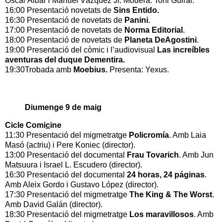
Oscar Aibar i Manuel Vázquez Jr. Modera: Toni Guiral.
16:00 Presentació novetats de
Sins Entido.
16:30 Presentació de novetats de
Panini
.
17:00 Presentació de novetats de
Norma Editorial
.
18:00 Presentació de novetats de
Planeta DeAgostini
.
19:00 Presentació del còmic i l’audiovisual
Las increíbles
aventuras del duque Dementira
.
19:30Trobada amb
Moebius.
Presenta: Yexus.
Diumenge 9 de maig
Cicle Comi
c
ine
11:30 Presentació del migmetratge
Policromía
. Amb Laia
Masó (actriu) i Pere Koniec (director).
13:00 Presentació del documental
Frau Tovarich
. Amb Jun
Matsuura i Israel L. Escudero (director).
16:30 Presentació del documental
24 horas, 24 páginas
.
Amb Aleix Gordo i Gustavo López (director).
17:30 Presentació del migmetratge
The King & The Worst
.
Amb David Galán (director).
18:30 Presentació del migmetratge
Los maravillosos
. Amb