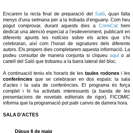
Encarem la recta final de preparació del
Saló
, quan falta
menys d'una setmana per a la trobada d'enguany. Com heu
pogut comprovar, durant aquests dies a
ComiCat
hem
dedicat una atenció especial a l'esdeveniment, publicant en
diferents apunts les notícies sobre els actes que s'hi
celebraran, així com l'horari de signatures dels diferents
autors. Els propers dies completarem aquesta informació. La
podeu consultar de manera conjunta si cliqueu
aquí
o al
cartell del Saló que trobareu a la barra lateral del bloc.
A continuació teniu els horaris de les
taules rodones
i les
conferències
que se celebraran en dos espais: la sala
d'actes i la sala de conferències. El programa és força
complet i hi ha activitats interessants (a banda de les
presentacions de novetats editorials de rigor). FICOMIC
informa que la programació pot patir canvis de darrera hora.
SALA D’ACTES
Dijous 6 de maig