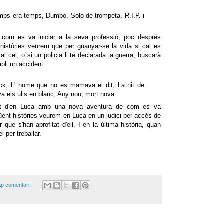
mps era temps, Dumbo, Solo de trompeta, R.I.P. i
 com es va iniciar a la seva professió, poc després
s històries veurem que per guanyar-se la vida si cal es
l cel, o si un policia li té declarada la guerra, buscarà
bli un accident.
ack, L' home que no es mamava el dit, La nit de
a els ulls en blanc; Any nou, mort nova.
sat d'en Luca amb una nova aventura de com es va
güent històries veurem en Luca en un judici per accés de
r que s'han aprofitat d'ell. I en la última història, quan
l per treballar.
p comentari: