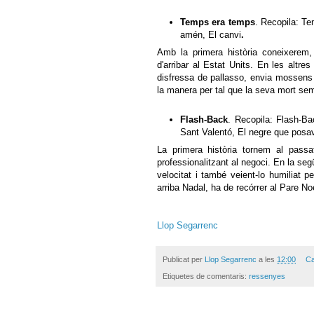
Temps era temps
. Recopila: Te
amén, El canvi
.
Amb la primera història coneixerem,
d'arribar al Estat Units. En les altre
disfressa de pallasso, envia mossens a
la manera per tal que la seva mort sem
Flash-Back
. Recopila: Flash-B
Sant Valentó, El negre que posav
La primera història tornem al pas
professionalitzant al negoci. En la se
velocitat i també veient-lo humiliat pe
arriba Nadal, ha de recórrer al Pare Noe
Llop Segarrenc
Publicat per
Llop Segarrenc
a les
12:00
Ca
Etiquetes de comentaris:
ressenyes