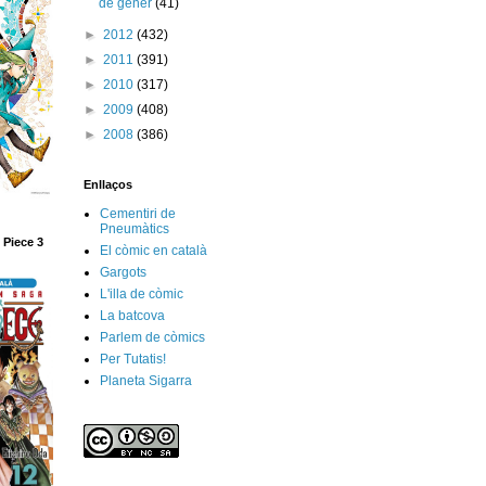
de gener
(41)
►
2012
(432)
►
2011
(391)
►
2010
(317)
►
2009
(408)
►
2008
(386)
Enllaços
Cementiri de
Pneumàtics
 Piece 3
El còmic en català
Gargots
L'illa de còmic
La batcova
Parlem de còmics
Per Tutatis!
Planeta Sigarra