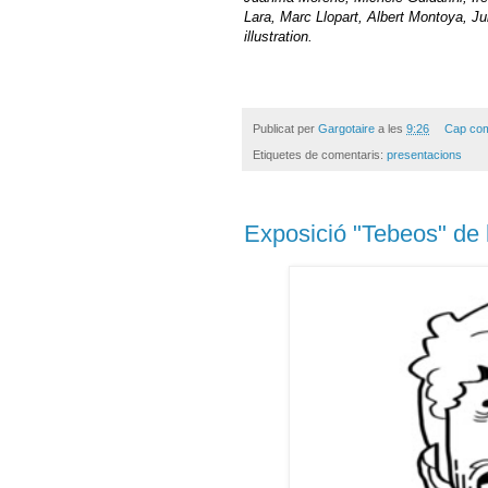
Lara, Marc Llopart, Albert Montoya, Ju
illustration.
Publicat per
Gargotaire
a les
9:26
Cap com
Etiquetes de comentaris:
presentacions
Exposició "Tebeos" de 