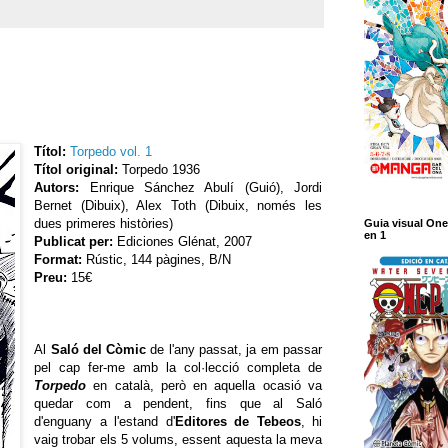
Títol:
Torpedo vol. 1
Títol original:
Torpedo 1936
Autors:
Enrique Sánchez Abulí (Guió), Jordi
Bernet (Dibuix), Alex Toth (Dibuix, només les
dues primeres històries)
Guia visual One
en 1
Publicat per:
Ediciones Glénat, 2007
Format:
Rústic, 144 pàgines, B/N
Preu:
15€
Al
Saló del Còmic
de l'any passat, ja em passar
pel cap fer-me amb la col·lecció completa de
Torpedo
en català, però en aquella ocasió va
quedar com a pendent, fins que al Saló
d'enguany a l'estand d'
Editores de Tebeos
, hi
vaig trobar els 5 volums, essent aquesta la meva