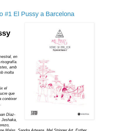
io #1 El Pussy a Barcelona
ssy
mestral, en
risografía.
listes, amb
mb molta
 ​​el
lucre que
 a conèixer
.
uan Díaz-
, Jeshaka,
erezo,
ne Malas, Sandra Arteaga, Mel Stringer Art, Esther