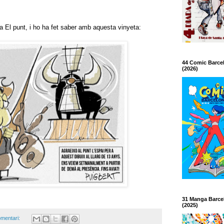
 a El punt, i ho ha fet saber amb aquesta vinyeta:
44 Comic Barce
(2026)
31 Manga Barce
(2025)
mentari: