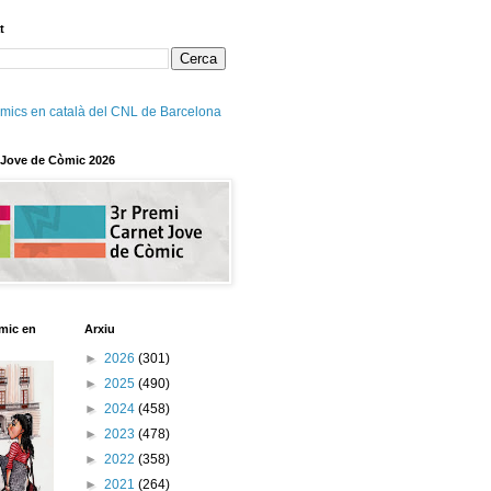
t
mics en català del CNL de Barcelona
 Jove de Còmic 2026
mic en
Arxiu
►
2026
(301)
►
2025
(490)
►
2024
(458)
►
2023
(478)
►
2022
(358)
►
2021
(264)