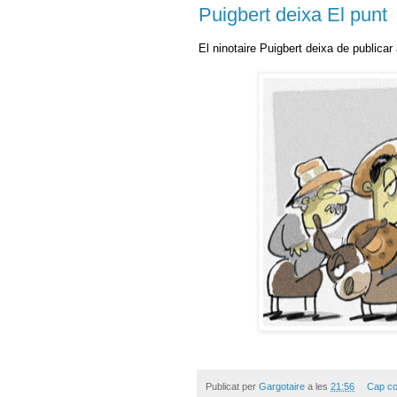
Puigbert deixa El punt
El ninotaire Puigbert deixa de publicar
Publicat per
Gargotaire
a les
21:56
Cap co