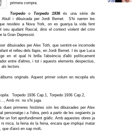
primera compra.
Torpedo
o
Torpedo 1936
és una sèrie de
Abulí i dibuixada per Jordi Bernet. S'hi narren les
 que resideix a Nova York, on es guanya la vida fent
 seu ajudant Rascal, dins el context violent del crim
de la Gran Depressió.
 ser dibuixades per Alex Toth, que sentint-se incomode
fant el relleu dels llapis, en Jordi Bernet. I és que Luca
ge en el qual hi brilla l'absència d'allò políticament
dor entre d'altres, i tot i aquests elements despectius,
 als lectors.
àlbums originals. Aquest primer volum en recopila els
copila: Torpedo 1936 Cap.1, Torpedo 1936 Cap.2,
..., Amb mi no s'hi juga.
s dues primeres històries són les dibuixades per Alex
l personatge i a l'obra, però a partir de les següents ja
fer un fort aprofundiment gràfic. Amb aquestes obres ja
i mica, la feina és la feina, encara que impliqui matar
s, que d'això en sap molt
.