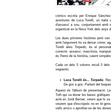
còmics escrita per Enrique Sánchez 
aventures de Luca Torelli, un italià
d'assassí a sou, conjuntament amb el
organitzat en la Nova York dels anys 
Les dues primeres històries però van
amb l'argument ho va deixar córrer, aga
Torelli alies
Torpedo
, és el personat
correcte: assassí, masclista, manipula
és l'heroi de la història, caient simpàtic
Cada un dels 5 volums recull 3 dels 
següents:
Luca Torelli és... Torpedo
. Re
De gos a gos, Parlant del boques
Aquest és l'àlbum de presentació. Le
Toth qui va donar les bases gràfiques a
amb en Jordi Bernet, veiem que hi va 
veurem que d'escrúpols no en té gens n
vells amics o aprofitar-se de les done