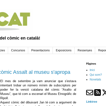
 del còmic en català!
cies
Concursos
Presentacions
Exposicions
Ressenyes
Repor
Pàgines
Inici
 còmic Assalt al museu s'apropa
Qui som?
Novetats
El mes de setembre ja vam anunciar que s'estava
intentant trobar un número mínim de subscriptors per
poder fer la versió catalana del còmic “Asalto al
Museu”, que té com a escenari el Museu Etnogràfic de
Ripoll.
Linktree
Aquest còmic del dibuixant Jan té com a argument de