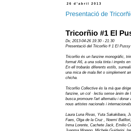
26 d’abril 2013
Presentació de Tricorñ
Tricorñio #1 El Pu
Dv, 2013-04-26
19:30
-
21:30
Presentació del Tricorñio # 1 El Pussy
Tricorñio és un fanzine monogràfic, tri
format A6, a una sola tinta i imprès en 
En ell trobaràs diferents estils, surrea
una mica de mala llet o simplement a
chicha.
Tricorñio Collective és la mà que dirigeix
fanzine, un col · lectiu sense ànim de 
busca promoure l'art alternatiu i donar
nous artistes nacionals i internacionals
Laura Luna Rivas, Yuta Sakakibara, J
Faes, Olga de la Cruz , Noemí Batllori
Inma Lorente, Cachete Jack, Emilio C
Juanma Moreno, Michele Guidarini, Ire