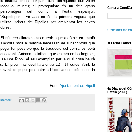
la història l'intent per part d'uns delinqüents que volen
robar al museu; el protagonista és un dels grans
Cerca a ComiCa
personatges del còmic a l'estat espanyol,
“Superlopez”. En Jan no és la primera vegada que
utilitza indrets del Ripollès per ambientar les seves
obres.
Cercador de cò
El número d'interessats a tenir aquest còmic en català
s'acosta molt al nombre necessari de subscriptors que
3r Premi Carnet
pugui fer possible que la traducció del còmic es porti
endavant. Animem a tothom que encara no ho hagi fet,
Museu de Ripoll el seu exemplar, per la qual cosa haurà
. El preu final oscil·larà entre 12 i 14 euros. Amb la
n aviat es pugui presentar a Ripoll aquest còmic en la
Font:
Ajuntament de Ripoll
4a Diada del Cò
Català (2026)
mentari: