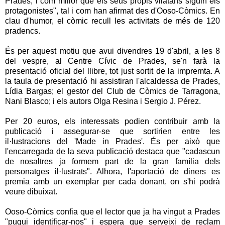
Prades, i com millor que els seus propis vilatans siguin els
protagonistes", tal i com han afirmat des d'Ooso-Còmics. En
clau d'humor, el còmic recull les activitats de més de 120
pradencs.
És per aquest motiu que avui divendres 19 d'abril, a les 8
del vespre, al Centre Cívic de Prades, se'n farà la
presentació oficial del llibre, tot just sortit de la impremta. A
la taula de presentació hi assistiran l'alcaldessa de Prades,
Lídia Bargas; el gestor del Club de Còmics de Tarragona,
Nani Blasco; i els autors Olga Resina i Sergio J. Pérez.
Per 20 euros, els interessats podien contribuir amb la
publicació i assegurar-se que sortirien entre les
il·lustracions del 'Made in Prades'. És per això que
l'encarregada de la seva publicació destaca que "cadascun
de nosaltres ja formem part de la gran família dels
personatges il·lustrats". Alhora, l'aportació de diners es
premia amb un exemplar per cada donant, on s'hi podrà
veure dibuixat.
Ooso-Còmics confia que el lector que ja ha vingut a Prades
"pugui identificar-nos" i espera que serveixi de reclam