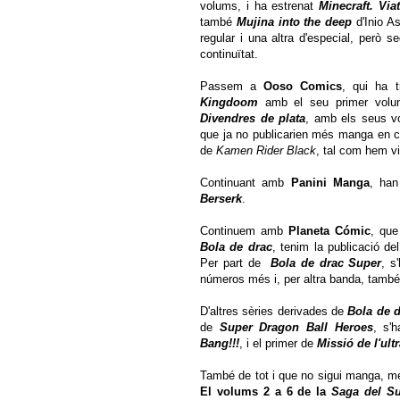
volums, i ha estrenat
Minecraft. Via
també
Mujina into the deep
d'Inio A
regular i una altra d'especial, però 
continuïtat.
Passem a
Ooso Comics
, qui ha t
Kingdoom
amb el seu primer volum
Divendres de plata
, amb els seus vo
que ja no publicarien més manga en cat
de
Kamen Rider Black
, tal com hem 
Continuant amb
Panini Manga
, han
Berserk
.
Continuem amb
Planeta Cómic
, que
Bola de drac
, tenim la publicació del
Per part de
Bola de drac Super
, s
números més i, per altra banda, també 
D'altres sèries derivades de
Bola de 
de
Super Dragon Ball Heroes
, s'
Bang!!!
, i el primer de
Missió de l'ultr
També de tot i que no sigui manga, m
El volums 2 a 6 de la
Saga del S