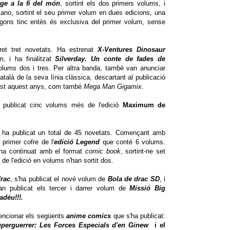
tge a la fi del món
, sortint els dos primers volums, i
sano, sortint el seu primer volum en dues edicions, una
segons tinc entès és exclusiva del primer volum, sense
ret tret novetats. Ha estrenat
X-Ventures Dinosaur
, i ha finalitzat
Silverday. Un conte de fades de
lums dos i tres. Per altra banda, també van anunciar
alà de la seva línia clàssica, descartant al publicació
vist aquest anys, com també
Mega Man Gigamix.
 publicat cinc volums més de l'edició
Maximum de
 ha publicat un total de 45 novetats. Començant amb
 primer cofre de l'
edició Legend
que conté 6 volums.
'ha continuat amb el format
comic book
, sortint-ne set
de l'edició en volums n'han sortit dos.
drac
, s'ha publicat el novè volum de
Bola de drac SD
, i
han publicat els tercer i darrer volum de
Missió Big
adéu!!!.
encionar els següents
anime comics
que s'ha publicat:
uperguerrer: Les Forces Especials d'en Ginew
i el