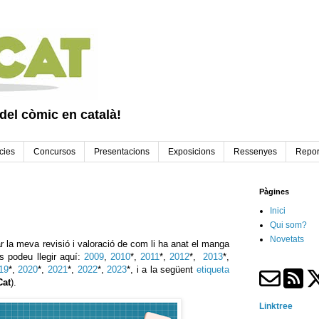
 del còmic en català!
cies
Concursos
Presentacions
Exposicions
Ressenyes
Repor
Pàgines
Inici
Qui som?
Novetats
r la meva revisió i valoració de com li ha anat el manga
s podeu llegir aquí:
2009
,
2010
*,
2011
*,
2012
*,
2013
*,
19
*,
2020
*,
2021
*,
2022
*,
2023
*, i a la següent
etiqueta
at
).
Linktree