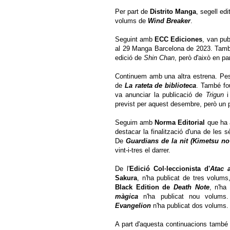
Per part de
Distrito Manga
, segell edi
volums de
Wind Breaker
.
Seguint amb
ECC Ediciones
, van pub
al 29 Manga Barcelona de 2023. També
edició de
Shin Chan
, però d'això en p
Continuem amb una altra estrena. Pe
de
La rateta de biblioteca
. També fo
va anunciar la publicació de
Trigun
previst per aquest desembre, però un p
Seguim amb
Norma Editorial
que ha a
destacar la finalització d'una de les
De
Guardians de la nit (Kimetsu no
vint-i-tres el darrer.
De l'
Edició Col·leccionista d'
Atac a
Sakura
, n'ha publicat de tres volum
Black Edition de
Death Note
, n'ha
màgica
n'ha publicat nou volums.
Evangelion
n'ha publicat dos volums.
A part d'aquesta continuacions també