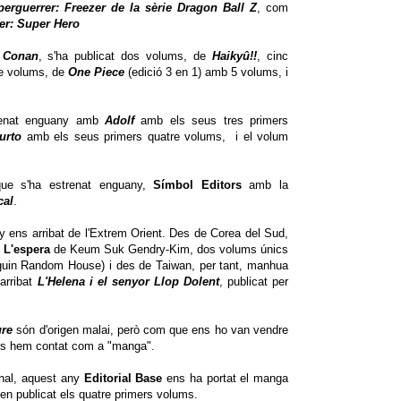
erguerrer: Freezer de la sèrie
Dragon Ball Z
, com
er: Super Hero
u Conan
, s'ha publicat dos volums, de
Haikyû!!
, cinc
re volums, de
One Piece
(edició 3 en 1) amb 5 volums, i
trenat enguany amb
Adolf
amb els seus tres primers
urto
amb els seus primers quatre volums, i el volum
que s'ha estrenat enguany,
Símbol Editors
amb la
cal
.
y ens arribat de l'Extrem Orient. Des de Corea del Sud,
i
L'espera
de Keum Suk Gendry-Kim, dos volums únics
uin Random House) i des de Taiwan, per tant, manhua
 arribat
L'Helena i el senyor Llop Dolent
, publicat per
ure
són d'origen malai, però com que ens ho van vendre
es hem contat com a "manga".
onal, aquest any
Editorial Base
ens ha portat el manga
en publicat els quatre primers volums.