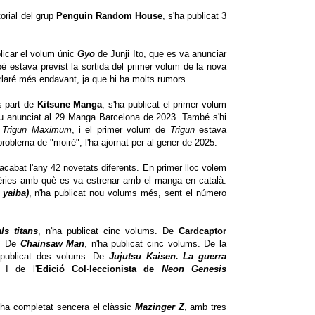
torial del grup
Penguin Random House
, s'ha publicat 3
licar el volum únic
Gyo
de Junji Ito, que es va anunciar
 estava previst la sortida del primer volum de la nova
arlaré més endavant, ja que hi ha molts rumors.
s part de
Kitsune Manga
, s'ha publicat el primer volum
u anunciat al 29 Manga Barcelona de 2023. També s'hi
i
Trigun Maximum
, i el primer volum de
Trigun
estava
roblema de "moiré", l'ha ajornat per al gener de 2025.
cabat l'any 42 novetats diferents. En primer lloc volem
 sèries amb què es va estrenar amb el manga en català.
 yaiba)
, n'ha publicat nou volums més, sent el número
ls titans
, n'ha publicat cinc volums. De
Cardcaptor
s, De
Chainsaw Man
, n'ha publicat cinc volums. De la
 publicat dos volums. De
Jujutsu Kaisen. La guerra
 I de l'
Edició Col·leccionista de
Neon Genesis
 ha completat sencera el clàssic
Mazinger Z
, amb tres