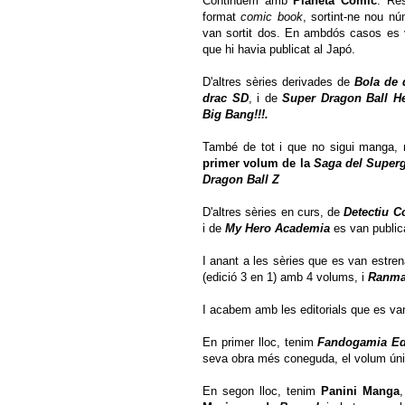
Continuem amb
Planeta Cómic
. Re
format
comic book
, sortint-ne nou nú
van sortit dos. En ambdós casos es va
que hi havia publicat al Japó.
D'altres sèries derivades de
Bola de 
drac SD
, i de
Super Dragon Ball H
Big Bang!!!.
També de tot i que no sigui manga,
primer volum de la
Saga del Superg
Dragon Ball Z
D'altres sèries en curs, de
Detectiu C
i de
My Hero Academia
es van publica
I anant a les sèries que es van estre
(edició 3 en 1) amb 4 volums, i
Ranma
I acabem amb les editorials que es va
En primer lloc, tenim
Fandogamia Edi
seva obra més coneguda, el volum ún
En segon lloc, tenim
Panini Manga
,