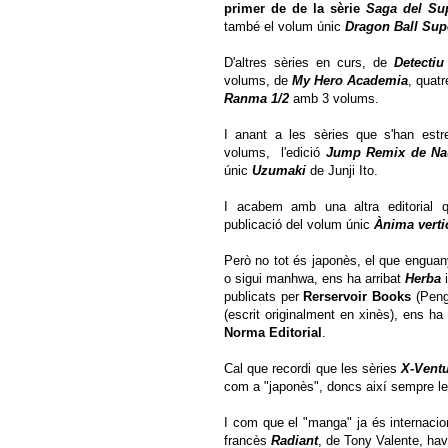
primer de de la sèrie
Saga del Sup
també el volum únic
Dragon Ball Sup
D'altres sèries en curs, de
Detecti
volums, de
My Hero Academia
, quat
Ranma 1/2
amb 3 volums.
I anant a les sèries que s'han es
volums, l'edició
Jump Remix de Na
únic
Uzumaki
de Junji Ito.
I acabem amb una altra editorial 
publicació del volum únic
Ànima verti
Però no tot és japonès, el que enguan
o sigui manhwa, ens ha arribat
Herba
publicats per
Rerservoir Books
(Peng
(escrit originalment en xinès), ens ha
Norma Editorial
.
Cal que recordi que les sèries
X-Vent
com a "japonès", doncs així sempre l
I com que el "manga" ja és internaci
francès
Radiant
, de Tony Valente, hav