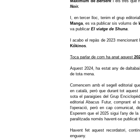
Maximum de
Berserk
i els tres que 
Noir.
I, en tercer lloc, tenim el grup editoria
Manga
, es va publicar sis volums de
va publicar
El viatge de Shuna
.
I acabo el repàs de 2023 mencionant l
Kókinos
.
Toca parlar de com ha anat aquest
20
Aquest 2024, ha estat any de daltaba
de tota mena.
Comencem amb el segell editorial que
en català, però que durant tot aquest 
sota el paraigües del Grup Enciclopè
editorial Abacus Futur, comprant el s
l'operació, però en cap comunicat, del
Esperem que el 2025 sigui l'any de la
paralitzada només havent-se publicat t
Havent fet aquest recordatori, conti
enguany.