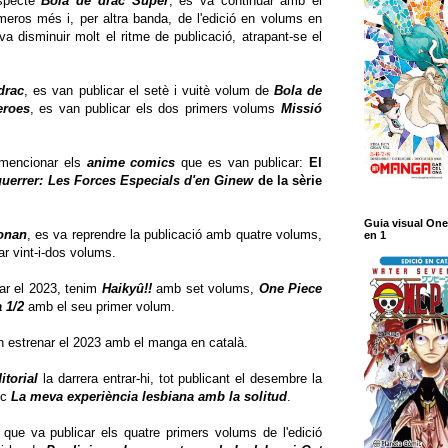
specte
Bola de drac Super
, es va continuar amb el
meros més i, per altra banda, de l'edició en volums en
 disminuir molt el ritme de publicació, atrapant-se el
drac
, es van publicar el setè i vuitè volum de
Bola de
eroes
, es van publicar els dos primers volums
Missió
 mencionar els
anime comics
que es van publicar:
El
uerrer: Les Forces Especials d'en Ginew
de la sèrie
Guia visual One
onan
, es va reprendre la publicació amb quatre volums,
en 1
r vint-i-dos volums.
nar el 2023, tenim
Haikyû!!
amb set volums,
One Piece
 1/2
amb el seu primer volum.
n estrenar el 2023 amb el manga en català.
torial
la darrera entrar-hi, tot publicant el desembre la
ic
La meva experiència lesbiana amb la solitud
.
 que va publicar els quatre primers volums de l'edició