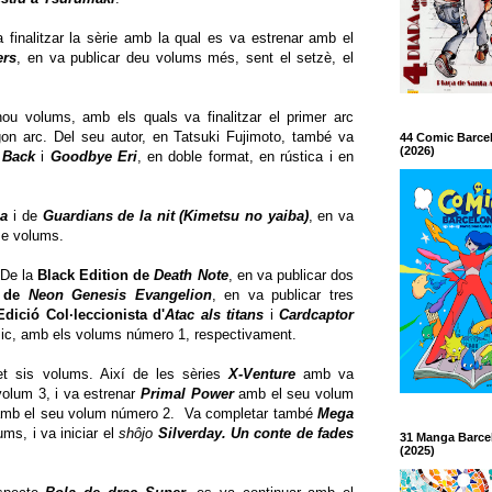
finalitzar la sèrie amb la qual es va estrenar amb el
ers
, en va publicar deu volums més, sent el setzè, el
nou volums, amb els quals va finalitzar el primer arc
on arc. Del seu autor, en Tatsuki Fujimoto, també va
44 Comic Barce
(2026)
 Back
i
Goodbye Eri
, en doble format, en rústica i en
ca
i de
Guardians de la nit (Kimetsu no yaiba)
, en va
tze volums.
 De la
Black Edition de
Death Note
, en va publicar dos
a de
Neon Genesis Evangelion
, en va publicar tres
Edició Col·leccionista d'
Atac als titans
i
Cardcaptor
sic, amb els volums número 1, respectivament.
ret sis volums. Així de les sèries
X-Venture
amb va
olum 3, i va estrenar
Primal Power
amb el seu volum
amb el seu volum número 2. Va completar també
Mega
ms, i va iniciar el
shôjo
Silverday. Un conte de fades
31 Manga Barce
(2025)