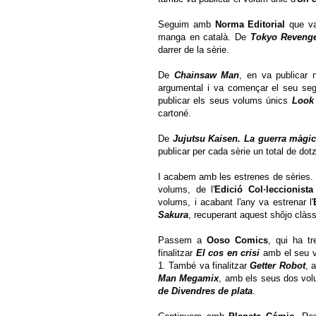
Seguim amb
Norma Editorial
que va 
manga en català. De
Tokyo Reveng
darrer de la sèrie.
De
Chainsaw Man
, en va publicar 
argumental i va començar el seu seg
publicar els seus volums únics
Look
cartoné.
De
Jujutsu Kaisen. La guerra màgi
publicar per cada sèrie un total de do
I acabem amb les estrenes de sèries.
volums, de l'
Edició Col·leccionist
volums, i acabant l'any va estrenar l'
Sakura
, recuperant aquest shôjo clàs
Passem a
Ooso Comics
, qui ha t
finalitzar
El cos en crisi
amb el seu v
1. També va finalitzar
Getter Robot
, 
Man Megamix
, amb els seus dos volu
de Divendres de plata
.