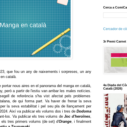
Cerca a ComiCa
Cercador de cò
3r Premi Carnet
23, que fou un any de naixements i sorpreses, un any
en català.
4a Diada del Cò
 portar nous aires en el panorama del manga en català,
Català (2026)
y, però a partir de l'estiu van arribar les males notícies.
gell de referència s'ha vist afectat pels problemes
alana, de qui forma part. Va haver de frenar la seva
t per la seva estabilitat i pel seu pla de llançament per
 2024. Així va publicar els volums dos i tres de
Dodoma
zant-los. Va publicar els tres volums de
Joc d'heroïnes
,
é els tres primers volums (de set) d'
Orange
, i finalment
stiu a Tsurumaki
.