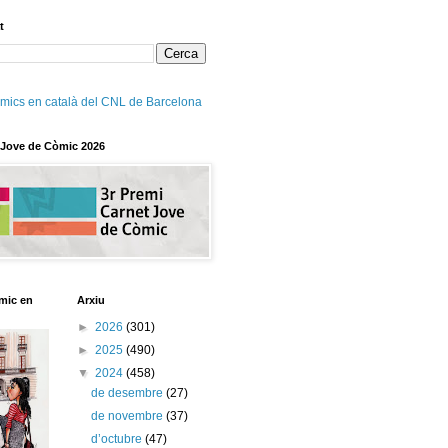
t
mics en català del CNL de Barcelona
 Jove de Còmic 2026
mic en
Arxiu
►
2026
(301)
►
2025
(490)
▼
2024
(458)
de desembre
(27)
de novembre
(37)
d’octubre
(47)