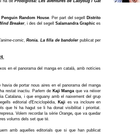
hi ha de
Prodigiosa: Les aventures de Ladybug i Gat
l
Penguin Random House
. Per part del segell
Distrito
Wind Breaker
, i des del segell
Salamandra Graphic
es
'anime-comic
,
Ronia. La filla de bandoler
publicat per
24
.
ixos en el panorama del manga en català, amb notícies
 havia de portar nous aires en el panorama del manga
ha restat inactiu. Parlem de
Kaji Manga
que va néixer
dia Catalana, i que enguany amb el naixement del grup
egells editorial d'Enciclopèdia,
Kaji
es va incloure en
s que hi ha hagut se li ha donat visibilitat i prioritat.
 represa. Volem recordar la sèrie
Orange
,
que va quedar
res volums dels set que té.
nuem amb aquelles editorials que si que han publicat