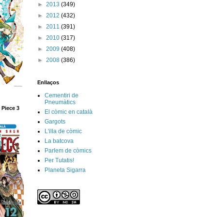
►
2013
(349)
►
2012
(432)
►
2011
(391)
►
2010
(317)
►
2009
(408)
►
2008
(386)
Enllaços
Cementiri de
Pneumàtics
 Piece 3
El còmic en català
Gargots
L'illa de còmic
La batcova
Parlem de còmics
Per Tutatis!
Planeta Sigarra