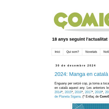
18 anys seguint l'actualitat
Inici
Qui som?
Novetats
Notí
30 de desembre 2024
2024: Manga en català
Enguany per setzè cop, ja torna a toca
en català aquest any. Les anteriors le
2014
*,
2015
*,
2016
*,
2017
*,
2018
*,
20
de Planeta Sigarra
. (* Enllaç de
ComiC