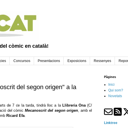
 del còmic en català!
cies
Concursos
Presentacions
Exposicions
Ressenyes
Repor
Pàgines
Inici
scrit del segon origen" a la
Qui som?
Novetats
ts de 7 de la tarda, tindrà lloc a la
Llibreria Ona
(C/
tació del còmic
Mecanoscrit del segon origen
, amb el
 amb
Ricard Efa
.
Linktree