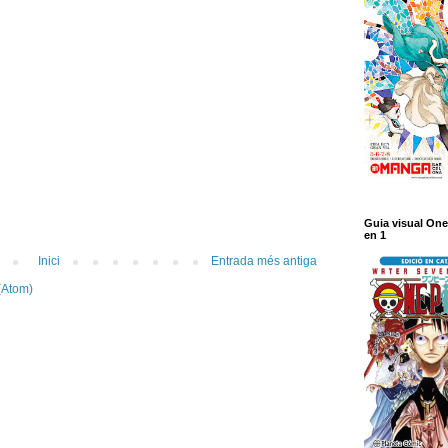
Guia visual One
en 1
Inici
Entrada més antiga
(Atom)