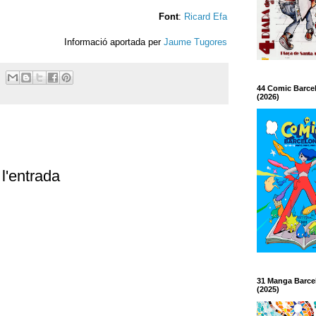
Font
:
Ricard Efa
Informació aportada per
Jaume Tugores
44 Comic Barce
(2026)
l'entrada
31 Manga Barce
(2025)