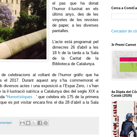
el pas que ha donat
Cerca a ComiCa
l’humor il·lustrat en els
últims anys, des de les
vinyetes de les revistes
de paper, a les diverses
pantalles.
Cercador de cò
L'acte està programat pel
3r Premi Carnet
dimecres 26 d'abril a les
18 h de la tarda a la Sala
de la Caritat de la
Biblioteca de Catalunya.
 de celebracions al voltant de l’humor gràfic que ha
nya el 2017. Durant aquest any s’ha commemorat el
 diversos actes i una exposició a l’Espai Zero, i s’han
e la il·lustració satírica a Catalunya des del segle XIX a
4a Diada del Cò
Català (2026)
da '
Humorístiques...
' que celebra els 175 de la primera
que es pot visitar encara fins el dia 28 d’abril a la Sala
mentari: