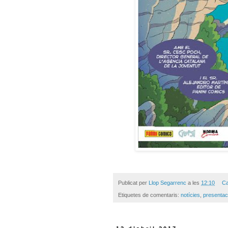
Publicat per
Llop Segarrenc
a les
12:10
Ca
Etiquetes de comentaris:
notícies
,
presentac