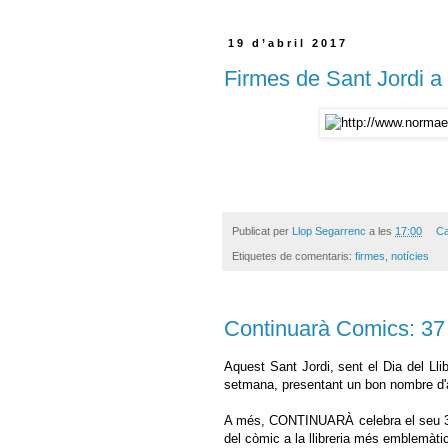
19 d’abril 2017
Firmes de Sant Jordi 
Publicat per
Llop Segarrenc
a les
17:00
Ca
Etiquetes de comentaris:
firmes
,
notícies
Continuarà Comics: 37 
Aquest Sant Jordi, sent el Dia del Llibr
setmana, presentant un bon nombre d'au
A més, CONTINUARÀ celebra el seu 37 a
del còmic a la llibreria més emblemàtic