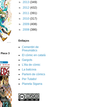
►
2013
(349)
►
2012
(432)
►
2011
(391)
►
2010
(317)
►
2009
(408)
►
2008
(386)
Enllaços
Cementiri de
Pneumàtics
 Piece 3
El còmic en català
Gargots
L'illa de còmic
La batcova
Parlem de còmics
Per Tutatis!
Planeta Sigarra