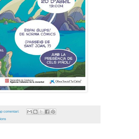
p comentari:
ions