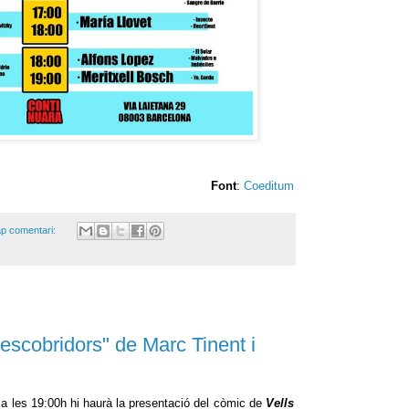
Font
:
Coeditum
p comentari:
escobridors" de Marc Tinent i
7 a les 19:00h hi haurà la presentació del còmic de
Vells