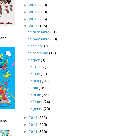
►
2020
(228)
►
2019
(300)
►
2018
(296)
▼
2017
(196)
de desembre
(11)
lona
de novembre
(13)
d’octubre
(28)
de setembre
(12)
d’agost
(3)
de juliol
(7)
de juny
(11)
de maig
(10)
d’abril
(16)
de març
(38)
de febrer
(24)
de gener
(23)
►
2016
(222)
lona
►
2015
(265)
►
2014
(326)