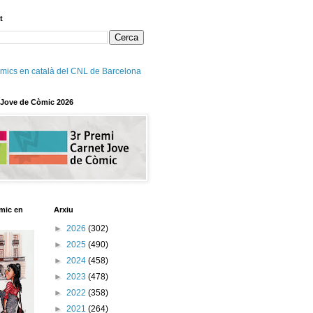
t
mics en català del CNL de Barcelona
 Jove de Còmic 2026
mic en
Arxiu
►
2026
(302)
►
2025
(490)
►
2024
(458)
►
2023
(478)
►
2022
(358)
►
2021
(264)