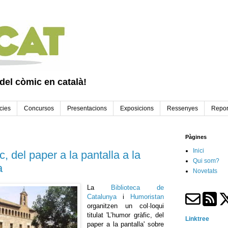
 del còmic en català!
cies
Concursos
Presentacions
Exposicions
Ressenyes
Repor
Pàgines
Inici
c, del paper a la pantalla a la
Qui som?
a
Novetats
La
Biblioteca de
Catalunya
i
Humoristan
organitzen un col·loqui
titulat 'L’humor gràfic, del
Linktree
paper a la pantalla' sobre