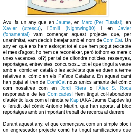
Avui fa un any que en
Jaume
, en
Marc (Per Tutatis!)
, en
Xavier (utrescu
)
, l'
Emili (Nightwing80)
i en
Javier
(fonamental)
vam començar aquest projecte que, per
unanimitat, vam decidir batejar amb el nom de
ComiCat
. Un
any en què ens hem esforçat tot el que hem pogut (excepte
el mes d'agost, ho hem de reconèixer, però tothom es mereix
unes vacances, oi?) per tal de difondre notícies, ressenyes,
reportatges, entrevistes, concursos... tot el que tingui a veure
amb el còmic en català o les activitats que es duen a terme
relatives al còmic en els Països Catalans. En aquest camí
han pujat al tren de
ComiCat
nous amics amants del còmic
com nosaltres com en
Jordi Riera
o l'
Àlex S. Roca
responsable de les
Comicades!
Hem tingut col·laboradors
d'autèntic luxe com el ninotaire
Kap
(AKA Jaume Capdevila)
o l'erudit del còmic Antonio Martín, que han aportat al bloc
reportatges amb un important treball de recerca al darrere.
Durant aquest any, el que començava com un simple bloc i
un engrescador projecte comú ha tingut ramificacions que