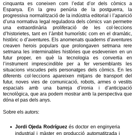
cinquanta es coneixen com l’edat d’or dels còmics a
Espanya. En la greu penúria de la postguerra, la
progressiva normalització de la indústria editorial i l’aparició
d’una normativa legal reguladora dels còmics van permetre
una extraordinària proliferació de les col·leccions
d’historietes, tant en l’àmbit humorístic com en el dramàtic,
històric o d’aventures. Els anomenats quaderns d’aventures
creaven herois populars que prolongaven setmana rere
setmana les interminables històries que esdevenien en un
futur proper, en què la tecnologia es convertia en
l’instrument imprescindible per a fer versemblants les
situacions viscudes pels personatges dels còmics. En les
diferents col·leccions apareixen mitjans de transport del
futur, noves vies de comunicació, robots, armes o vestits
espacials amb una barreja d’ironia i d’anticipació
tecnològica, que ara podem mostrar amb la perspectiva que
dóna el pas dels anys.
Sobre els autors:
Jordi Ojeda Rodríguez
és doctor en enginyeria
industrial i màster en producció automatitzada i