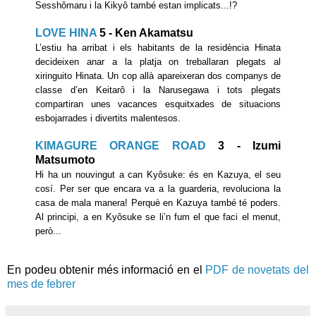
Sesshômaru i la Kikyô també estan implicats...!?
LOVE HINA
5 - Ken Akamatsu
L’estiu ha arribat i els habitants de la residència Hinata
decideixen anar a la platja on treballaran plegats al
xiringuito Hinata. Un cop allà apareixeran dos companys de
classe d’en Keitarô i la Narusegawa i tots plegats
compartiran unes vacances esquitxades de situacions
esbojarrades i divertits malentesos.
KIMAGURE ORANGE ROAD
3 - Izumi
Matsumoto
Hi ha un nouvingut a can Kyôsuke: és en Kazuya, el seu
cosí. Per ser que encara va a la guarderia, revoluciona la
casa de mala manera! Perquè en Kazuya també té poders.
Al principi, a en Kyôsuke se li’n fum el que faci el menut,
però...
En podeu obtenir més informació en el
PDF de novetats del
mes de febrer