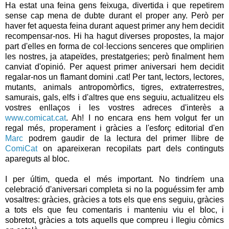
Ha estat una feina gens feixuga, divertida i que repetirem
sense cap mena de dubte durant el proper any. Però per
haver fet aquesta feina durant aquest primer any hem decidit
recompensar-nos. Hi ha hagut diverses propostes, la major
part d'elles en forma de col·leccions senceres que omplirien
les nostres, ja atapeïdes, prestatgeries; però finalment hem
canviat d'opinió. Per aquest primer aniversari hem decidit
regalar-nos un flamant domini .cat! Per tant, lectors, lectores,
mutants, animals antropomòrfics, tigres, extraterrestres,
samurais, gals, elfs i d'altres que ens seguiu, actualitzeu els
vostres enllaços i les vostres adreces d'interès a
www.comicat.cat
. Ah! I no encara ens hem volgut fer un
regal més, properament i gràcies a l'esforç editorial d'en
Marc
podrem gaudir de la lectura del primer llibre de
ComiCat
on apareixeran recopilats part dels continguts
apareguts al bloc.
I per últim, queda el més important. No tindríem una
celebració d'aniversari completa si no la poguéssim fer amb
vosaltres: gràcies, gràcies a tots els que ens seguiu, gràcies
a tots els que feu comentaris i manteniu viu el bloc, i
sobretot, gràcies a tots aquells que compreu i llegiu còmics