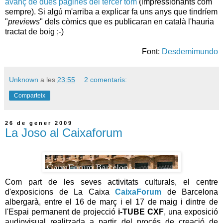
avanç de dues pàgines del tercer tom
(impressionants com
sempre). Si algú m'arriba a explicar fa uns anys que tindríem
"
previews
" dels còmics que es publicaran en català l'hauria
tractat de boig ;-)
Font:
Desdemimundo
Unknown
a les
23:55
2 comentaris:
Comparteix
26 de gener 2009
La Joso al Caixaforum
Com part de les seves activitats culturals, el centre
d'exposicions de La Caixa
CaixaForum
de Barcelona
albergarà, entre el 16 de març i el 17 de maig i dintre de
l'Espai permanent de projecció
i-TUBE CXF
, una exposició
audiovisual realitzada a partir del procés de creació de