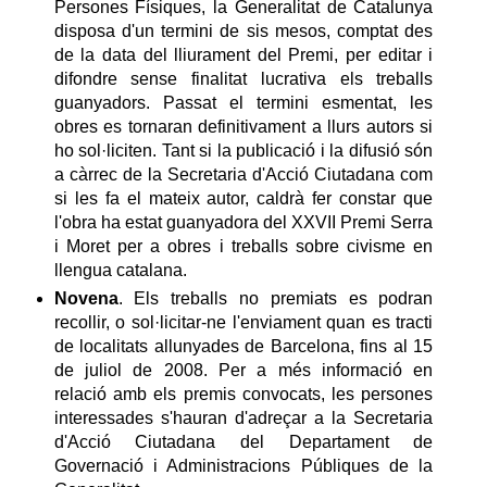
Persones Físiques, la Generalitat de Catalunya
disposa d'un termini de sis mesos, comptat des
de la data del lliurament del Premi, per editar i
difondre sense finalitat lucrativa els treballs
guanyadors. Passat el termini esmentat, les
obres es tornaran definitivament a llurs autors si
ho sol·liciten. Tant si la publicació i la difusió són
a càrrec de la Secretaria d'Acció Ciutadana com
si les fa el mateix autor, caldrà fer constar que
l'obra ha estat guanyadora del XXVII Premi Serra
i Moret per a obres i treballs sobre civisme en
llengua catalana.
Novena
. Els treballs no premiats es podran
recollir, o sol·licitar-ne l'enviament quan es tracti
de localitats allunyades de Barcelona, fins al 15
de juliol de 2008. Per a més informació en
relació amb els premis convocats, les persones
interessades s'hauran d'adreçar a la Secretaria
d'Acció Ciutadana del Departament de
Governació i Administracions Públiques de la