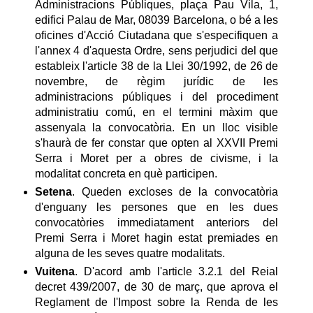
Administracions Públiques, plaça Pau Vila, 1,
edifici Palau de Mar, 08039 Barcelona, o bé a les
oficines d'Acció Ciutadana que s'especifiquen a
l'annex 4 d'aquesta Ordre, sens perjudici del que
estableix l'article 38 de la Llei 30/1992, de 26 de
novembre, de règim jurídic de les
administracions públiques i del procediment
administratiu comú, en el termini màxim que
assenyala la convocatòria. En un lloc visible
s'haurà de fer constar que opten al XXVII Premi
Serra i Moret per a obres de civisme, i la
modalitat concreta en què participen.
Setena
. Queden excloses de la convocatòria
d'enguany les persones que en les dues
convocatòries immediatament anteriors del
Premi Serra i Moret hagin estat premiades en
alguna de les seves quatre modalitats.
Vuitena
. D'acord amb l'article 3.2.1 del Reial
decret 439/2007, de 30 de març, que aprova el
Reglament de l'Impost sobre la Renda de les