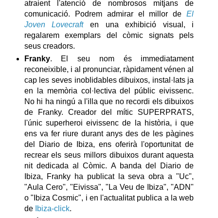
atraient l'atenció de nombrosos mitjans de
comunicació. Podrem admirar el millor de
El
Joven Lovecraft
en una exhibició visual, i
regalarem exemplars del còmic signats pels
seus creadors.
Franky
. El seu nom és immediatament
reconeixible, i al pronunciar, ràpidament vénen al
cap les seves inoblidables dibuixos, instal·lats ja
en la memòria col·lectiva del públic eivissenc.
No hi ha ningú a l'illa que no recordi els dibuixos
de Franky. Creador del mític SUPERPRATS,
l'únic superheroi eivissenc de la història, i que
ens va fer riure durant anys des de les pàgines
del Diario de Ibiza, ens oferirà l'oportunitat de
recrear els seus millors dibuixos durant aquesta
nit dedicada al Còmic. A banda del Diario de
Ibiza, Franky ha publicat la seva obra a "Uc",
"Aula Cero", "Eivissa", "La Veu de Ibiza", "ADN"
o "Ibiza Cosmic", i en l'actualitat publica a la web
de
Ibiza-click
.