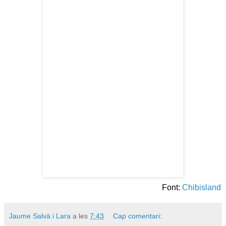
Font:
Chibisland
Jaume Salvà i Lara
a les
7:43
Cap comentari: