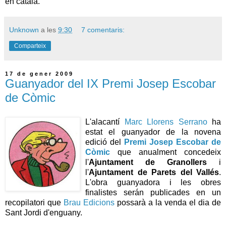
en català.
Unknown
a les
9:30
7 comentaris:
Comparteix
17 de gener 2009
Guanyador del IX Premi Josep Escobar
de Còmic
L'alacantí
Marc Llorens Serrano
ha
estat el guanyador de la novena
edició del
Premi Josep Escobar de
Còmic
que anualment concedeix
l'
Ajuntament de Granollers
i
l'
Ajuntament de Parets del Vallés
.
L'obra guanyadora i les obres
finalistes serán publicades en un
recopilatori que
Brau Edicions
possarà a la venda el dia de
Sant Jordi d'enguany.