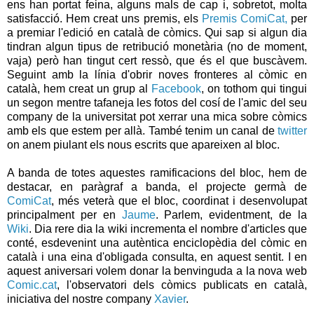
ens han portat feina, alguns mals de cap i, sobretot, molta
satisfacció. Hem creat uns premis, els
Premis ComiCat,
per
a premiar l'edició en català de còmics. Qui sap si algun dia
tindran algun tipus de retribució monetària (no de moment,
vaja) però han tingut cert ressò, que és el que buscàvem.
Seguint amb la línia d'obrir noves fronteres al còmic en
català, hem creat un grup al
Facebook
, on tothom qui tingui
un segon mentre tafaneja les fotos del cosí de l'amic del seu
company de la universitat pot xerrar una mica sobre còmics
amb els que estem per allà. També tenim un canal de
twitter
on anem piulant els nous escrits que apareixen al bloc.
A banda de totes aquestes ramificacions del bloc, hem de
destacar, en paràgraf a banda, el projecte germà de
ComiCat
, més veterà que el bloc, coordinat i desenvolupat
principalment per en
Jaume
. Parlem, evidentment, de la
Wiki
. Dia rere dia la wiki incrementa el nombre d'articles que
conté, esdevenint una autèntica enciclopèdia del còmic en
català i una eina d'obligada consulta, en aquest sentit. I en
aquest aniversari volem donar la benvinguda a la nova web
Comic.cat
, l'observatori dels còmics publicats en català,
iniciativa del nostre company
Xavier
.