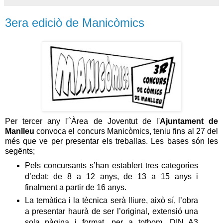
3era ediciò de Manicòmics
Per tercer any l'`Àrea de Joventut de l'
Ajuntament de
Manlleu
convoca el concurs Manicòmics, teniu fins al 27 del
més que ve per presentar els treballas. Les bases són les
segënts;
Pels concursants s’han establert tres categories
d’edat: de 8 a 12 anys, de 13 a 15 anys i
finalment a partir de 16 anys.
La temàtica i la tècnica serà lliure, això sí, l’obra
a presentar haurà de ser l’original, extensió una
sola pàgina i format, per a tothom, DIN A3