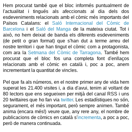
Hem procurat també que el bloc informés puntualment de
l'actualitat i tingués als afeccionats al dia dels dos
esdeveniments relacionats amb el còmic més importants del
Països Catalans: el
Saló Internacional del Còmic de
Barcelona
i el
Saló del Manga
de la mateixa ciutat. Tot i
això, no hem deixat de banda els diferents esdeveniments
(de petit o gran format) que s'han dut a terme arreu del
nostre territori i que han tingut el còmic com a protagonista,
com ara la
Setmana del Còmic de Tarragona
. També hem
procurat que el bloc fos una completa font d'enllaços
relacionats amb el còmic en català i, poc a poc, anem
incrementant la quantitat de vincles.
Pel que fa als números, en el nostre primer any de vida hem
superat les 21.400 visites i, a dia d'avui, tenim al voltant de
80 lectors que ens segueixen per mitjà del canal RSS i uns
20 twittaires que ho fan via
twitter
. Les estadístiques no són,
segurament, el més important, però sempre animen. També
anima (encara més!) veure que, any rere any, el nombre de
publicacions de còmics en català s'
incrementa
, a poc a poc,
però de manera continuada.