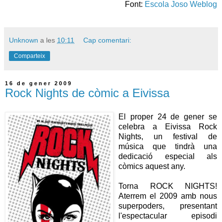
Font:
Escola Joso Weblog
Unknown
a les
10:11
Cap comentari:
Comparteix
16 de gener 2009
Rock Nights de còmic a Eivissa
El proper 24 de gener se
celebra a Eivissa Rock
Nights, un festival de
música que tindrà una
dedicació especial als
còmics aquest any.
Torna ROCK NIGHTS!
Aterrem el 2009 amb nous
superpoders, presentant
l'espectacular episodi