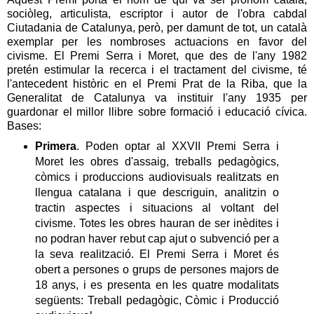
sociòleg, articulista, escriptor i autor de l'obra cabdal
Ciutadania de Catalunya, però, per damunt de tot, un català
exemplar per les nombroses actuacions en favor del
civisme. El Premi Serra i Moret, que des de l'any 1982
pretén estimular la recerca i el tractament del civisme, té
l'antecedent històric en el Premi Prat de la Riba, que la
Generalitat de Catalunya va instituir l'any 1935 per
guardonar el millor llibre sobre formació i educació cívica.
Bases:
Primera
. Poden optar al XXVII Premi Serra i
Moret les obres d'assaig, treballs pedagògics,
còmics i produccions audiovisuals realitzats en
llengua catalana i que descriguin, analitzin o
tractin aspectes i situacions al voltant del
civisme. Totes les obres hauran de ser inèdites i
no podran haver rebut cap ajut o subvenció per a
la seva realització. El Premi Serra i Moret és
obert a persones o grups de persones majors de
18 anys, i es presenta en les quatre modalitats
següents: Treball pedagògic, Còmic i Producció