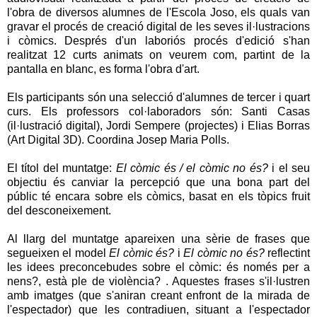
l'obra de diversos alumnes de l'Escola Joso, els quals van
gravar el procés de creació digital de les seves il·lustracions
i còmics. Després d'un laboriós procés d'edició s'han
realitzat 12 curts animats on veurem com, partint de la
pantalla en blanc, es forma l'obra d'art.
Els participants són una selecció d'alumnes de tercer i quart
curs. Els professors col·laboradors són: Santi Casas
(il·lustració digital), Jordi Sempere (projectes) i Elias Borras
(Art Digital 3D). Coordina Josep Maria Polls.
El títol del muntatge:
El còmic és / el còmic no és?
i el seu
objectiu és canviar la percepció que una bona part del
públic té encara sobre els còmics, basat en els tòpics fruit
del desconeixement.
Al llarg del muntatge apareixen una sèrie de frases que
segueixen el model
El còmic és?
i
El còmic no és?
reflectint
les idees preconcebudes sobre el còmic: és només per a
nens?, està ple de violència? . Aquestes frases s'il·lustren
amb imatges (que s'aniran creant enfront de la mirada de
l'espectador) que les contradiuen, situant a l'espectador