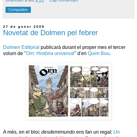
Unknown
a les
9:15
Cap comentari:
Comparteix
27 de gener 2009
Novetat de Dolmen pel febrer
Dolmen Editorial
publicarà durant el proper mes el tercer
volum de "
Orn: Història universal
" d'en
Quim Bou
.
A més, en el bloc
desdemimundo
ens fan un regal:
Un