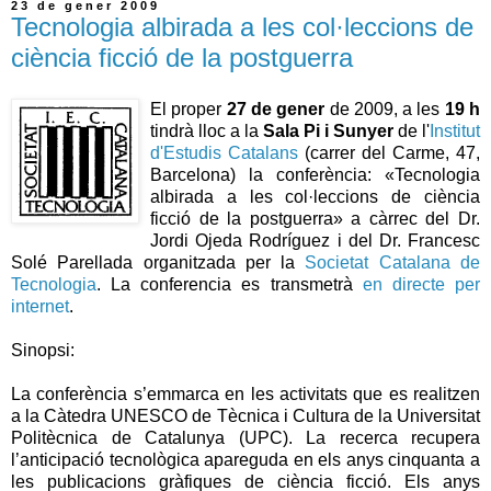
23 de gener 2009
Tecnologia albirada a les col·leccions de
ciència ficció de la postguerra
El proper
27 de gener
de 2009, a les
19 h
tindrà lloc a la
Sala Pi i Sunyer
de l'
Institut
d'Estudis Catalans
(carrer del Carme, 47,
Barcelona) la conferència: «Tecnologia
albirada a les col·leccions de ciència
ficció de la postguerra» a càrrec del Dr.
Jordi Ojeda Rodríguez i del Dr. Francesc
Solé Parellada organitzada per la
Societat Catalana de
Tecnologia
. La conferencia es transmetrà
en directe per
internet
.
Sinopsi:
La conferència s’emmarca en les activitats que es realitzen
a la Càtedra UNESCO de Tècnica i Cultura de la Universitat
Politècnica de Catalunya (UPC). La recerca recupera
l’anticipació tecnològica apareguda en els anys cinquanta a
les publicacions gràfiques de ciència ficció. Els anys