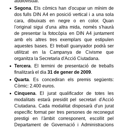
audiovisual.
Segona
. Els còmics han d'ocupar un mínim de
dos fulls DIN A4 en posició vertical i a una sola
cara, dibuixats en negre o en color. Quan
l'original sigui d'una altra mida, només s'haurà
de presentar la fotocòpia en DIN A4 juntament
amb els altres tres exemplars que estipulen
aquestes bases. El treball guanyador podrà ser
utilitzat en la Campanya de Civisme que
organitza la Secretaria d'Acció Ciutadana.
Tercera
. El termini de presentació de treballs
finalitzarà el dia
31 de gener de 2009
.
Quarta
. Es concediran els premis següents:
Còmic: 2.400 euros.
Cinquena
. El jurat qualificador de totes les
modalitats estarà presidit pel secretari d'Acció
Ciutadana. Cada modalitat disposarà d'un jurat
específic format per tres persones de reconegut
prestigi en l'àmbit corresponent, escollit pel
Departament de Governació i Administracions