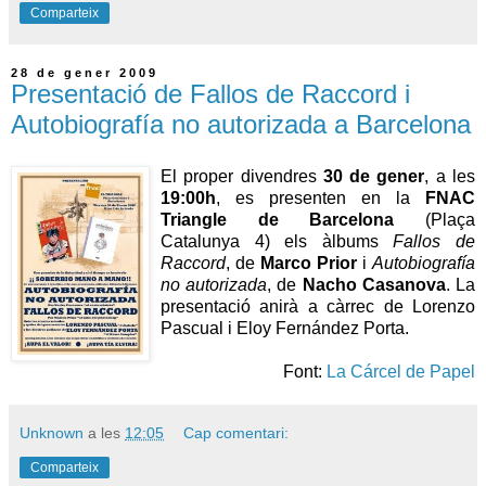
Comparteix
28 de gener 2009
Presentació de Fallos de Raccord i
Autobiografía no autorizada a Barcelona
El proper divendres
30 de gener
, a les
19:00h
, es presenten en la
FNAC
Triangle de Barcelona
(Plaça
Catalunya 4) els àlbums
Fallos de
Raccord
, de
Marco Prior
i
Autobiografía
no autorizada
, de
Nacho Casanova
. La
presentació anirà a càrrec de Lorenzo
Pascual i Eloy Fernández Porta.
Font:
La Cárcel de Papel
Unknown
a les
12:05
Cap comentari:
Comparteix