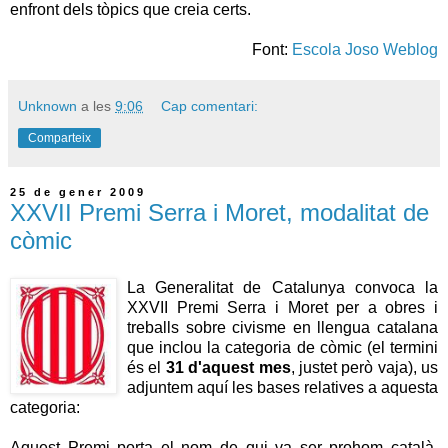
enfront dels tòpics que creia certs.
Font:
Escola Joso Weblog
Unknown
a les
9:06
Cap comentari:
Comparteix
25 de gener 2009
XXVII Premi Serra i Moret, modalitat de
còmic
La Generalitat de Catalunya convoca la
XXVII Premi Serra i Moret per a obres i
treballs sobre civisme en llengua catalana
que inclou la categoria de còmic (el termini
és el
31 d'aquest mes
, justet però vaja), us
adjuntem aquí les bases relatives a aquesta
categoria:
Aquest Premi porta el nom de qui va ser prohom català,