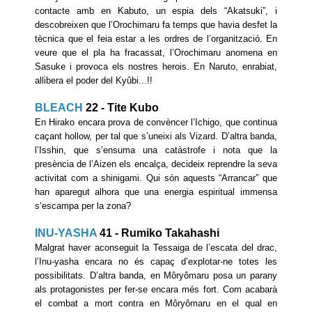
contacte amb en Kabuto, un espia dels “Akatsuki”, i
descobreixen que l’Orochimaru fa temps que havia desfet la
tècnica que el feia estar a les ordres de l’organització. En
veure que el pla ha fracassat, l’Orochimaru anomena en
Sasuke i provoca els nostres herois. En Naruto, enrabiat,
allibera el poder del Kyûbi...!!
BLEACH
22 - Tite Kubo
En Hirako encara prova de convèncer l’Ichigo, que continua
caçant hollow, per tal que s’uneixi als Vizard. D’altra banda,
l’Isshin, que s’ensuma una catàstrofe i nota que la
presència de l’Aizen els encalça, decideix reprendre la seva
activitat com a shinigami. Qui són aquests “Arrancar” que
han aparegut alhora que una energia espiritual immensa
s’escampa per la zona?
INU-YASHA
41 - Rumiko Takahashi
Malgrat haver aconseguit la Tessaiga de l’escata del drac,
l’Inu-yasha encara no és capaç d’explotar-ne totes les
possibilitats. D’altra banda, en Môryômaru posa un parany
als protagonistes per fer-se encara més fort. Com acabarà
el combat a mort contra en Môryômaru en el qual en