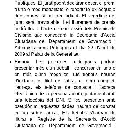
Públiques. El jurat podrà declarar desert el premi
d'una o més modalitats, o repartir-lo ex aequo a
dues obres, si ho creu adient. El veredicte del
jurat serà irrevocable, i el lliurament de premis
tindrà lloc a l'acte de concessió dels Premis de
Civisme que convocarà la Secretaria d'Acció
Ciutadana del Departament de Governació i
Administracions Públiques el dia 22 d'abril de
2009 al Palau de la Generalitat.
Sisena
. Les persones participants podran
presentar més d'un treball i concursar en una o
en més d'una modalitat. Els treballs hauran
d'incloure el títol de l'obra, el nom complet,
l'adreça, els telèfons de contacte i l'adreça
electrònica de la persona autora, juntament amb
una fotocòpia del DNI. Si es presenten amb
pseudònim, aquestes dades hauran de constar
en un sobre tancat. Els treballs s'hauran de
lliurar al Registre de la Secretaria d'Acció
Ciutadana del Departament de Governació i