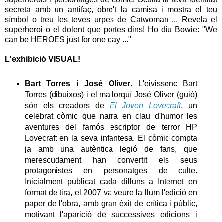
secreta amb un antifaç, obre't la camisa i mostra el teu
símbol o treu les teves urpes de Catwoman ... Revela el
superheroi o el dolent que portes dins! Ho diu Bowie: "We
can be HEROES just for one day ..."
L'exhibició VISUAL!
Bart Torres i José Oliver
. L'eivissenc Bart
Torres (dibuixos) i el mallorquí José Oliver (guió)
són els creadors de
El Joven Lovecraft
, un
celebrat còmic que narra en clau d'humor les
aventures del famós escriptor de terror HP
Lovecraft en la seva infantesa. El còmic compta
ja amb una autèntica legió de fans, que
merescudament han convertit els seus
protagonistes en personatges de culte.
Inicialment publicat cada dilluns a Internet en
format de tira, el 2007 va veure la llum l'edició en
paper de l'obra, amb gran èxit de crítica i públic,
motivant l'aparició de successives edicions i