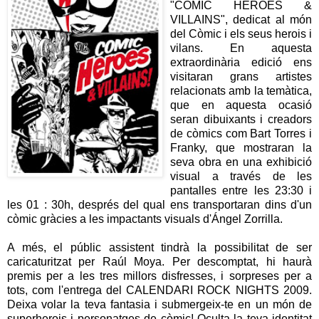
"COMIC HEROES &
VILLAINS", dedicat al món
del Còmic i els seus herois i
vilans. En aquesta
extraordinària edició ens
visitaran grans artistes
relacionats amb la temàtica,
que en aquesta ocasió
seran dibuixants i creadors
de còmics com Bart Torres i
Franky, que mostraran la
seva obra en una exhibició
visual a través de les
pantalles entre les 23:30 i
les 01 : 30h, després del qual ens transportaran dins d'un
còmic gràcies a les impactants visuals d'Ángel Zorrilla.
A més, el públic assistent tindrà la possibilitat de ser
caricaturitzat per Raúl Moya. Per descomptat, hi haurà
premis per a les tres millors disfresses, i sorpreses per a
tots, com l'entrega del CALENDARI ROCK NIGHTS 2009.
Deixa volar la teva fantasia i submergeix-te en un món de
superherois i personatges de còmic! Oculta la teva identitat