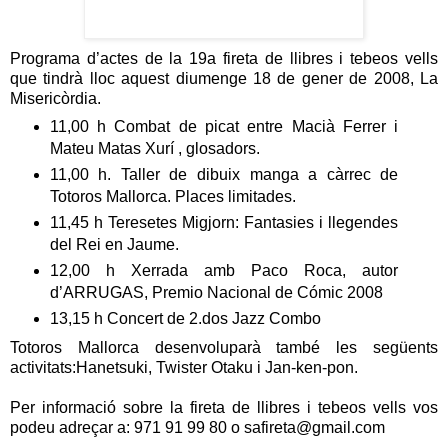
Programa d’actes de la 19a fireta de llibres i tebeos vells
que tindrà lloc aquest diumenge 18 de gener de 2008, La
Misericòrdia.
11,00 h Combat de picat entre Macià Ferrer i
Mateu Matas Xurí , glosadors.
11,00 h. Taller de dibuix manga a càrrec de
Totoros Mallorca. Places limitades.
11,45 h Teresetes Migjorn: Fantasies i llegendes
del Rei en Jaume.
12,00 h Xerrada amb Paco Roca, autor
d’ARRUGAS, Premio Nacional de Cómic 2008
13,15 h Concert de 2.dos Jazz Combo
Totoros Mallorca desenvoluparà també les següents
activitats:Hanetsuki, Twister Otaku i Jan-ken-pon.
Per informació sobre la fireta de llibres i tebeos vells vos
podeu adreçar a: 971 91 99 80 o safireta@gmail.com