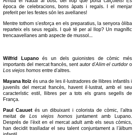
Arriba el Nadal al bosc del llop que porta calçotets! És
època de celebracions, bons àpats i regals. I el menjar
preferit per les festes són les avellanes!
Mentre tothom s'esforça en els preparatius, la senyora òliba
reparteix els seus regals. I què té per al llop? Un magnífic
trencaavellanes amb aspecte de mussol...
Wilfrid Lupano
és un dels guionistes de còmic més
importants del mercat francès, sent autor d'
Alim el curtidor
o
Los viejos hornos
entre d'altres.
Mayana Itoïz
és una de les il·lustradores de llibres infantils i
juvenils del mercat francès, havent il·lustrat, amb el seu
característic estil, llibres per a tots els grans segells de
França.
Paul Cauuet
és un dibuixant i colorista de còmic, l'altra
meitat de
Los viejos hornos
juntament amb Lupano.
Després de l'èxit en el mercat adult amb els seus còmics,
han decidit traslladar el seu talent conjuntament a l'àlbum
infantil.