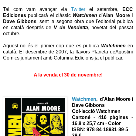
Tal com vam avançar via
Twitter
el setembre,
ECC
Ediciones
publicarà el clàssic
Watchmen
d'
Alan Moore
i
Dave Gibbons
, sent la segona obra que l'editorial publica
en català després de
V de Vendetta
, novetat del passat
octubre.
Aquest no és el primer cop que es publica
Watchmen
en
català. El desembre de 2007, la llavors Planeta deAgostini
Comics juntament amb Columna Edicions ja el publicar.
A la venda el 30 de novembre!
Watchmen
, d'Alan Moore i
Dave Gibbons
Col·lecció Watchmen
Cartoné - 416 pàgines -
16,8 x 25,7 cm - Color
ISBN:
978-84-18931-89-5
39 €