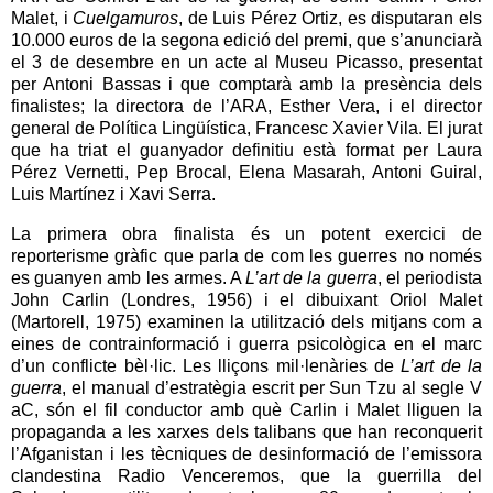
Malet, i
Cuelgamuros
, de Luis Pérez Ortiz, es disputaran els
10.000 euros de la segona edició del premi, que s’anunciarà
el 3 de desembre en un acte al Museu Picasso, presentat
per Antoni Bassas i que comptarà amb la presència dels
finalistes; la directora de l’ARA, Esther Vera, i el director
general de Política Lingüística, Francesc Xavier Vila. El jurat
que ha triat el guanyador definitiu està format per Laura
Pérez Vernetti, Pep Brocal, Elena Masarah, Antoni Guiral,
Luis Martínez i Xavi Serra.
La primera obra finalista és un potent exercici de
reporterisme gràfic que parla de com les guerres no només
es guanyen amb les armes. A
L’art de la guerra
, el periodista
John Carlin (Londres, 1956) i el dibuixant Oriol Malet
(Martorell, 1975) examinen la utilització dels mitjans com a
eines de contrainformació i guerra psicològica en el marc
d’un conflicte bèl·lic. Les lliçons mil·lenàries de
L’art de la
guerra
, el manual d’estratègia escrit per Sun Tzu al segle V
aC, són el fil conductor amb què Carlin i Malet lliguen la
propaganda a les xarxes dels talibans que han reconquerit
l’Afganistan i les tècniques de desinformació de l’emissora
clandestina Radio Venceremos, que la guerrilla del