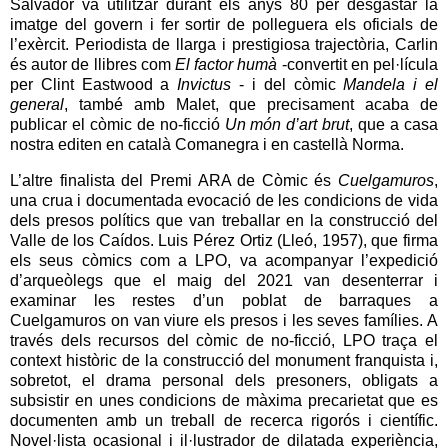
Salvador va utilitzar durant els anys 80 per desgastar la
imatge del govern i fer sortir de polleguera els oficials de
l’exèrcit. Periodista de llarga i prestigiosa trajectòria, Carlin
és autor de llibres com
El factor humà
-convertit en pel·lícula
per Clint Eastwood a
Invictus
- i del còmic
Mandela i el
general
, també amb Malet, que precisament acaba de
publicar el còmic de no-ficció
Un món d’art brut
, que a casa
nostra editen en català Comanegra i en castellà Norma.
L’altre finalista del Premi ARA de Còmic és
Cuelgamuros
,
una crua i documentada evocació de les condicions de vida
dels presos polítics que van treballar en la construcció del
Valle de los Caídos. Luis Pérez Ortiz (Lleó, 1957), que firma
els seus còmics com a LPO, va acompanyar l’expedició
d’arqueòlegs que el maig del 2021 van desenterrar i
examinar les restes d’un poblat de barraques a
Cuelgamuros on van viure els presos i les seves famílies. A
través dels recursos del còmic de no-ficció, LPO traça el
context històric de la construcció del monument franquista i,
sobretot, el drama personal dels presoners, obligats a
subsistir en unes condicions de màxima precarietat que es
documenten amb un treball de recerca rigorós i científic.
Novel·lista ocasional i il·lustrador de dilatada experiència,