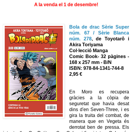
A la venda el 1 de desembre!
Bola de drac Sèrie Super
núm. 67 / Sèrie Blanca
núm. 278
,
de Toyotarô i
Akira Toriyama
Col·lecció Manga
Comic Book
- 32 pàgines -
168 x 257 mm - B/N
ISBN:
978-84-1341-744-8
2,95 €
En Moro es recupera
gràcies a la còpia de
seguretat que havia desat
dins d'en Seven-Three, i es
gira la truita del combat, de
manera que en Vegeta és
derrotat ben de pressa. Els