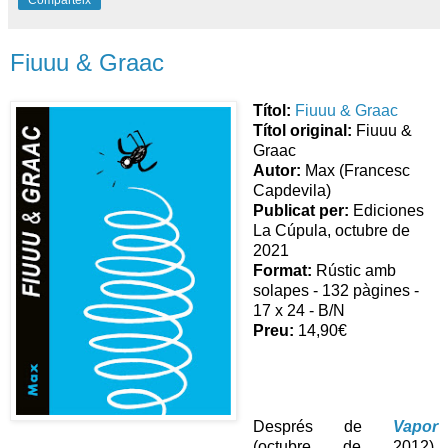
Comparteix
Fiuuu & Graac
Títol:
Fiuuu & Graac
Títol original:
Fiuuu &
Graac
Autor:
Max (Francesc
Capdevila)
Publicat per:
Ediciones
La Cúpula, octubre de
2021
Format:
Rústic amb
solapes - 132 pàgines -
17 x 24 - B/N
Preu:
14,90€
Després de
Vapor
(octubre de 2012),