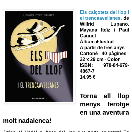
Els calçotets del llop i
el trencaavellanes
, de
Wilfrid Lupano,
Mayana Itoïz i Paul
Cauuet
Àlbum il·lustrat
A partir de tres anys
Cartoné - 40 pàgines -
22 x 29 cm - Color
ISBN:
978-84-679-
4867-7
14,95 €
Torna ell llop
menys ferotge
en una aventura
molt nadalenca!