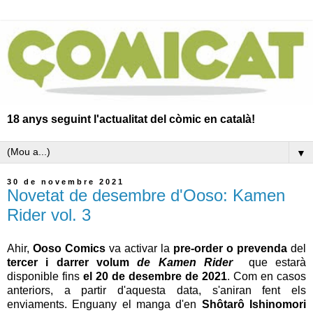
18 anys seguint l'actualitat del còmic en català!
▼
30 de novembre 2021
Novetat de desembre d'Ooso: Kamen
Rider vol. 3
Ahir,
Ooso Comics
va activar la
pre-order o prevenda
del
tercer i darrer volum
de Kamen Rider
que estarà
disponible fins
el 20 de desembre de 2021
. Com en casos
anteriors, a partir d'aquesta data, s'aniran fent els
enviaments. Enguany el manga d'en
Shôtarô Ishinomori