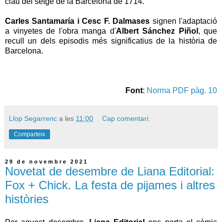
clau del setge de la Barcelona de 1714.
Carles Santamaría i Cesc F. Dalmases
signen l'adaptació
a vinyetes de l'obra manga d'
Albert Sánchez Piñol
, que
recull un dels episodis més significatius de la història de
Barcelona.
Font
:
Norma PDF pàg. 10
Llop Segarrenc
a les
11:00
Cap comentari:
Comparteix
29 de novembre 2021
Novetat de desembre de Liana Editorial:
Fox + Chick. La festa de pijames i altres
històries