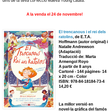
dins de la seva col·lecció Maeva Young català.
A la venda el 24 de novembre!
El trencanous i el rei dels
ratolins
, de
E.T.A.
Hoffmann (autor original) i
Natalie Andrewson
(Adaptació)
Traducció de: Marta
Armengol Royo
A partir de 8 anys
Cartoné - 144 pàgines
- 14
x 20 cm - Color
ISBN:
978-84-18184-73-4
14,20 €
La millor versió en
novel·la gràfica del famós