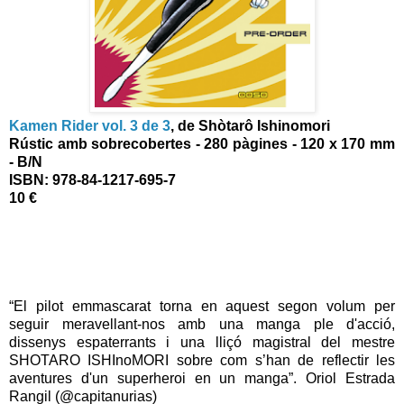
Kamen Rider vol. 3 de 3
, de Shòtarô Ishinomori
Rústic amb sobrecobertes - 280 pàgines - 120 x 170 mm
- B/N
ISBN: 978-84-1217-695-7
10 €
“El pilot emmascarat torna en aquest segon volum per
seguir meravellant-nos amb una manga ple d'acció,
dissenys espaterrants i una lliçó magistral del mestre
SHOTARO ISHInoMORI sobre com s’han de reflectir les
aventures d'un superheroi en un manga”. Oriol Estrada
Rangil (@capitanurias)