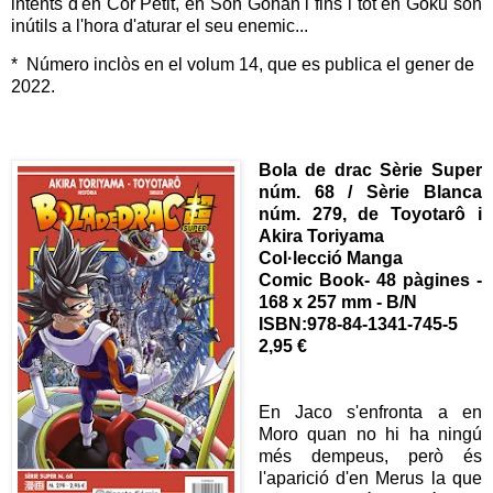
intents d'en Cor Petit, en Son Gohan i fins i tot en Goku són
inútils a l'hora d'aturar el seu enemic...
* Número inclòs en el volum 14, que es publica el gener de
2022.
Bola de drac Sèrie Super
núm. 68 / Sèrie Blanca
núm. 279,
de Toyotarô i
Akira Toriyama
Col·lecció Manga
Comic Book
- 48 pàgines -
168 x 257 mm - B/N
ISBN:978-84-1341-745-5
2,95 €
En Jaco s'enfronta a en
Moro quan no hi ha ningú
més dempeus, però és
l'aparició d'en Merus la que