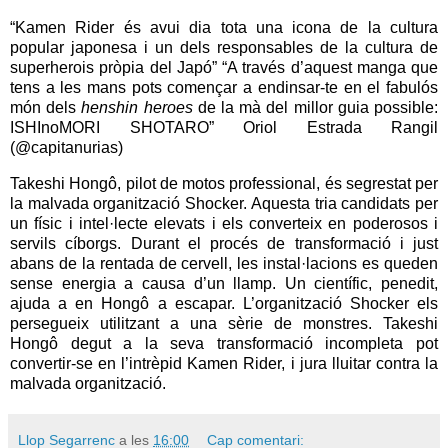
“Kamen Rider és avui dia tota una icona de la cultura
popular japonesa i un dels responsables de la cultura de
superherois pròpia del Japó” “A través d’aquest manga que
tens a les mans pots començar a endinsar-te en el fabulós
món dels
henshin heroes
de la mà del millor guia possible:
ISHInoMORI SHOTARO” Oriol Estrada Rangil
(@capitanurias)
Takeshi Hongô, pilot de motos professional, és segrestat per
la malvada organització Shocker. Aquesta tria candidats per
un físic i intel·lecte elevats i els converteix en poderosos i
servils cíborgs. Durant el procés de transformació i just
abans de la rentada de cervell, les instal·lacions es queden
sense energia a causa d’un llamp. Un científic, penedit,
ajuda a en Hongô a escapar. L’organització Shocker els
persegueix utilitzant a una sèrie de monstres. Takeshi
Hongô degut a la seva transformació incompleta pot
convertir-se en l’intrèpid Kamen Rider, i jura lluitar contra la
malvada organització.
Llop Segarrenc
a les
16:00
Cap comentari: