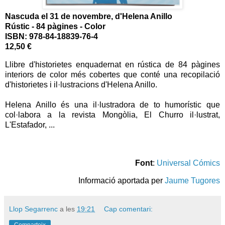
Nascuda el 31 de novembre, d
'Helena Anillo
Rústic - 84 pàgines
- Color
ISBN:
978-84-18839-76-4
12,50 €
Llibre d'historietes enquadernat en rústica de 84 pàgines
interiors de color més cobertes que conté una recopilació
d'historietes i il·lustracions d'Helena Anillo.
Helena Anillo és una il·lustradora de to humorístic que
col·labora a la revista Mongòlia, El Churro il·lustrat,
L'Estafador, ...
Font
:
Universal Cómics
Informació aportada per
Jaume Tugores
Llop Segarrenc
a les
19:21
Cap comentari: