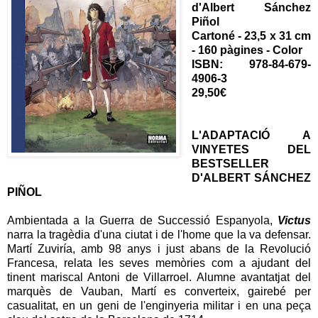
d'Albert Sánchez
Piñol
Cartoné - 23,5 x 31 cm
- 160 pàgines - Color
ISBN: 978-84-679-
4906-3
29,50€
L'ADAPTACIÓ A
VINYETES DEL
BESTSELLER
D'ALBERT SÁNCHEZ
PIÑOL
Ambientada a la Guerra de Successió Espanyola,
Victus
narra la tragèdia d'una ciutat i de l'home que la va defensar.
Martí Zuviría, amb 98 anys i just abans de la Revolució
Francesa, relata les seves memòries com a ajudant del
tinent mariscal Antoni de Villarroel. Alumne avantatjat del
marquès de Vauban, Martí es converteix, gairebé per
casualitat, en un geni de l'enginyeria militar i en una peça