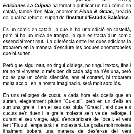
Ediciones La Cúpula
ha tornat a publicar un nou còmic en
català, també d'en
Max
, anomenat
Fiuuu & Graac
, creació
del qual ha rebut el suport de l'
Institut d'Estudis Baleàrics
.
És un còmic en català, ja que hi ha una edició en castellà,
però hi ha un mica de trampa, ja que es tracta d'un còmic
essencialment mut. La diferència entre les dues edicions la
trobarem en la manera d'escriure les poques onomatopeies
que hi surten.
Però que sigui mut, no tingui diàlegs, no tingui textos, fins i
tot no té vinyetes, o més ben dit cada pàgina n'és una, però
no és pas un còmic silenciós, ans el contrari, hi trobarem
molta acció i en la nostra imaginació, serà molt sorollós.
En uns rellotges de cucut, a cada hora els ocells que en
surten, elegantment piulen "Cu-cut!", però en un d'ells en
surt una gralla, i en el seu cas piula "Graac!", així que els
cucuts se'n riuen i la gralla molesta se'n va del rellotge. I
durant el seu viatge, algú s'encapritxarà de l'ocell, el vent
fent "Fiuuu! l'empaitarà i el molestarà. La gralla molt molesta
finalment trobarà una manera de desfer-se del vent