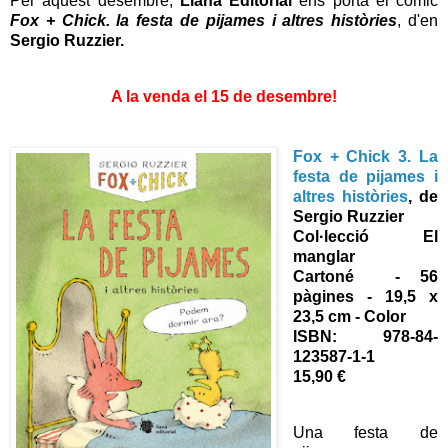
Per aquest desembre,
Liana Editorial
ens porta el còmic
Fox + Chick. la festa de pijames i altres històries
, d'en
Sergio Ruzzier.
A la venda el 15 de desembre!
Fox + Chick 3. La
festa de pijames i
altres històries
, de
Sergio Ruzzier
Col·lecció El
manglar
Cartoné - 56
pàgines - 19,5 x
23,5 cm - Color
ISBN: 978-84-
123587-1-1
15,90 €
Una festa de