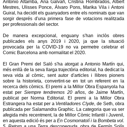
Antonio Altarriba, Ana Galvañ, Cristina Hombrados, Albert
Mestres, Ulisses Ponce, Álvaro Pons, Marika Vila i Antoni
Guiral, ha decidit els guanyadors entre els nominats que van
sorgir després d'una primera fase de votacions realitzada
per professionals del sector.
De manera excepcional, enguany s'han inclòs obres
publicades els anys 2019 i 2020, ja que la situació
provocada per la COVID-19 no va permetre celebrar el
Comic Barcelona amb normalitat el 2020.
El Gran Premi del Saló s'ha atorgat a Antonio Martín qui,
més enllà de la seva llarga trajectòria editorial, ha dedicat la
seva vida al còmic, sent autor d'articles i llibres pioners
sobre la historieta, convertint-se en tot un referent en la
recerca dels còmics. El premi a la Millor Obra Espanyola ha
estat per
Siempre tendremos 20 años
, de Jaime Martín,
publicat per Norma Editorial. El premi a la Millor Obra
Estrangera ha estat per a
Ventiladores Clyde
, de Seth, obra
publicada per Salamandra Graphic. La categoria que va ser
afegida més recentment, la de Millor Còmic Infantil i Juvenil,
en aquesta edició és per a
En Cosmorratolí i la Bombeta vol.
5. Retorn a una Terra desconeguda
, obra de Fermín Solís