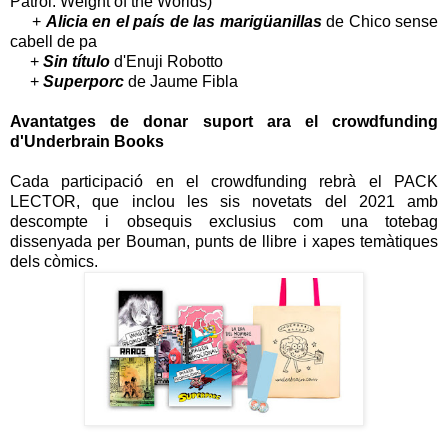
Patrol: Weight of the Worlds)
+
Alicia en el país de las marigüanillas
de Chico sense
cabell de pa
+
Sin título
d'Enuji Robotto
+
Superporc
de Jaume Fibla
Avantatges de donar suport ara el crowdfunding
d'Underbrain Books
Cada participació en el crowdfunding rebrà el PACK
LECTOR, que inclou les sis novetats del 2021 amb
descompte i obsequis exclusius com una totebag
dissenyada per Bouman, punts de llibre i xapes temàtiques
dels còmics.