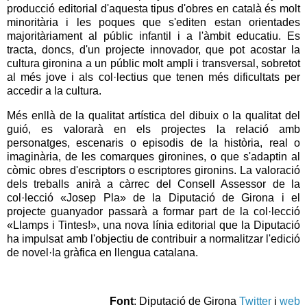
producció editorial d'aquesta tipus d'obres en català és molt
minoritària i les poques que s'editen estan orientades
majoritàriament al públic infantil i a l'àmbit educatiu. Es
tracta, doncs, d'un projecte innovador, que pot acostar la
cultura gironina a un públic molt ampli i transversal, sobretot
al més jove i als col·lectius que tenen més dificultats per
accedir a la cultura.
Més enllà de la qualitat artística del dibuix o la qualitat del
guió, es valorarà en els projectes la relació amb
personatges, escenaris o episodis de la història, real o
imaginària, de les comarques gironines, o que s'adaptin al
còmic obres d'escriptors o escriptores gironins. La valoració
dels treballs anirà a càrrec del Consell Assessor de la
col·lecció «Josep Pla» de la Diputació de Girona i el
projecte guanyador passarà a formar part de la col·lecció
«Llamps i Tintes!», una nova línia editorial que la Diputació
ha impulsat amb l'objectiu de contribuir a normalitzar l'edició
de novel·la gràfica en llengua catalana.
Font
: Diputació de Girona
Twitter
i
web