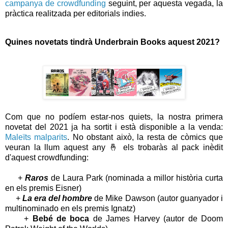
campanya de crowdfunding
seguint, per aquesta vegada, la
pràctica realitzada per editorials indies.
Quines novetats tindrà Underbrain Books aquest 2021?
Com que no podíem estar-nos quiets, la nostra primera
novetat del 2021 ja ha sortit i està disponible a la venda:
Maleïts malparits
. No obstant això, la resta de còmics que
veuran la llum aquest any 🤞 els trobaràs al pack inèdit
d'aquest crowdfunding:
+
Raros
de Laura Park (nominada a millor història curta
en els premis Eisner)
+
La era del hombre
de Mike Dawson (autor guanyador i
multinominado en els premis Ignatz)
+
Bebé de boca
de James Harvey (autor de Doom