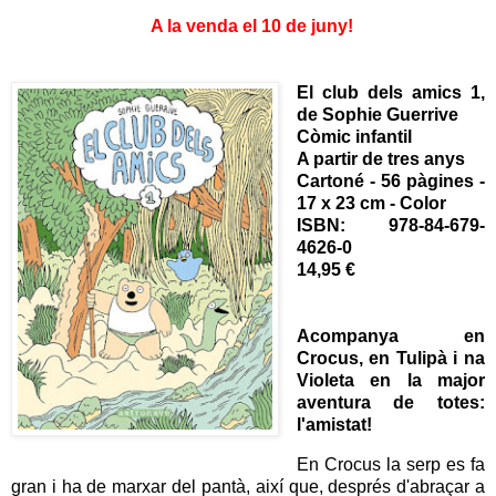
A
la venda el 10 de juny!
El club dels amics 1,
de Sophie Guerrive
Còmic infantil
A partir de tres anys
Cartoné - 56 pàgines -
17 x 23 cm - Color
ISBN:
978-84-679-
4626-0
14,95 €
Acompanya en
Crocus, en Tulipà i na
Violeta en la major
aventura de totes:
l'amistat!
En Crocus la serp es fa
gran i ha de marxar del pantà, així que, després d'abraçar a