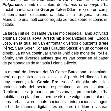
Pulgarcito
, i amb els autors de
Éramos el enemigo
s'ha
tractat la infància de
George Takei
(Star Trek) en un camp
d'internament estatunidenc durant la Segona Guerra
Mundial, o una molt concorreguda xerrada sobre el còmic en
català.
La tarda i nit del dissabte va ser molt especial, amb activitats
originals com la
Royal Art Rumble
organitzada per l’Escola
Joso, en la qual es van enfrontar diversos dibuixants (Pere
Pérez, Sara Soler, Konata i Claudio Stassi) en un combat de
dibuix. La nit va continuar amb la unió dels mons del rol i el
còmic, amb diversos artistes que es van posar en el paper
de personatges de fantasia i ciència-ficció.
La marató de directes del 39 Comic Barcelona s'acomiada,
però no per això cessa l'activitat. A partir del dimarts 1 de
juny comença la
Comic Pro
, secció dirigida als i les
professionals del sector, especialment autors i autores.
Replicant les jornades professionals presencials, s'ha
habilitat una plataforma perquè els que vulguin presentar els
seus treballs a editorials nacionals i internacionals puguin
fer-ho de manera digital. Les editores i editors revisaran