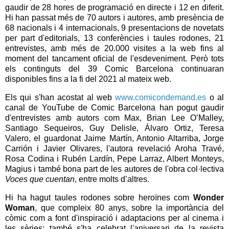
gaudir de 28 hores de programació en directe i 12 en diferit.
Hi han passat més de 70 autors i autores, amb presència de
68 nacionals i 4 internacionals, 9 presentacions de novetats
per part d'editorials, 13 conferències i taules rodones, 21
entrevistes, amb més de 20.000 visites a la web fins al
moment del tancament oficial de l'esdeveniment. Però tots
els continguts del 39 Comic Barcelona continuaran
disponibles fins a la fi del 2021 al mateix web.
Els qui s'han acostat al web
www.comicondemand.es
o al
canal de YouTube de Comic Barcelona han pogut gaudir
d'entrevistes amb autors com Max, Brian Lee O’Malley,
Santiago Sequeiros, Guy Delisle, Álvaro Ortiz, Teresa
Valero, el guardonat Jaime Martín, Antonio Altarriba, Jorge
Carrión i Javier Olivares, l'autora revelació Aroha Travé,
Rosa Codina i Rubén Lardín, Pepe Larraz, Albert Monteys,
Magius i també bona part de les autores de l'obra col·lectiva
Voces que cuentan
, entre molts d’altres.
Hi ha hagut taules rodones sobre heroïnes com
Wonder
Woman
, que compleix 80 anys, sobre la importància del
còmic com a font d'inspiració i adaptacions per al cinema i
les sèries; també s'ha celebrat l'aniversari de la revista