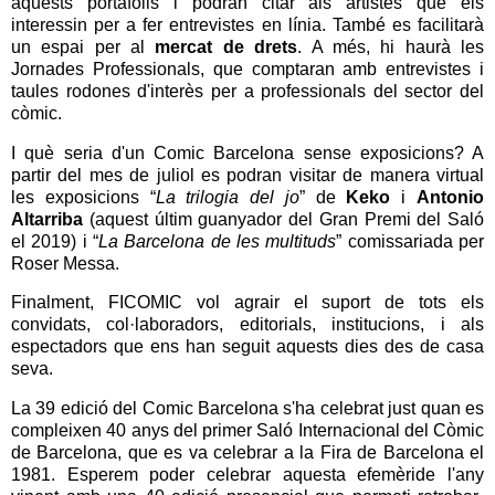
aquests portafolis i podran citar als artistes que els
interessin per a fer entrevistes en línia. També es facilitarà
un espai per al
mercat de drets
. A més, hi haurà les
Jornades Professionals, que comptaran amb entrevistes i
taules rodones d'interès per a professionals del sector del
còmic.
I què seria d'un Comic Barcelona sense exposicions? A
partir del mes de juliol es podran visitar de manera virtual
les exposicions “
La trilogia del jo
” de
Keko
i
Antonio
Altarriba
(aquest últim guanyador del Gran Premi del Saló
el 2019) i “
La Barcelona de les multituds
” comissariada per
Roser Messa.
Finalment, FICOMIC vol agrair el suport de tots els
convidats, col·laboradors, editorials, institucions, i als
espectadors que ens han seguit aquests dies des de casa
seva.
La 39 edició del Comic Barcelona s'ha celebrat just quan es
compleixen 40 anys del primer Saló Internacional del Còmic
de Barcelona, que es va celebrar a la Fira de Barcelona el
1981. Esperem poder celebrar aquesta efemèride l'any