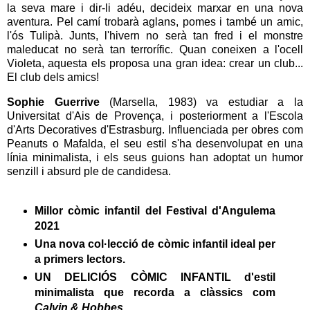
la seva mare i dir-li adéu, decideix marxar en una nova
aventura. Pel camí trobarà aglans, pomes i també un amic,
l'ós Tulipà. Junts, l'hivern no serà tan fred i el monstre
maleducat no serà tan terrorífic. Quan coneixen a l'ocell
Violeta, aquesta els proposa una gran idea: crear un club...
El club dels amics!
Sophie Guerrive
(Marsella, 1983) va estudiar a la
Universitat d'Ais de Provença, i posteriorment a l'Escola
d'Arts Decoratives d'Estrasburg. Influenciada per obres com
Peanuts o Mafalda, el seu estil s'ha desenvolupat en una
línia minimalista, i els seus guions han adoptat un humor
senzill i absurd ple de candidesa.
Millor còmic infantil del Festival d'Angulema
2021
Una nova col·lecció de còmic infantil ideal per
a primers lectors.
UN DELICIÓS CÒMIC INFANTIL d'estil
minimalista que recorda a clàssics com
Calvin & Hobbes
.