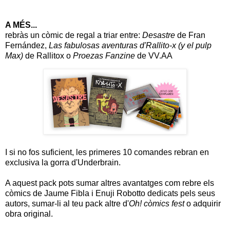
A MÉS...
rebràs un còmic de regal a triar entre:
Desastre
de Fran
Fernández,
Las fabulosas aventuras d'Rallito-x (y el pulp
Max)
de Rallitox o
Proezas Fanzine
de VV.AA
I si no fos suficient, les primeres 10 comandes rebran en
exclusiva la gorra d'Underbrain.
A aquest pack pots sumar altres avantatges com rebre els
còmics de Jaume Fibla i Enuji Robotto dedicats pels seus
autors, sumar-li al teu pack altre d'
Oh! còmics fest
o adquirir
obra original.