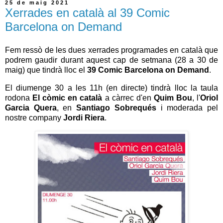
25 de maig 2021
Xerrades en català al 39 Comic
Barcelona on Demand
Fem ressò de les dues xerrades programades en català que
podrem gaudir durant aquest cap de setmana (28 a 30 de
maig) que tindrà lloc el
39 Comic Barcelona on Demand
.
El diumenge 30 a les 11h (en directe) tindrà lloc la taula
rodona
El còmic en català
a càrrec d'en
Q
uim Bou
, l'
Oriol
Garcia Quera
, en
Santiago Sobrequés
i moderada pel
nostre company
Jordi Riera
.