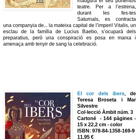
inaugura el seu portentós
teatre. Per a l’estrena,
durant les fes-tes
Saturnals, es contracta
una companyia de... la mateixa capital de l’imperi! Vitalis, un
esclau de la família de Lucius Baebo, s’ocuparà dels
preparatius, però una conspiració es posa en marxa i
amenaça amb tenyir de sang la celebració.
El cor dels ibers
, de
Teresa Broseta i Mar
Silvestre
Col·lecció Àmbit núm. 3
Cartoné - 144 pàgines -
15 x 22,2 cm - color
ISBN:
978-84-1358-169-9
11,95 €