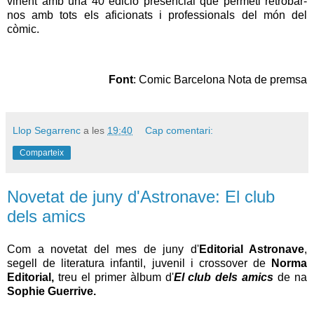
vinent amb una 40 edició presencial que permeti retrobar-
nos amb tots els aficionats i professionals del món del
còmic.
Font
: Comic Barcelona Nota de premsa
Llop Segarrenc
a les
19:40
Cap comentari:
Comparteix
Novetat de juny d'Astronave: El club
dels amics
Com a novetat del mes de juny d'
Editorial Astronave
,
segell de literatura infantil, juvenil i crossover de
Norma
Editorial,
treu el primer àlbum d'
El club dels amics
de na
Sophie Guerrive.