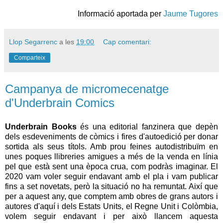
Informació aportada per
Jaume Tugores
Llop Segarrenc
a les
19:00
Cap comentari:
Comparteix
Campanya de micromecenatge
d'Underbrain Comics
Underbrain Books
és una editorial fanzinera que depèn
dels esdeveniments de còmics i fires d'autoedició per donar
sortida als seus títols. Amb prou feines autodistribuïm en
unes poques llibreries amigues a més de la venda en línia
pel que està sent una època crua, com podràs imaginar. El
2020 vam voler seguir endavant amb el pla i vam publicar
fins a set novetats, però la situació no ha remuntat. Així que
per a aquest any, que comptem amb obres de grans autors i
autores d'aquí i dels Estats Units, el Regne Unit i Colòmbia,
volem seguir endavant i per això llancem aquesta