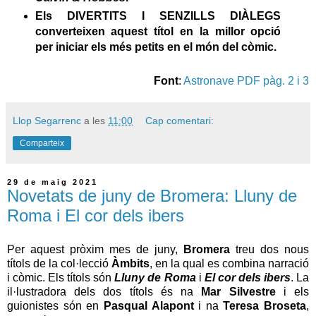
Els DIVERTITS I SENZILLS DIÀLEGS
converteixen aquest títol en la millor opció
per iniciar els més petits en el món del còmic.
Font
:
Astronave PDF pàg. 2 i 3
Llop Segarrenc
a les
11:00
Cap comentari:
Comparteix
29 de maig 2021
Novetats de juny de Bromera: Lluny de
Roma i El cor dels ibers
Per aquest pròxim mes de juny,
Bromera
treu dos nous
títols de la col·lecció
Àmbits
, en la qual es combina narració
i còmic. Els títols són
Lluny de Roma
i
El cor dels ibers
. La
il·lustradora dels dos títols és na
Mar Silvestre
i els
guionistes són en
Pasqual Alapont
i na
Teresa Broseta
,