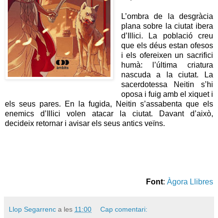
L’ombra de la desgràcia
plana sobre la ciutat ibera
d’Illici. La població creu
que els déus estan ofesos
i els ofereixen un sacrifici
humà: l’última criatura
nascuda a la ciutat. La
sacerdotessa Neitin s’hi
oposa i fuig amb el xiquet i
els seus pares. En la fugida, Neitin s’assabenta que els
enemics d’Illici volen atacar la ciutat. Davant d’això,
decideix retornar i avisar els seus antics veïns.
Font
:
Àgora Llibres
Llop Segarrenc
a les
11:00
Cap comentari: