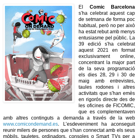
El
Comic Barcelona
s'ha celebrat aquest cap
de setmana de forma poc
habitual, però no per això
ha estat rebut amb menys
entusiasme pel públic. La
39 edició s'ha celebrat
aquest 2021 en format
exclusivament online,
concentrant la major part
de la seva programació
els dies 28, 29 i 30 de
maig amb entrevistes,
taules rodones i altres
activitats que s'han emès
en rigorós directe des de
les oficines de FICOMIC,
que es complementaven
amb altres continguts a demanda a través de la web
www.comicondemand.es
. L’esdeveniment ha aconseguit
reunir milers de persones que s'han connectat amb els seus
mòbils, tauletes, ordinadors, consoles o Smart TVs per a