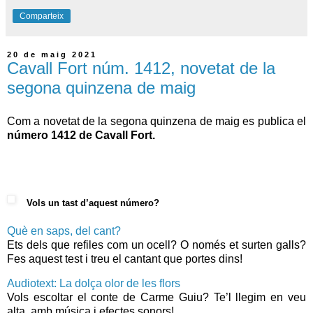
Comparteix
20 de maig 2021
Cavall Fort núm. 1412, novetat de la
segona quinzena de maig
Com a novetat de la segona quinzena de maig es publica el
número 1412 de Cavall Fort.
Vols un tast d’aquest número?
Què en saps, del cant?
Ets dels que refiles com un ocell? O només et surten galls?
Fes aquest test i treu el cantant que portes dins!
Audiotext: La dolça olor de les flors
Vols escoltar el conte de Carme Guiu? Te’l llegim en veu
alta, amb música i efectes sonors!