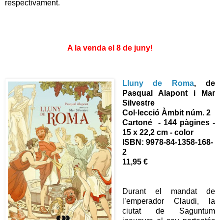
respectivament.
A la venda el 8 de juny!
Lluny de Roma
, de
Pasqual Alapont i Mar
Silvestre
Col·lecció Àmbit núm. 2
Cartoné - 144 pàgines -
15 x 22,2 cm - color
ISBN:
9978-84-1358-168-
2
11,95 €
Durant el mandat de
l’emperador Claudi, la
ciutat de Saguntum