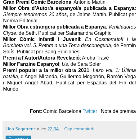
Gran Premi Comic Barcelona
: Antonio Martín
Millor Obra d’Autor/a espanyol/a publicada a Espanya
:
Siempre tendremos 20 años
, de Jaime Martín. Publicat per
Norma Editorial
Millor Obra estrangera publicada a Espanya
:
Ventiladores
Clyde
, de Seth. Publicat per Salamandra Graphic
Millor Còmic Infantil i Juvenil
:
En Cosmorratolí i la
Bombeta vol. 5. Retorn a una Terra desconeguda
, de Fermín
Solís. Publicat per Bang Ediciones
Premi a l'Autor/Autora Revelació
: Aroha Travé
Millor Fanzine Espanyol
:
Us
, de Sara Soler
Premi popular a la millor obra 2021
:
Lezo vol. 1: Última
batalla
, d'Ángel Miranda, Guillermo Mogorrón, Ramón Vega
i Miguel Ángel Abad. Publicat per Espadas del Fin del
Mundo.
Font
: Comic Barcelona
Twitter
i Nota de premsa
Llop Segarrenc
a les
22:34
Cap comentari:
Comparteix