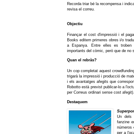
Recorda triar bé la recompensa i indica
revisa el correu.
Objectiu
Finançar el cost d'impressió i el pag
Books editem primeres obres i/o tradu
a Espanya. Entre elles es troben
importants del còmic, però que de no s
Quan el rebràs?
Un cop completat aquest crowdfundin
trigarà la impressió i producció de mat
i els avantatges afegits que correspon
Robotto està previst publicar-lo a l'octu
per Correus ordinari sense cost afegit)
Destaquem
Superpo
Un dels 
fanzine e
números e
per a l'o