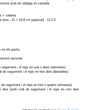
nizine amb els diàlegs en castellà.
s + coberta
a dura · 21 × 14,8 cm [apaïsat] · 12,5 €
s en els packs.
iament nacional.
 seguiment i el reps en una o dues setmanes)
i de seguiment i el reps en tres dies laborables)
 de seguiment i el reps en tres o quatre setmanes)
t 5 dies (amb codi de seguiment i el reps en cinc dies