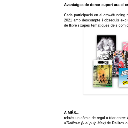
Avantatges de donar suport ara el 
Cada participació en el crowdfunding
2021 amb descompte i obsequis excl
de llibre i xapes temàtiques dels còmi
A MÉS...
rebràs un còmic de regal a triar entre:
d'Rallito-x (y el pulp Max)
de Rallitox 