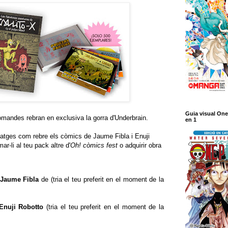
Guia visual One
comandes rebran en exclusiva la gorra d'Underbrain.
en 1
atges com rebre els còmics de Jaume Fibla i Enuji
r-li al teu pack altre d'
Oh! còmics fest
o adquirir obra
 Jaume Fibla
de (tria el teu preferit en el moment de la
'Enuji Robotto
(tria el teu preferit en el moment de la