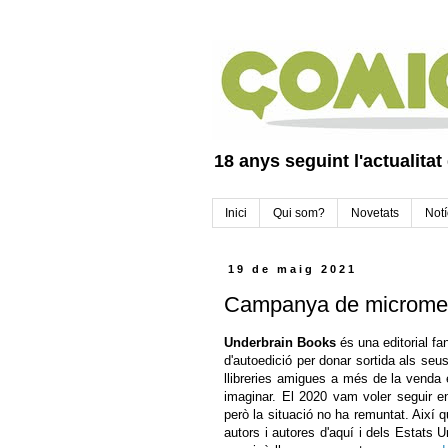
18 anys seguint l'actualitat
Inici
Qui som?
Novetats
Notí
19 de maig 2021
Campanya de micromec
Underbrain Books
és una editorial f
d'autoedició per donar sortida als seu
llibreries amigues a més de la venda
imaginar. El 2020 vam voler seguir e
però la situació no ha remuntat. Aix
autors i autores d'aquí i dels Estats 