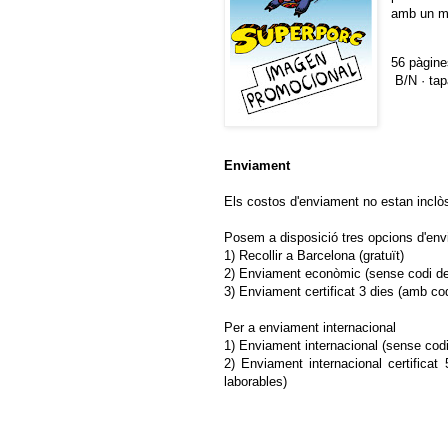
amb un mi
56 pàgine
B/N · tap
Enviament
Els costos d'enviament no estan inclò
Posem a disposició tres opcions d'env
1) Recollir a Barcelona (gratuït)
2) Enviament econòmic (sense codi de
3) Enviament certificat 3 dies (amb cod
Per a enviament internacional
1) Enviament internacional (sense codi
2) Enviament internacional certifica
laborables)