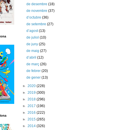
de desembre
(18)
de novembre
(37)
d’octubre
(36)
de setembre
(27)
d’agost
(13)
lona
de juliol
(10)
de juny
(25)
de maig
(27)
d’abril
(12)
de març
(26)
de febrer
(20)
de gener
(13)
►
2020
(228)
►
2019
(300)
►
2018
(296)
►
2017
(196)
►
2016
(222)
lona
►
2015
(265)
►
2014
(326)