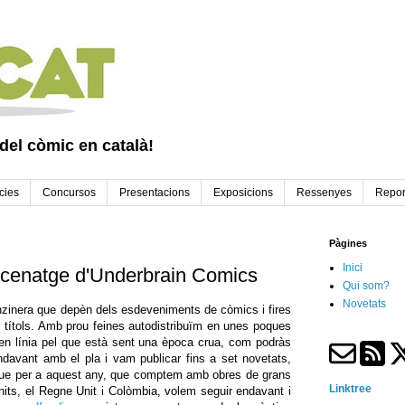
 del còmic en català!
cies
Concursos
Presentacions
Exposicions
Ressenyes
Repor
Pàgines
Inici
enatge d'Underbrain Comics
Qui som?
Novetats
anzinera que depèn dels esdeveniments de còmics i fires
s títols. Amb prou feines autodistribuïm en unes poques
 en línia pel que està sent una època crua, com podràs
ndavant amb el pla i vam publicar fins a set novetats,
í que per a aquest any, que comptem amb obres de grans
Linktree
Units, el Regne Unit i Colòmbia, volem seguir endavant i