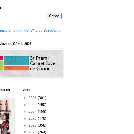
t
mics en català del CNL de Barcelona
 Jove de Còmic 2026
mic en
Arxiu
►
2026
(301)
►
2025
(490)
►
2024
(458)
►
2023
(478)
►
2022
(358)
▼
2021
(264)