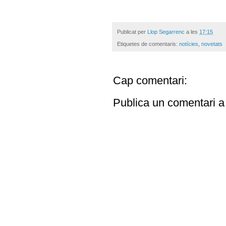
Publicat per
Llop Segarrenc
a les
17:15
Etiquetes de comentaris:
notícies
,
novetats
Cap comentari:
Publica un comentari a 