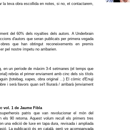
r la teva obra escollida en notes, si no, et contactarem,
ament del 60% dels royalties dels autors. A Underbrain
ccions d'autors que seran publicats per primera vegada
 obres que han obtingut reconeixements en premis
er pel nostre ímpetu no arribarien.
g, en un període de màxim 3-4 setmanes (el temps que
erial) rebràs el primer enviament amb cinc dels sis títols
guin (totebag, xapes, obra original ...) El còmic d'Enuji
bre i serà llavors quan se't lliurarà / arribarà (enviament
.
rc
vol. 1 de Jaume Fibla
superherois patris que van revolucionar el món del
n els 90 retorna. Aquest volum recull els primers tres
n una edició de luxe en tapa dura, revisada i ampliada
casió. La publicació és en català, però ve acompanyada