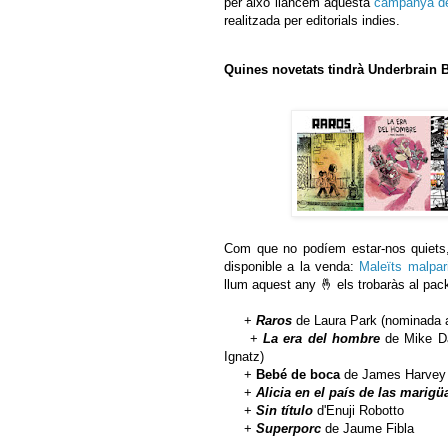
per això llancem aquesta
campanya de
realitzada per editorials indies.
Quines novetats tindrà Underbrain 
Com que no podíem estar-nos quiets, 
disponible a la venda:
Maleïts malpar
llum aquest any 🤞 els trobaràs al pac
+
Raros
de Laura Park (nominada a 
+
La era del hombre
de Mike Da
Ignatz)
+
Bebé de boca
de James Harvey (
+
Alicia en el país de las marigü
+
Sin título
d'Enuji Robotto
+
Superporc
de Jaume Fibla