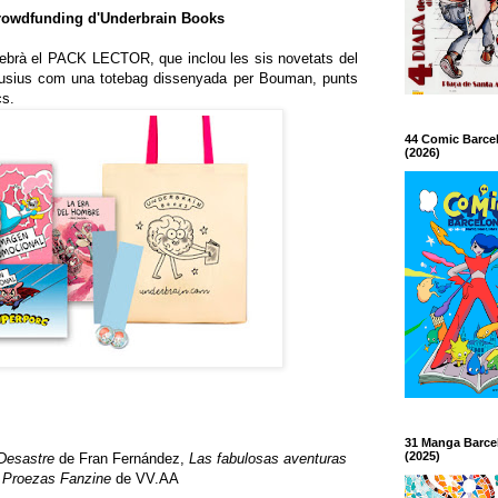
crowdfunding d'Underbrain Books
 rebrà el PACK LECTOR, que inclou les sis novetats del
usius com una totebag dissenyada per Bouman, punts
cs.
44 Comic Barce
(2026)
31 Manga Barce
(2025)
Desastre
de Fran Fernández,
Las fabulosas aventuras
o
Proezas Fanzine
de VV.AA