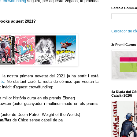
 crowdfunding
seguint, per aquesta vegada, la pràctica
Cerca a ComiCa
Books aquest 2021?
Cercador de cò
3r Premi Carnet
la nostra primera novetat del 2021 ja ha sortit i està
its
. No obstant això, la resta de còmics que veuran la
k inèdit d'aquest crowdfunding:
4a Diada del Cò
Català (2026)
millor història curta en els premis Eisner)
wson (autor guanyador i multinominado en els premis
autor de Doom Patrol: Weight of the Worlds)
anillas
de Chico sense cabell de pa