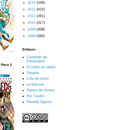
►
2013
(349)
►
2012
(432)
►
2011
(391)
►
2010
(317)
►
2009
(408)
►
2008
(386)
Enllaços
Cementiri de
Pneumàtics
 Piece 3
El còmic en català
Gargots
L'illa de còmic
La batcova
Parlem de còmics
Per Tutatis!
Planeta Sigarra