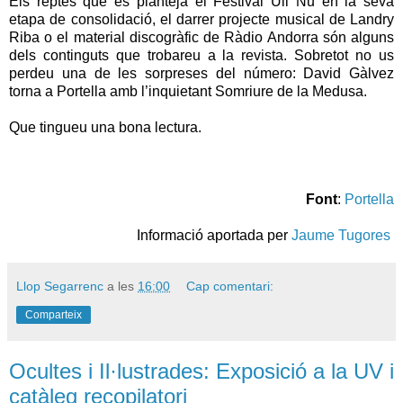
Els reptes que es planteja el Festival Ull Nu en la seva
etapa de consolidació, el darrer projecte musical de Landry
Riba o el material discogràfic de Ràdio Andorra són alguns
dels continguts que trobareu a la revista. Sobretot no us
perdeu una de les sorpreses del número: David Gàlvez
torna a Portella amb l’inquietant Somriure de la Medusa.
Que tingueu una bona lectura.
Font
:
Portella
Informació aportada per
Jaume Tugores
Llop Segarrenc
a les
16:00
Cap comentari:
Comparteix
Ocultes i Il·lustrades: Exposició a la UV i
catàleg recopilatori