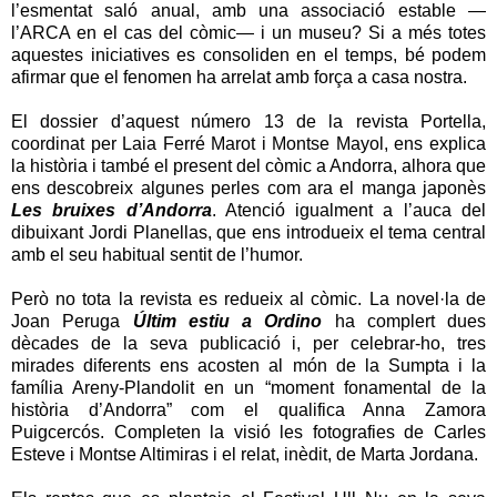
l’esmentat saló anual, amb una associació estable —
l’ARCA en el cas del còmic— i un museu? Si a més totes
aquestes iniciatives es consoliden en el temps, bé podem
afirmar que el fenomen ha arrelat amb força a casa nostra.
El dossier d’aquest número 13 de la revista Portella,
coordinat per Laia Ferré Marot i Montse Mayol, ens explica
la història i també el present del còmic a Andorra, alhora que
ens descobreix algunes perles com ara el manga japonès
Les bruixes d’Andorra
. Atenció igualment a l’auca del
dibuixant Jordi Planellas, que ens introdueix el tema central
amb el seu habitual sentit de l’humor.
Però no tota la revista es redueix al còmic. La novel·la de
Joan Peruga
Últim estiu a Ordino
ha complert dues
dècades de la seva publicació i, per celebrar-ho, tres
mirades diferents ens acosten al món de la Sumpta i la
família Areny-Plandolit en un “moment fonamental de la
història d’Andorra” com el qualifica Anna Zamora
Puigcercós. Completen la visió les fotografies de Carles
Esteve i Montse Altimiras i el relat, inèdit, de Marta Jordana.