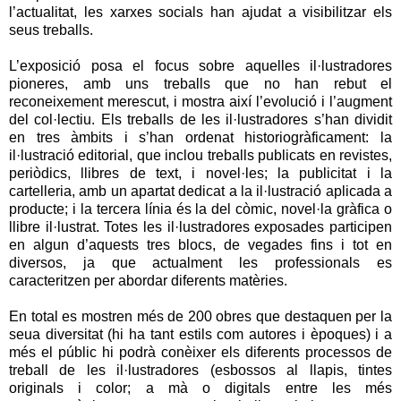
l’actualitat, les xarxes socials han ajudat a visibilitzar els
seus treballs.
L’exposició posa el focus sobre aquelles il·lustradores
pioneres, amb uns treballs que no han rebut el
reconeixement merescut, i mostra així l’evolució i l’augment
del col·lectiu. Els treballs de les il·lustradores s’han dividit
en tres àmbits i s’han ordenat historiogràficament: la
il·lustració editorial, que inclou treballs publicats en revistes,
periòdics, llibres de text, i novel·les; la publicitat i la
cartelleria, amb un apartat dedicat a la il·lustració aplicada a
producte; i la tercera línia és la del còmic, novel·la gràfica o
llibre il·lustrat. Totes les il·lustradores exposades participen
en algun d’aquests tres blocs, de vegades fins i tot en
diversos, ja que actualment les professionals es
caracteritzen per abordar diferents matèries.
En total es mostren més de 200 obres que destaquen per la
seua diversitat (hi ha tant estils com autores i èpoques) i a
més el públic hi podrà conèixer els diferents processos de
treball de les il·lustradores (esbossos al llapis, tintes
originals i color; a mà o digitals entre les més