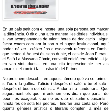
En un país petit com el nostre, una sola persona pot marcar
la diferència. O dit d’una altra manera: les dèries individuals,
si van acompanyades de talent, hores de dedicació i algun
factor extern com ara la sort o el suport institucional, aquí
poden néixer i créixer fins a esdevenir referents en l’àmbit
que pertoqui. Aquest és, sens dubte, el cas de Joan Pieras i
el Saló La Massana Còmic, convertit edició rere edició —i ja
en van vint-i-dues— en una cita imprescindible per als
amants del còmic i la il·lustració del Pirineu.
No pretenem descobrir en aquest número què va ser primer,
si l’ou o la gallina: l’afició i després el saló, o bé el saló i
després el boom del còmic a Andorra i a l’andorrana. Que
segurament els que hi entenen ens diran que parlar de
boom és exagerat, que no és que et surtin dibuixants i
ninotaires de sota les pedres. I tindran una certa raó. Però
quants gèneres artístics o literaris compten, a més de