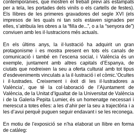
contemporànies, que mostren el treball previ als estampats
per a tela, les portades dels vinils o els cartells de festes).
Els llibres de les primeres gravadores del segle XVI (els
impresos de les quals ni tan sols estaven signades per
elles, s’atribuïa les obres a la “filla de...”, o a la “senyora de”)
conviuen amb les il·lustracions més actuals.
En els últims anys, la il·lustració ha adquirit un gran
protagonisme i es mostra present en tots els canals de
comunicació i també en l’escena social, i València és un
exemple, juntament amb altres capitals d’Espanya, de
ciutats que nodreixen la seu a oferta cultural amb tot tipus
d’esdeveniments vinculats a la il·lustració i el còmic.‘Ocultes
i il·lustrades. Creixement i èxit di les il·lustradores a
València’, que té la col·laboració de l’Ajuntament de
València, de la Unitat d’Igualtat de la Universitat de València
i de la Galeria Pepita Lumier, és un homenatge necessari i
merescut a totes elles: a les d’ahir per la seu a trajectòria i a
les d’avui perquè puguen seguir endavant i se les reconega.
En motiu de l'exposició se n'ha elaborat un llibre en forma
de catàleg: