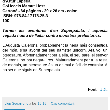
d'Artur Laperla
Col·lecció Mamut Llest
Cartoné - 64 pàgines - 29 x 26 cm - color
ISBN:
978-84-17178-25-3
10€
Tornen les aventures d'en Superpatata, i aquesta
vegada haurà de lluitar contra monstres prehistòrics.
L’Augusta Calerons, probablement la nena més consentida
del món, s’ha avorrit del seu hàmster unicorn. Ara vol un
pterosaure. Afortunadament per a ella, el seu pare, el senyor
Calerons, no pot negar-li res. Malauradament per a la resta
de mortals, un pterosaure és un animal difícil de controlar. A
no ser que siguis en Superpatata.
Font
:
UDL
Llop Segarrenc
a les
18:15
Cap comentari: