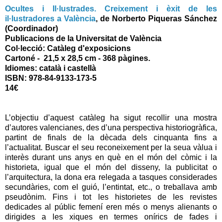
Ocultes i Il·lustrades. Creixement i èxit de les
il·lustradores a València
, de
Norberto Piqueras Sánchez
(Coordinador)
Publicacions de la Universitat de València
Col·lecció: Catàleg d'exposicions
Cartoné - 21,5 x 28,5 cm - 368 pàgines.
Idiomes: català i castellà
ISBN: 978-84-9133-173-5
14€
L’objectiu d’aquest catàleg ha sigut recollir una mostra
d’autores valencianes, des d’una perspectiva historiogràfica,
partint de finals de la dècada dels cinquanta fins a
l’actualitat. Buscar el seu reconeixement per la seua vàlua i
interès durant uns anys en què en el món del còmic i la
historieta, igual que el món del disseny, la publicitat o
l’arquitectura, la dona era relegada a tasques considerades
secundàries, com el guió, l’entintat, etc., o treballava amb
pseudònim. Fins i tot les historietes de les revistes
dedicades al públic femení eren més o menys alienants o
dirigides a les xiques en termes onírics de fades i