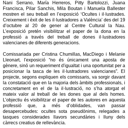
Nani Serrano, María Herreros, Pitty Bartolozzi, Juana
Francisca, Pilar Sanchis, Mila Boutan i Manuela Ballester
mostren el seu treball en l’exposició ‘Ocultes i il·lustrades.
Creixement i èxit de les il·lustradores a València’ des del 19
d’octubre al 20 de gener al Centre Cultural la Nau.
L’exposició pretén visibilitzar el paper de la dona en la
professió a través del treball de dones il·lustradores
valencianes de diferents generacions.
Comissariada per Cristina Chumillas, MacDiego i Melanie
Lleonart, l'exposició “no és únicament una aposta de
gènere, sinó un requeriment d'igualtat i una oportunitat per a
posicionar la tasca de les il·lustradores valencianes”. El
projecte, segons expliquen els comissaris, va sorgir davant
la constatació que en la majoria dels àmbits professionals, i
concretament en el de la il·lustració, no s’ha atorgat el
mateix valor al treball de les dones que al dels homes.
L’objectiu és visibilitzar el paper de les autores en aquesta
professió que, a més d’oblidades, van passar
desapercebudes: ocultes sota pseudònims, relegades a
tasques considerades llavors secundàries i lluny dels
càrrecs creatius de rellevància.