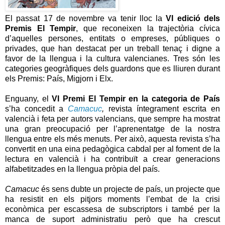
El passat 17 de novembre va tenir lloc la
VI edició dels
Premis El Tempir
, que reconeixen la trajectòria cívica
d’aquelles persones, entitats o empreses, públiques o
privades, que han destacat per un treball tenaç i digne a
favor de la llengua i la cultura valencianes. Tres són les
categories geogràfiques dels guardons que es lliuren durant
els Premis: País, Migjorn i Elx.
Enguany, el
VI Premi El Tempir en la categoria de País
s’ha concedit a
Camacuc
,
revista íntegrament escrita en
valencià i feta per autors valencians, que sempre ha mostrat
una gran preocupació per l’aprenentatge de la nostra
llengua entre els més menuts. Per això, aquesta revista s’ha
convertit en una eina pedagògica cabdal per al foment de la
lectura en valencià i ha contribuït a crear generacions
alfabetitzades en la llengua pròpia del país.
Camacuc
és sens dubte un projecte de país, un projecte que
ha resistit en els pitjors moments l’embat de la crisi
econòmica per escassesa de subscriptors i també per la
manca de suport administratiu però que ha crescut