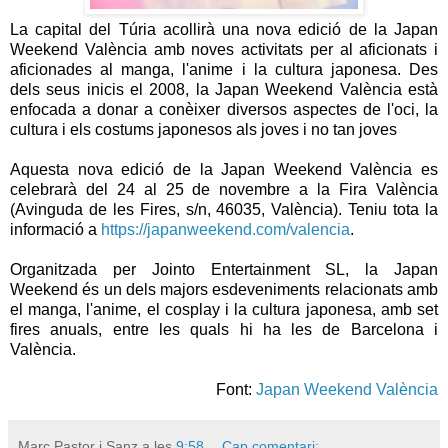
La capital del Túria acollirà una nova edició de la Japan
Weekend València amb noves activitats per al aficionats i
aficionades al manga, l'anime i la cultura japonesa. Des
dels seus inicis el 2008, la Japan Weekend València està
enfocada a donar a conèixer diversos aspectes de l'oci, la
cultura i els costums japonesos als joves i no tan joves
Aquesta nova edició de la Japan Weekend València es
celebrarà del 24 al 25 de novembre a la Fira València
(Avinguda de les Fires, s/n, 46035, València). Teniu tota la
informació a
https://japanweekend.com/valencia
.
Organitzada per Jointo Entertainment SL, la Japan
Weekend és un dels majors esdeveniments relacionats amb
el manga, l'anime, el cosplay i la cultura japonesa, amb set
fires anuals, entre les quals hi ha les de Barcelona i
València.
Font:
Japan Weekend València
Marc Pastor i Sanz
a les
9:58
Cap comentari: