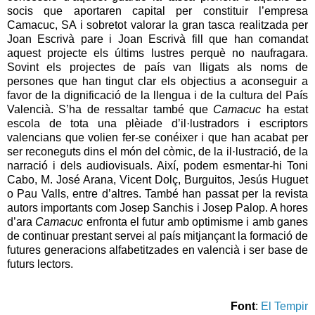
socis que aportaren capital per constituir l’empresa
Camacuc, SA i sobretot valorar la gran tasca realitzada per
Joan Escrivà pare i Joan Escrivà fill que han comandat
aquest projecte els últims lustres perquè no naufragara.
Sovint els projectes de país van lligats als noms de
persones que han tingut clar els objectius a aconseguir a
favor de la dignificació de la llengua i de la cultura del País
Valencià. S’ha de ressaltar també que
Camacuc
ha estat
escola de tota una plèiade d’il·lustradors i escriptors
valencians que volien fer-se conéixer i que han acabat per
ser reconeguts dins el món del còmic, de la il·lustració, de la
narració i dels audiovisuals. Així, podem esmentar-hi Toni
Cabo, M. José Arana, Vicent Dolç, Burguitos, Jesús Huguet
o Pau Valls, entre d’altres. També han passat per la revista
autors importants com Josep Sanchis i Josep Palop. A hores
d’ara
Camacuc
enfronta el futur amb optimisme i amb ganes
de continuar prestant servei al país mitjançant la formació de
futures generacions alfabetitzades en valencià i ser base de
futurs lectors.
Font
:
El Tempir