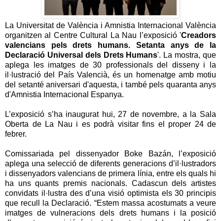
La Universitat de València i Amnistia Internacional València
organitzen al Centre Cultural La Nau l’exposició '
Creadors
valencians pels drets humans. Setanta anys de la
Declaració Universal dels Drets Humans
'. La mostra, que
aplega les imatges de 30 professionals del disseny i la
il·lustració del País Valencià, és un homenatge amb motiu
del setanté aniversari d'aquesta, i també pels quaranta anys
d'Amnistia Internacional Espanya.
L’exposició s’ha inaugurat hui, 27 de novembre, a la Sala
Oberta de La Nau i es podrà visitar fins el proper 24 de
febrer.
Comissariada pel dissenyador Boke Bazán, l’exposició
aplega una selecció de diferents generacions d’il·lustradors
i dissenyadors valencians de primera línia, entre els quals hi
ha uns quants premis nacionals. Cadascun dels artistes
convidats il·lustra des d’una visió optimista els 30 principis
que recull la Declaració. “Estem massa acostumats a veure
imatges de vulneracions dels drets humans i la posició