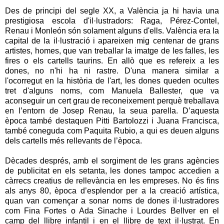
Des de principi del segle XX, a València ja hi havia una
prestigiosa escola d'il·lustradors: Raga, Pérez-Contel,
Renau i Monleón són solament alguns d'ells. València era la
capital de la il·lustració i apareixen mig centenar de grans
artistes, homes, que van treballar la imatge de les falles, les
fires o els cartells taurins. En allò que es refereix a les
dones, no n'hi ha ni rastre. D'una manera similar a
l'ocorregut en la història de l'art, les dones queden ocultes
tret d'alguns noms, com Manuela Ballester, que va
aconseguir un cert grau de reconeixement perquè treballava
en l’entorn de Josep Renau, la seua parella. D’aquesta
època també destaquen Pitti Bartolozzi i Juana Francisca,
també coneguda com Paquita Rubio, a qui es deuen alguns
dels cartells més rellevants de l’època.
Dècades després, amb el sorgiment de les grans agències
de publicitat en els setanta, les dones tampoc accedien a
càrrecs creatius de rellevància en les empreses. No és fins
als anys 80, època d’esplendor per a la creació artística,
quan van començar a sonar noms de dones il·lustradores
com Fina Fortes o Ada Sinache i Lourdes Bellver en el
camp del llibre infantil i en el llibre de text il·lustrat. En