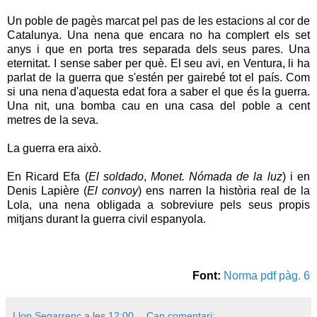
Un poble de pagès marcat pel pas de les estacions al cor de
Catalunya. Una nena que encara no ha complert els set
anys i que en porta tres separada dels seus pares. Una
eternitat. I sense saber per què. El seu avi, en Ventura, li ha
parlat de la guerra que s'estén per gairebé tot el país. Com
si una nena d'aquesta edat fora a saber el que és la guerra.
Una nit, una bomba cau en una casa del poble a cent
metres de la seva.
La guerra era això.
En Ricard Efa (
El soldado
,
Monet. Nómada de la luz
) i en
Denis Lapière (
El convoy
) ens narren la història real de la
Lola, una nena obligada a sobreviure pels seus propis
mitjans durant la guerra civil espanyola.
Font:
Norma pdf pàg. 6
Llop Segarrenc
a les
12:00
Cap comentari: