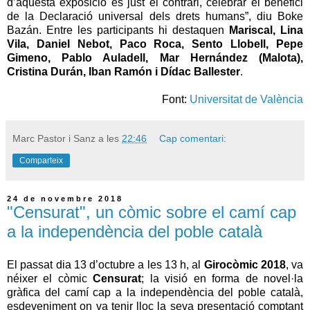
d’aquesta exposició és just el contrari, celebrar el benefici
de la Declaració universal dels drets humans”, diu Boke
Bazán. Entre les participants hi destaquen
Mariscal, Lina
Vila, Daniel Nebot, Paco Roca, Sento Llobell, Pepe
Gimeno, Pablo Auladell, Mar Hernández (Malota),
Cristina Durán, Iban Ramón i Dídac Ballester
.
Font:
Universitat de València
Marc Pastor i Sanz
a les
22:46
Cap comentari:
Comparteix
24 de novembre 2018
"Censurat", un còmic sobre el camí cap
a la independència del poble català
El passat dia 13 d’octubre a les 13 h, al
Girocòmic 2018
, va
néixer el còmic
Censurat
; la visió en forma de novel·la
gràfica del camí cap a la independència del poble català,
esdeveniment on va tenir lloc la seva presentació comptant