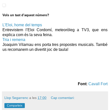
Vols un tast d’aquest número?
L’Eloi, home del temps
Entrevistem l’Eloi Cordomí, meteoròleg a TV3, que ens
explica com és la seva feina.
Tria i remena
Joaquim Vilarnau ens porta tres propostes musicals. També
us recomanem un divertit joc de taula!
Font
:
Cavall Fort
Llop Segarrenc
a les
17:00
Cap comentari:
Comparteix