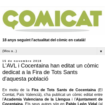
18 anys seguint l'actualitat del còmic en català!
▼
15 de novembre 2018
L'AVL i Cocentaina han editat un còmic
dedicat a la Fira de Tots Sants
d'aquesta població
En motiu de la
Fira de Tots Sants de Cocentaina
(El
Comtat, País Valencià), s'ha publicat un còmic editat entre
l'
Academia Valenciana de la Llengua
i l'
Ajuntament de
Cocentaina
. Els seus autors són en
Pablo León Vidal
(al