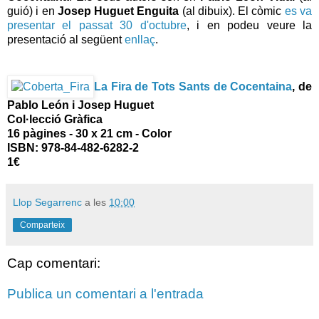
guió) i en
Josep Huguet Enguita
(al dibuix). El còmic
es va
presentar el passat 30 d'octubre
, i en podeu veure la
presentació al següent
enllaç
.
La Fira de Tots Sants de Cocentaina
,
de
Pablo León i Josep Huguet
Col·lecció Gràfica
16 pàgines - 30 x 21 cm - Color
ISBN: 978-84-482-6282-2
1€
Llop Segarrenc
a les
10:00
Comparteix
Cap comentari:
Publica un comentari a l'entrada