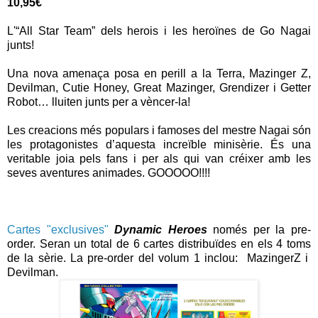
10,95€
L'“All Star Team” dels herois i les heroïnes de Go Nagai
junts!
Una nova amenaça posa en perill a la Terra, Mazinger Z,
Devilman, Cutie Honey, Great Mazinger, Grendizer i Getter
Robot… lluiten junts per a vèncer-la!
Les creacions més populars i famoses del mestre Nagai són
les protagonistes d’aquesta increïble minisèrie. És una
veritable joia pels fans i per als qui van créixer amb les
seves aventures animades. GOOOOO!!!!
Cartes "exclusives"
Dynamic Heroes
només per la pre-
order. Seran un total de 6 cartes distribuïdes en els 4 toms
de la sèrie. La pre-order del volum 1 inclou: MazingerZ i
Devilman.