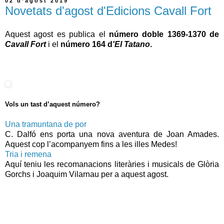
02 d’agost 2019
Novetats d'agost d'Edicions Cavall Fort
Aquest agost es publica el
número doble 1369-1370 de
Cavall Fort
i el
número
164 d
'El Tatano
.
Vols un tast d’aquest número?
Una tramuntana de por
C. Dalfó ens porta una nova aventura de Joan Amades.
Aquest cop l’acompanyem fins a les illes Medes!
Tria i remena
Aquí teniu les recomanacions literàries i musicals de Glòria
Gorchs i Joaquim Vilarnau per a aquest agost.