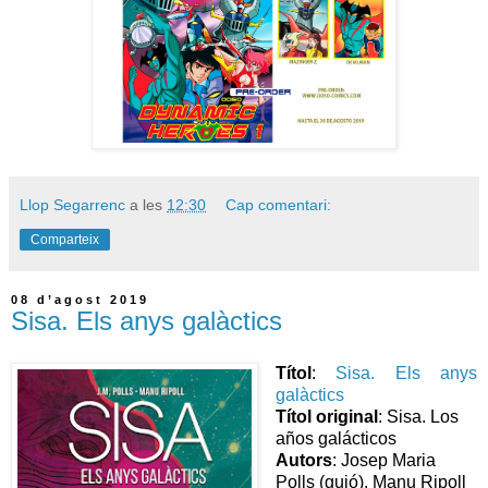
Llop Segarrenc
a les
12:30
Cap comentari:
Comparteix
08 d’agost 2019
Sisa. Els anys galàctics
Títol
:
Sisa. Els anys
galàctics
Títol original
: Sisa. Los
años galácticos
Autors
: Josep Maria
Polls (guió), Manu Ripoll