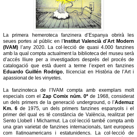
La primera hemeroteca fanzinera d’Espanya obrirà les
seues portes al públic en l’
Institut Valencià d’Art Modern
(IVAM)
l’any 2020. La col·lecció de quasi 4.000 fanzines
amb la qual compta actualment la biblioteca del museu serà
d’accés lliure per a investigadors després del procés de
catalogació que està duent a terme l’expert en fanzines
Eduardo Guillén Rodrigo
, llicenciat en Història de l’Art i
apassionat de les vinyetes.
La fanzinoteca de l’IVAM compta amb exemplars molt
especials com el
Zap Comix núm. 0*
de 1968, considerat
un dels primers de la generació underground, o l’
Ademuz
Km. 6
de 1975, un dels primers fanzines espanyols i el
primer del qual es té constància de València, realitzat per
Sento Llobell i Micharmut. La col·lecció també compta amb
una gran varietat de fanzines internacionals, tant europeus
com llatinoamericans i estatunidencs. La col·lecció de