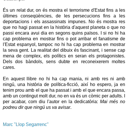
És un relat dur, on és mostra el terrorisme d'Estat fins a les
últimes conseqüències, de les persecucions fins a les
deportacions i els assassinats impunes. No és mostra res
que no hagi passat en la història d'aquest planeta o que no
passi encara avui dia en segons quins països. I si no hi ha
cap problema en mostrar fins o pot arribar el fanatisme de
l'Estat espanyol, tampoc no hi ha cap problema en mostrar
la seva gent. La realitat del dibuix és fascinant, i sense cap
mena de complex, els polítics en seran els protagonistes.
Dels dos bàndols, sens dubte en reconeixerem moltes
cares.
En aquest llibre no hi ha cap mania, ni amb res ni amb
ningú, una història de política-ficció, així ho espero, ja en
tenim prou amb el que ha passat i amb el que encara passa,
amb un contingut molt dur, no en va és un còmic per adults. I
per acabar, com diu l'autor en la dedicatòria:
Mai més no
podreu dir que ningú us va avisar
.
Marc "Llop Segarrenc"