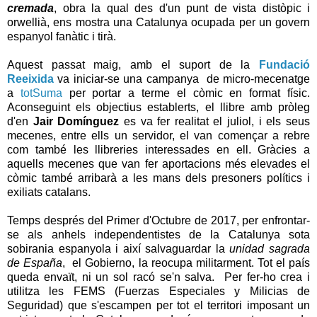
cremada
, obra la qual des d'un punt de vista distòpic i
orwellià, ens mostra una Catalunya ocupada per un govern
espanyol fanàtic i tirà.
Aquest passat maig, amb el suport de la
Fundació
Reeixida
va iniciar-se una campanya de micro-mecenatge
a
totSuma
per portar a terme el còmic en format físic.
Aconseguint els objectius establerts, el llibre amb pròleg
d'en
Jair Domínguez
es va fer realitat el juliol, i els seus
mecenes, entre ells un servidor, el van començar a rebre
com també les llibreries interessades en ell. Gràcies a
aquells mecenes que van fer aportacions més elevades el
còmic també arribarà a les mans dels presoners polítics i
exiliats catalans.
Temps després del Primer d'Octubre de 2017, per enfrontar-
se als anhels independentistes de la Catalunya sota
sobirania espanyola i així salvaguardar la
unidad sagrada
de España
, el Gobierno, la reocupa militarment. Tot el país
queda envaït, ni un sol racó se'n salva. Per fer-ho crea i
utilitza les FEMS (Fuerzas Especiales y Milicias de
Seguridad) que s'escampen per tot el territori imposant un