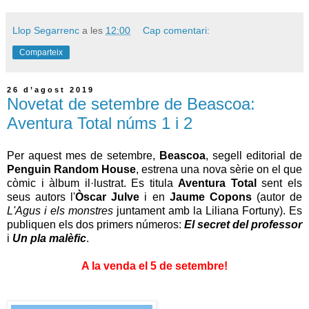
Llop Segarrenc
a les
12:00
Cap comentari:
Comparteix
26 d’agost 2019
Novetat de setembre de Beascoa:
Aventura Total núms 1 i 2
Per aquest mes de setembre,
Beascoa
, segell editorial de
Penguin Random House
, estrena una nova sèrie on el que
còmic i àlbum il·lustrat. Es titula
Aventura Total
sent els
seus autors l'
Òscar Julve
i en
Jaume Copons
(autor de
L'Agus i els monstres
juntament amb la Liliana Fortuny). Es
publiquen els dos primers números:
El secret del professor
i
Un pla malèfic
.
A la venda el 5 de setembre!