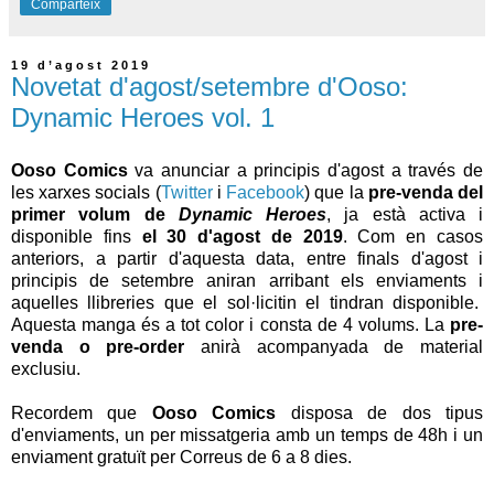
Comparteix
19 d’agost 2019
Novetat d'agost/setembre d'Ooso:
Dynamic Heroes vol. 1
Ooso Comics
va anunciar a principis d'agost a través de
les xarxes socials (
Twitter
i
Facebook
) que la
pre-venda del
primer volum de
Dynamic Heroes
, ja està activa i
disponible fins
el 30 d'agost de 2019
. Com en casos
anteriors, a partir d'aquesta data, entre finals d'agost i
principis de setembre aniran arribant els enviaments i
aquelles llibreries que el sol·licitin el tindran disponible.
Aquesta manga és a tot color i consta de 4 volums. La
pre-
venda o pre-order
anirà acompanyada de material
exclusiu.
Recordem que
Ooso Comics
disposa de dos tipus
d'enviaments, un per missatgeria amb un temps de 48h i un
enviament gratuït per Correus de 6 a 8 dies.