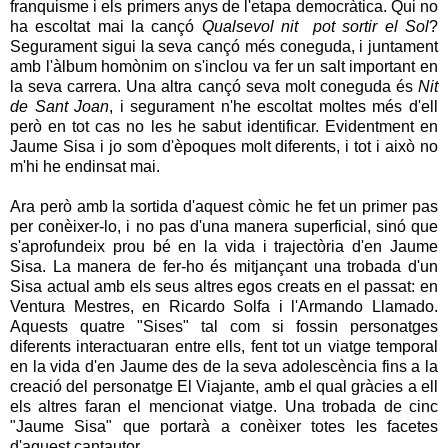
franquisme i els primers anys de l'etapa democràtica. Qui no
ha escoltat mai la cançó
Qualsevol nit pot sortir el Sol
?
Segurament sigui la seva cançó més coneguda, i juntament
amb l'àlbum homònim on s'inclou va fer un salt important en
la seva carrera. Una altra cançó seva molt coneguda és
Nit
de Sant Joan
, i segurament n'he escoltat moltes més d'ell
però en tot cas no les he sabut identificar. Evidentment en
Jaume Sisa i jo som d'èpoques molt diferents, i tot i això no
m'hi he endinsat mai.
Ara però amb la sortida d'aquest còmic he fet un primer pas
per conèixer-lo, i no pas d'una manera superficial, sinó que
s'aprofundeix prou bé en la vida i trajectòria d'en Jaume
Sisa. La manera de fer-ho és mitjançant una trobada d'un
Sisa actual amb els seus altres egos creats en el passat: en
Ventura Mestres, en Ricardo Solfa i l'Armando Llamado.
Aquests quatre "Sises" tal com si fossin personatges
diferents interactuaran entre ells, fent tot un viatge temporal
en la vida d'en Jaume des de la seva adolescència fins a la
creació del personatge El Viajante, amb el qual gràcies a ell
els altres faran el mencionat viatge. Una trobada de cinc
"Jaume Sisa" que portarà a conèixer totes les facetes
d'aquest cantautor.