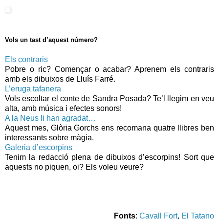
Vols un tast d’aquest número?
Els contraris
Pobre o ric? Començar o acabar? Aprenem els contraris
amb els dibuixos de Lluís Farré.
L’eruga tafanera
Vols escoltar el conte de Sandra Posada? Te’l llegim en veu
alta, amb música i efectes sonors!
A la Neus li han agradat…
Aquest mes, Glòria Gorchs ens recomana quatre llibres ben
interessants sobre màgia.
Galeria d’escorpins
Tenim la redacció plena de dibuixos d’escorpins! Sort que
aquests no piquen, oi? Els voleu veure?
Fonts
:
Cavall Fort
,
El Tatano