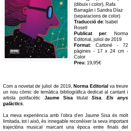
(dibuix i color), Rafa
Barragán i Sandra Díaz
(separacions de color)
Traducció de
: Isabel
Rosell
Publicat per
: Norma
Editorial, juliol de 2019
Format
: Cartoné - 72
pàgines - 17 x 24 cm -
Color
Preu
: 19,95€
Com a novetat de juliol de 2019,
Norma Editorial
va treure
un nou còmic de temàtica bibliogràfica dedicat al cantant i
artista polifacètic
Jaume Sisa
titulat
Sisa. Els anys
galàctics
.
La meva experiència amb l'obra d'en Jaume Sisa és molt
limitada, tot i això, és innegable reconèixer la seva important
trajectòria musical marcant una època entre finals del