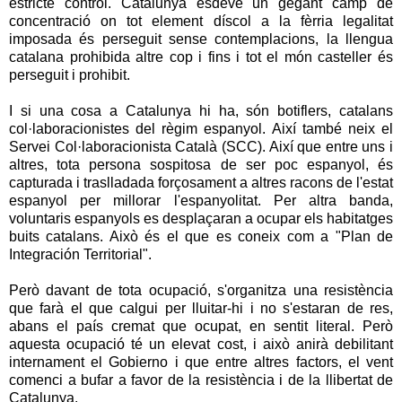
estricte control. Catalunya esdevé un gegant camp de
concentració on tot element díscol a la fèrria legalitat
imposada és perseguit sense contemplacions, la llengua
catalana prohibida altre cop i fins i tot el món casteller és
perseguit i prohibit.
I si una cosa a Catalunya hi ha, són botiflers, catalans
col·laboracionistes del règim espanyol. Així també neix el
Servei Col·laboracionista Català (SCC). Així que entre uns i
altres, tota persona sospitosa de ser poc espanyol, és
capturada i traslladada forçosament a altres racons de l'estat
espanyol per millorar l'espanyolitat. Per altra banda,
voluntaris espanyols es desplaçaran a ocupar els habitatges
buits catalans. Això és el que es coneix com a "Plan de
Integración Territorial".
Però davant de tota ocupació, s'organitza una resistència
que farà el que calgui per lluitar-hi i no s'estaran de res,
abans el país cremat que ocupat, en sentit literal. Però
aquesta ocupació té un elevat cost, i això anirà debilitant
internament el Gobierno i que entre altres factors, el vent
comenci a bufar a favor de la resistència i de la llibertat de
Catalunya.