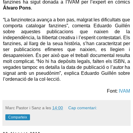
fanzines ha sigut donada a l’IVAM per l’expert en còmics
Álvaro Pons
.
“La fanzinoteca avança a bon pas, malgrat les dificultats que
comporta catalogar fanzines”, comenta Eduardo Guillén
sobre aquestes publicacions que naixen de la
independència, la llibertat creativa i l’esperit contestatari. Els
fanzines, al llarg de la seua història, s’han caracteritzat per
ser publicacions efímeres que naixien, es llegien i
desapareixien. És per això que el treball documental resulta
molt complicat. “No hi ha depòsits legals, falten els ISBN, a
vegades tampoc es detalla la data de publicació o l’autor ha
signat amb un pseudònim”, explica Eduardo Guillén sobre
l’ordenació de la col·lecció.
Font:
IVAM
Marc Pastor i Sanz
a les
14:00
Cap comentari:
Comparteix