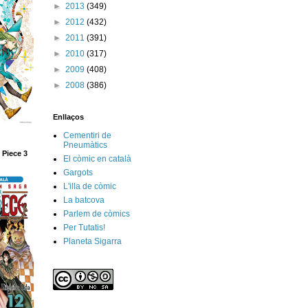
►
2013
(349)
►
2012
(432)
►
2011
(391)
►
2010
(317)
►
2009
(408)
►
2008
(386)
Enllaços
Cementiri de
Pneumàtics
 Piece 3
El còmic en català
Gargots
L'illa de còmic
La batcova
Parlem de còmics
Per Tutatis!
Planeta Sigarra