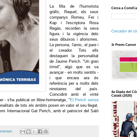
La filla de l'humorista
Cerca a ComiCa
gràfic, Raquel, els seus
companys Romeu, Fer i
Kap i l'escriptora Rosa
Regàs, recorden la seva
Cercador de cò
figura i la vigència dels
seus dibuixos i aforismes.
La persona, l'amic, el pare i
3r Premi Carnet
el creador. Tots ells
destaquen la personalitat
de Jaume Perich. "Un gran
tímid", algú que es va
avançar - en molts sentits -
i que encara ara és
referència per a molts dels
ninotaires del país.
4a Diada del Cò
Coincidint amb el vintè
Català (2026)
er - s'ha publicat un llibre-homenatge, "
El Perich sense
nalitats de tots els àmbits posen en valor el seu llegat.
mi Internacional Gat Perich, amb el patrocini del Saló
mentari: