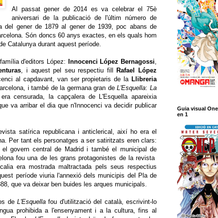
Al passat gener de 2014 es va celebrar el 75è
aniversari de la publicació de l'últim número de
da del gener de 1879 al gener de 1939, poc abans de
 Barcelona. Són doncs 60 anys exactes, en els quals hom
a de Catalunya durant aquest període.
 família d'editors López:
Innocenci López Bernagossi
,
enturas
, i aquest pel seu respectiu fill
Rafael López
enci al capdavant, van ser propietaris de la
Llibreria
Barcelona, i també de la germana gran de
L'Esquella
:
La
era censurada, la capçalera de L'Esquella apareixia
 que va arribar el dia que n'Innocenci va decidir publicar
Guia visual One
en 1
ista satírica republicana i anticlerical, així ho era el
a. Per tant els personatges a ser satiritzats eren clars:
, el govern central de Madrid i també el municipal de
elona fou una de les grans protagonistes de la revista
alia era mostrada maltractada pels seus respectius
quest període viuria l'annexió dels municipis del Pla de
888, que va deixar ben buides les arques municipals.
sos de
L'Esquella
fou d'utilització del català, escrivint-lo
ngua prohibida a l'ensenyament i a la cultura, fins al