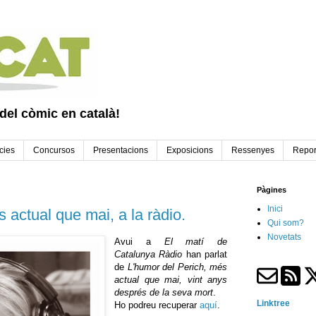
 del còmic en català!
cies
Concursos
Presentacions
Exposicions
Ressenyes
Repor
Pàgines
Inici
 actual que mai, a la ràdio.
Qui som?
Novetats
Avui a
El matí de
Catalunya Ràdio
han parlat
de
L'humor del Perich, més
actual que mai, vint anys
després de la seva mort
.
Linktree
Ho podreu recuperar
aquí
.