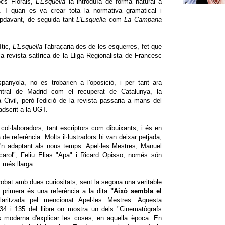
ocs Florals,
L'Esquella
la introduïa de forma natural a
a. I quan es va crear tota la normativa gramatical i
pdavant, de seguida tant
L'Esquella
com
La Campana
ític,
L'Esquella
l'abraçaria des de les esquerres, fet que
la revista satírica de la Lliga Regionalista de Francesc
panyola, no es trobarien a l'oposició, i per tant ara
ntral de Madrid com el recuperat de Catalunya, la
 Civil, però l'edició de la revista passaria a mans del
adscrit a la UGT.
col·laboradors, tant escriptors com dibuixants, i és en
 referència. Molts il·lustradors hi van deixar petjada,
se'n adaptant als nous temps. Apel·les Mestres, Manuel
carol", Feliu Elias "Apa" i Ricard Opisso, només són
s més llarga.
 trobat amb dues curiositats, sent la segona una veritable
a primera és una referència a la dita
"Això sembla el
laritzada pel mencionat Apel·les Mestres. Aquesta
34 i 135 del llibre on mostra un dels "Cinematògrafs
 moderna d'explicar les coses, en aquella època. En