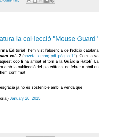
p comentari:
atura la col·lecció "Mouse Guard"
rma Editorial
, hem vist l'absència de l'edició catalana
ard vol. 2
(
novetats març pdf pàgina 12
). Com ja va
 aquest cop li ha arribat el torn a la
Guàrdia Ratolí
. La
m amb la publicació del pla editorial de febrer a abril on
o hem confirmat.
desgràcia ja no és sostenible amb la venda que
orial)
January 28, 2015