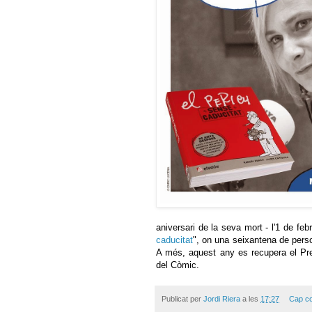
aniversari de la seva mort - l'1 de febr
caducitat
", on una seixantena de perso
A més, aquest any es recupera el Pre
del Còmic.
Publicat per
Jordi Riera
a les
17:27
Cap co