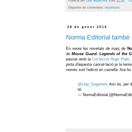
Publicat per
Llop Segarrenc
a les
12:00
Ca
Etiquetes de comentaris:
ressenyes
28 de gener 2015
Norma Editorial també 
En veure les novetats de març de
No
de
Mouse Guard. Legends of the Gu
passar amb la
Col·lecció Hugo Pratt
,
pista d'aquesta cancel·lació ja la teníe
només surt l'edició en castellà. Ara h
@Llop_Segarrenc
Així és, per 
té.
— NormaEditorial (@NormaEdit