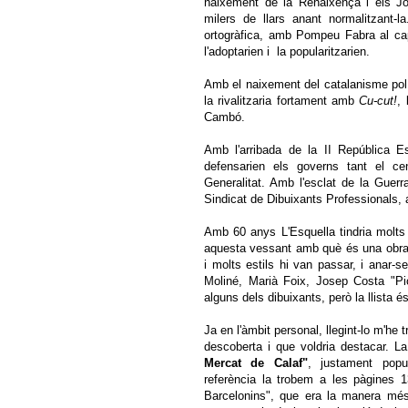
naixement de la Renaixença i els J
milers de llars anant normalitzant-l
ortogràfica, amb Pompeu Fabra al ca
l'adoptarien i la popularitzarien.
Amb el naixement del catalanisme pol
la rivalitzaria fortament amb
Cu-cut!
, 
Cambó.
Amb l'arribada de la II República Es
defensarien els governs tant el ce
Generalitat. Amb l'esclat de la Guerra
Sindicat de Dibuixants Professionals, 
Amb 60 anys L'Esquella tindria molts 
aquesta vessant amb què és una obra de
i molts estils hi van passar, i anar-
Moliné, Marià Foix, Josep Costa "Pi
alguns dels dibuixants, però la llista é
Ja en l'àmbit personal, llegint-lo m'he
descoberta i que voldria destacar. L
Mercat de Calaf"
, justament popu
referència la trobem a les pàgines 1
Barcelonins", que era la manera més