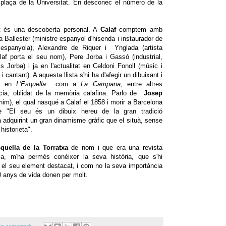
a plaça de la Universitat. En desconec el número de la
it és una descoberta personal. A
Calaf
comptem amb
a Ballester (ministre espanyol d'hisenda i instaurador de
espanyola), Alexandre de Riquer i Ynglada (artista
alaf porta el seu nom), Pere Jorba i Gassó (industrial,
Jorba) i ja en l'actualitat en Celdoni Fonoll (músic i
 i cantant). A aquesta llista s'hi ha d'afegir un dibuixant i
ant en
L'Esquella
com a
La Campana
, entre altres
ncia, oblidat de la memòria calafina. Parlo de
Josep
im), el qual nasqué a Calaf el 1858 i morir a Barcelona
re "El seu és un dibuix hereu de la gran tradició
à adquirint un gran dinamisme gràfic que el situà, sense
 historieta".
quella de la Torratxa
de nom i que era una revista
tja, m'ha permès conèixer la seva història, que s'hi
x el seu element destacat, i com no la seva importància
60 anys de vida donen per molt.