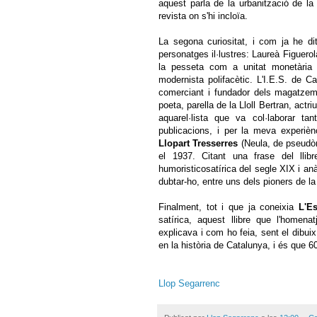
aquest parla de la urbanització de l
revista on s'hi incloïa.
La segona curiositat, i com ja he d
personatges il·lustres: Laureà Figuerol
la pesseta com a unitat monetària 
modernista polifacètic. L'I.E.S. de C
comerciant i fundador dels magatzems 
poeta, parella de la Lloll Bertran, actriu
aquarel·lista que va col·laborar t
publicacions, i per la meva experiè
Llopart Tresserres
(Neula, de pseudòn
el 1937. Citant una frase del llib
humoristicosatírica del segle XIX i an
dubtar-ho, entre uns dels pioners de la
Finalment, tot i que ja coneixia
L'Es
satírica, aquest llibre que l'homena
explicava i com ho feia, sent el dibui
en la història de Catalunya, i és que 
Llop Segarrenc