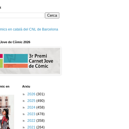
t
mics en català del CNL de Barcelona
 Jove de Còmic 2026
mic en
Arxiu
►
2026
(301)
►
2025
(490)
►
2024
(458)
►
2023
(478)
►
2022
(358)
►
2021
(264)