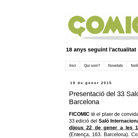
18 anys seguint l'actualitat
Inici
Qui som?
Novetats
Notí
19 de gener 2015
Presentació del 33 Sal
Barcelona
FICOMIC
té el plaer de convid
33 edició del
Saló Internacion
dijous 22 de gener a les 1
(Entença, 163. Barcelona). 