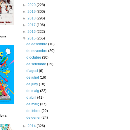
►
2020
(228)
►
2019
(300)
►
2018
(296)
►
2017
(196)
►
2016
(222)
lona
▼
2015
(265)
de desembre
(10)
de novembre
(20)
d’octubre
(30)
de setembre
(19)
d’agost
(6)
de juliol
(16)
de juny
(18)
de maig
(22)
d’abril
(41)
de març
(37)
de febrer
(22)
lona
de gener
(24)
►
2014
(326)