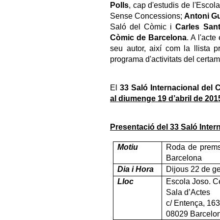
Polls
, cap d'estudis de l'Escol
Sense Concessions;
Antoni Gu
Saló del Còmic i
Carles San
Còmic de Barcelona
. A l'act
seu autor, així com la llista 
programa d'activitats del certa
El
33 Saló Internacional del
al diumenge 19 d’abril de 201
Presentació del 33 Saló Inte
Motiu
Roda de premsa
Barcelona
Dia i Hora
Dijous 22 de g
Lloc
Escola Joso. Ce
Sala d’Actes
c/ Entença, 163
08029 Barcelo