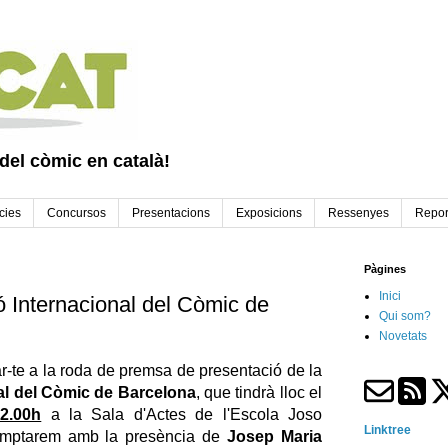
 del còmic en català!
cies
Concursos
Presentacions
Exposicions
Ressenyes
Repor
Pàgines
Inici
ó Internacional del Còmic de
Qui som?
Novetats
ar-te a la roda de premsa de presentació de la
al del Còmic de Barcelona
, que tindrà lloc el
2.00h
a la Sala d'Actes de l'Escola Joso
Linktree
Comptarem amb la presència de
Josep Maria