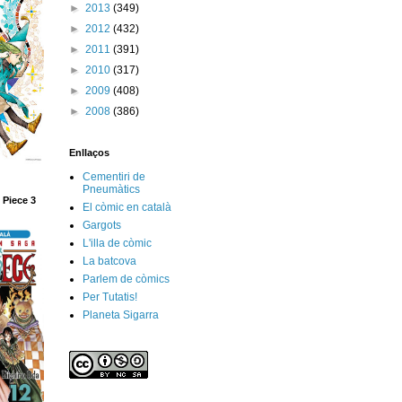
►
2013
(349)
►
2012
(432)
►
2011
(391)
►
2010
(317)
►
2009
(408)
►
2008
(386)
Enllaços
Cementiri de
Pneumàtics
 Piece 3
El còmic en català
Gargots
L'illa de còmic
La batcova
Parlem de còmics
Per Tutatis!
Planeta Sigarra