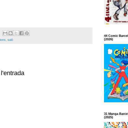
44 Comic Barce
(2026)
ions
,
saló
l'entrada
31 Manga Barce
(2025)