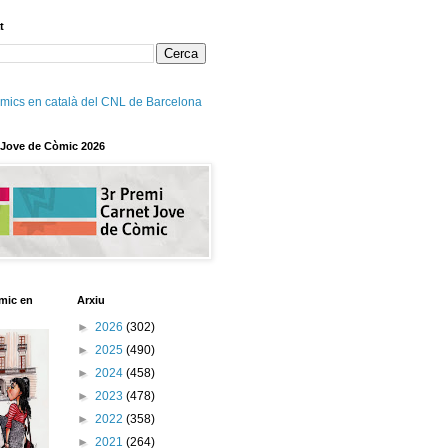
t
mics en català del CNL de Barcelona
 Jove de Còmic 2026
mic en
Arxiu
►
2026
(302)
►
2025
(490)
►
2024
(458)
►
2023
(478)
►
2022
(358)
►
2021
(264)