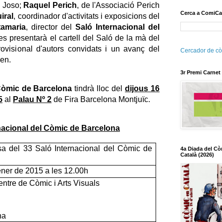
a Joso;
Raquel Perich
, de l'Associació Perich
Cerca a ComiCa
iral
, coordinador d'activitats i exposicions del
tamaria
, director del
Saló Internacional del
e es presentarà el cartell del Saló de la mà del
provisional d'autors convidats i un avanç del
Cercador de cò
men.
3r Premi Carnet
 Còmic de Barcelona
tindrà lloc del
dijous 16
5
al
Palau Nº 2
de Fira Barcelona Montjuïc.
rnacional del Còmic de Barcelona
 del 33 Saló Internacional del Còmic de
4a Diada del Cò
Català (2026)
ener de 2015 a les 12.00h
ntre de Còmic i Arts Visuals
na