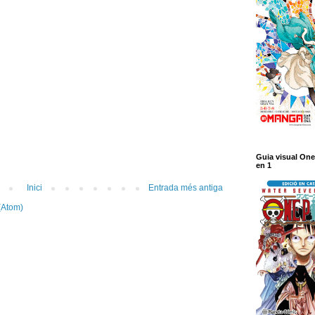
Guia visual One
en 1
Inici
Entrada més antiga
(Atom)