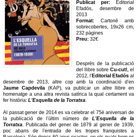
Publicat per:
Editorial
Efadós, desembre de
2013
Format:
Cartoné amb
sobrecobertes, 19x26 cm,
232 pàgines
Preu:
32€
Després de la publicació
del llibre sobre
Cu-cut!,
el
2012, l'
Editorial Efadós
al
desembre de 2013, altre cop amb la coordinació d'en
Jaume Capdevila
(KAP), va publicar un altre llibre en
homenatge a una altra revista satírica la qual certament va
fer història:
L'Esquella de la Torratxa
.
Al passat gener de 2014 es va celebrar el 75è aniversari de
la publicació de l'últim número de
L'Esquella de la
Torratxa
. Publicada del gener de 1879 al gener de 1939,
poc abans de l'entrada de les tropes franquistes a
Barcelona. Són doncs 60 anys exactes, en els quals hom es