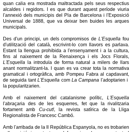
quan calia era mostrada maltractada pels seus respectius
alcaldes i regidors. I es que durant aquest període viuria
l'annexió dels municipis del Pla de Barcelona i l'Exposició
Universal de 1888, que va deixar ben buides les arques
municipals.
Des d'un principi, un dels compromisos de
L'Esquella
fou
d'utilització del català, escrivint-lo com llavors es parlava.
Estant la llengua prohibida a l'ensenyament i a la cultura,
fins al naixement de la Renaixença i els Jocs Florals,
L'Esquella
la introduïa de forma natural a milers de llars
anant normalitzant-la. I quan es va crear tota la normativa
gramatical i ortogràfica, amb Pompeu Fabra al capdavant,
de seguida tant
L'Esquella
com
La Campana
l'adoptarien i
la popularitzarien.
Amb el naixement del catalanisme polític,
L'Esquella
l'abraçaria des de les esquerres, fet que la rivalitzaria
fortament amb
Cu-cut!
, la revista satírica de la Lliga
Regionalista de Francesc Cambó.
Amb l'arribada de la II República Espanyola, no es trobarien