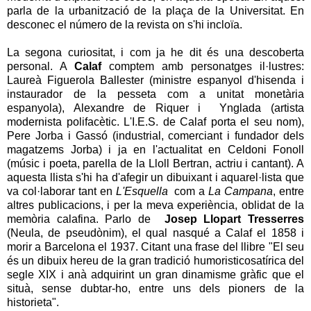
parla de la urbanització de la plaça de la Universitat. En
desconec el número de la revista on s'hi incloïa.
La segona curiositat, i com ja he dit és una descoberta
personal. A
Calaf
comptem amb personatges il·lustres:
Laureà Figuerola Ballester (ministre espanyol d'hisenda i
instaurador de la pesseta com a unitat monetària
espanyola), Alexandre de Riquer i Ynglada (artista
modernista polifacètic. L'I.E.S. de Calaf porta el seu nom),
Pere Jorba i Gassó (industrial, comerciant i fundador dels
magatzems Jorba) i ja en l'actualitat en Celdoni Fonoll
(músic i poeta, parella de la Lloll Bertran, actriu i cantant). A
aquesta llista s'hi ha d'afegir un dibuixant i aquarel·lista que
va col·laborar tant en
L'Esquella
com a
La Campana
, entre
altres publicacions, i per la meva experiència, oblidat de la
memòria calafina. Parlo de
Josep Llopart Tresserres
(Neula, de pseudònim), el qual nasqué a Calaf el 1858 i
morir a Barcelona el 1937. Citant una frase del llibre "El seu
és un dibuix hereu de la gran tradició humoristicosatírica del
segle XIX i anà adquirint un gran dinamisme gràfic que el
situà, sense dubtar-ho, entre uns dels pioners de la
historieta".