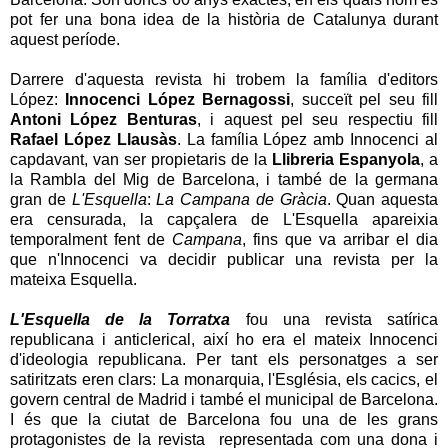
pot fer una bona idea de la història de Catalunya durant
aquest període.
Darrere d'aquesta revista hi trobem la família d'editors
López:
Innocenci López Bernagossi
, succeït pel seu fill
Antoni López Benturas
, i aquest pel seu respectiu fill
Rafael López Llausàs
. La família López amb Innocenci al
capdavant, van ser propietaris de la
Llibreria Espanyola
, a
la Rambla del Mig de Barcelona, i també de la germana
gran de
L'Esquella
:
La Campana de Gràcia
. Quan aquesta
era censurada, la capçalera de L'Esquella apareixia
temporalment fent de
Campana
, fins que va arribar el dia
que n'Innocenci va decidir publicar una revista per la
mateixa Esquella.
L'Esquella de la Torratxa
fou una revista satírica
republicana i anticlerical, així ho era el mateix Innocenci
d'ideologia republicana. Per tant els personatges a ser
satiritzats eren clars: La monarquia, l'Església, els cacics, el
govern central de Madrid i també el municipal de Barcelona.
I és que la ciutat de Barcelona fou una de les grans
protagonistes de la revista representada com una dona i