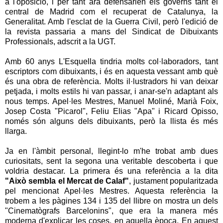
a l'oposició, i per tant ara defensarien els governs tant el
central de Madrid com el recuperat de Catalunya, la
Generalitat. Amb l'esclat de la Guerra Civil, però l'edició de
la revista passaria a mans del Sindicat de Dibuixants
Professionals, adscrit a la UGT.
Amb 60 anys L'Esquella tindria molts col·laboradors, tant
escriptors com dibuixants, i és en aquesta vessant amb què
és una obra de referència. Molts il·lustradors hi van deixar
petjada, i molts estils hi van passar, i anar-se'n adaptant als
nous temps. Apel·les Mestres, Manuel Moliné, Marià Foix,
Josep Costa "Picarol", Feliu Elias "Apa" i Ricard Opisso,
només són alguns dels dibuixants, però la llista és més
llarga.
Ja en l'àmbit personal, llegint-lo m'he trobat amb dues
curiositats, sent la segona una veritable descoberta i que
voldria destacar. La primera és una referència a la dita
"Això sembla el Mercat de Calaf"
, justament popularitzada
pel mencionat Apel·les Mestres. Aquesta referència la
trobem a les pàgines 134 i 135 del llibre on mostra un dels
"Cinematògrafs Barcelonins", que era la manera més
moderna d'explicar les coses, en aquella època. En aquest