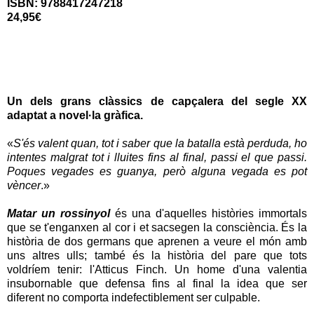
ISBN: 9788417247218
24,95€
Un dels grans clàssics de capçalera del segle XX
adaptat a novel·la gràfica.
«
S'és valent quan, tot i saber que la batalla està perduda, ho
intentes malgrat tot i lluites fins al final, passi el que passi.
Poques vegades es guanya, però alguna vegada es pot
vèncer
.»
Matar un rossinyol
és una d'aquelles històries immortals
que se t'enganxen al cor i et sacsegen la consciència. És la
història de dos germans que aprenen a veure el món amb
uns altres ulls; també és la història del pare que tots
voldríem tenir: l'Atticus Finch. Un home d'una valentia
insubornable que defensa fins al final la idea que ser
diferent no comporta indefectiblement ser culpable.