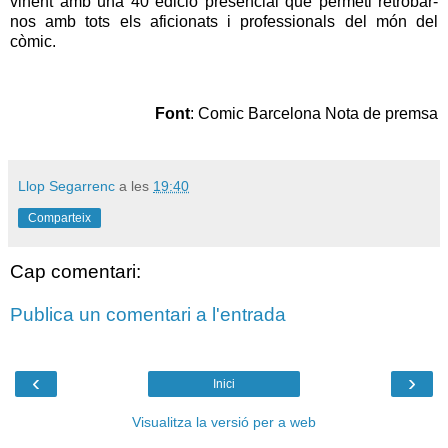
vinent amb una 40 edició presencial que permeti retrobar-
nos amb tots els aficionats i professionals del món del
còmic.
Font
: Comic Barcelona Nota de premsa
Llop Segarrenc
a les
19:40
Comparteix
Cap comentari:
Publica un comentari a l'entrada
‹
›
Inici
Visualitza la versió per a web