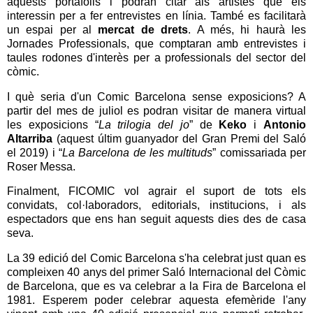
aquests portafolis i podran citar als artistes que els
interessin per a fer entrevistes en línia. També es facilitarà
un espai per al
mercat de drets
. A més, hi haurà les
Jornades Professionals, que comptaran amb entrevistes i
taules rodones d'interès per a professionals del sector del
còmic.
I què seria d'un Comic Barcelona sense exposicions? A
partir del mes de juliol es podran visitar de manera virtual
les exposicions “
La trilogia del jo
” de
Keko
i
Antonio
Altarriba
(aquest últim guanyador del Gran Premi del Saló
el 2019) i “
La Barcelona de les multituds
” comissariada per
Roser Messa.
Finalment, FICOMIC vol agrair el suport de tots els
convidats, col·laboradors, editorials, institucions, i als
espectadors que ens han seguit aquests dies des de casa
seva.
La 39 edició del Comic Barcelona s'ha celebrat just quan es
compleixen 40 anys del primer Saló Internacional del Còmic
de Barcelona, que es va celebrar a la Fira de Barcelona el
1981. Esperem poder celebrar aquesta efemèride l'any