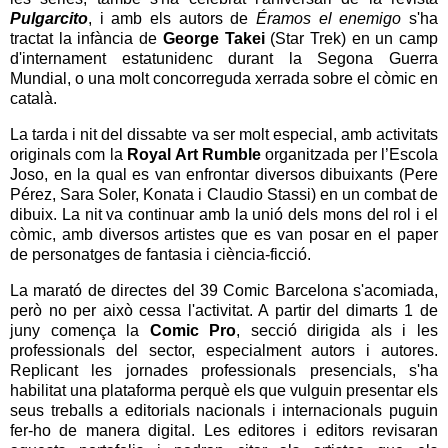
Pulgarcito
, i amb els autors de
Éramos el enemigo
s'ha
tractat la infància de
George Takei
(Star Trek) en un camp
d'internament estatunidenc durant la Segona Guerra
Mundial, o una molt concorreguda xerrada sobre el còmic en
català.
La tarda i nit del dissabte va ser molt especial, amb activitats
originals com la
Royal Art Rumble
organitzada per l’Escola
Joso, en la qual es van enfrontar diversos dibuixants (Pere
Pérez, Sara Soler, Konata i Claudio Stassi) en un combat de
dibuix. La nit va continuar amb la unió dels mons del rol i el
còmic, amb diversos artistes que es van posar en el paper
de personatges de fantasia i ciència-ficció.
La marató de directes del 39 Comic Barcelona s'acomiada,
però no per això cessa l'activitat. A partir del dimarts 1 de
juny comença la
Comic Pro
, secció dirigida als i les
professionals del sector, especialment autors i autores.
Replicant les jornades professionals presencials, s'ha
habilitat una plataforma perquè els que vulguin presentar els
seus treballs a editorials nacionals i internacionals puguin
fer-ho de manera digital. Les editores i editors revisaran