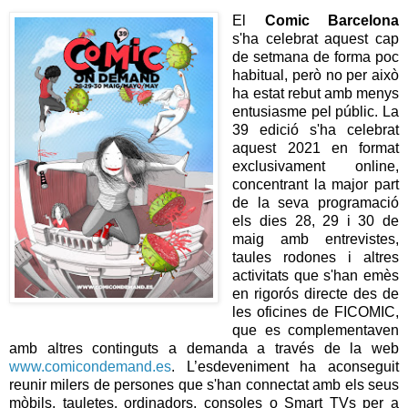
El
Comic Barcelona
s'ha celebrat aquest cap
de setmana de forma poc
habitual, però no per això
ha estat rebut amb menys
entusiasme pel públic. La
39 edició s'ha celebrat
aquest 2021 en format
exclusivament online,
concentrant la major part
de la seva programació
els dies 28, 29 i 30 de
maig amb entrevistes,
taules rodones i altres
activitats que s'han emès
en rigorós directe des de
les oficines de FICOMIC,
que es complementaven
amb altres continguts a demanda a través de la web
www.comicondemand.es
. L’esdeveniment ha aconseguit
reunir milers de persones que s'han connectat amb els seus
mòbils, tauletes, ordinadors, consoles o Smart TVs per a