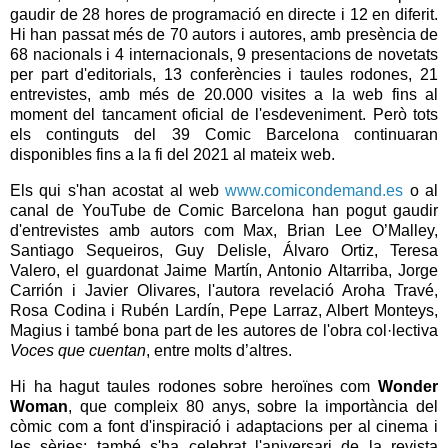
gaudir de 28 hores de programació en directe i 12 en diferit.
Hi han passat més de 70 autors i autores, amb presència de
68 nacionals i 4 internacionals, 9 presentacions de novetats
per part d'editorials, 13 conferències i taules rodones, 21
entrevistes, amb més de 20.000 visites a la web fins al
moment del tancament oficial de l'esdeveniment. Però tots
els continguts del 39 Comic Barcelona continuaran
disponibles fins a la fi del 2021 al mateix web.
Els qui s'han acostat al web
www.comicondemand.es
o al
canal de YouTube de Comic Barcelona han pogut gaudir
d'entrevistes amb autors com Max, Brian Lee O’Malley,
Santiago Sequeiros, Guy Delisle, Álvaro Ortiz, Teresa
Valero, el guardonat Jaime Martín, Antonio Altarriba, Jorge
Carrión i Javier Olivares, l'autora revelació Aroha Travé,
Rosa Codina i Rubén Lardín, Pepe Larraz, Albert Monteys,
Magius i també bona part de les autores de l'obra col·lectiva
Voces que cuentan
, entre molts d’altres.
Hi ha hagut taules rodones sobre heroïnes com
Wonder
Woman
, que compleix 80 anys, sobre la importància del
còmic com a font d'inspiració i adaptacions per al cinema i
les sèries; també s'ha celebrat l'aniversari de la revista