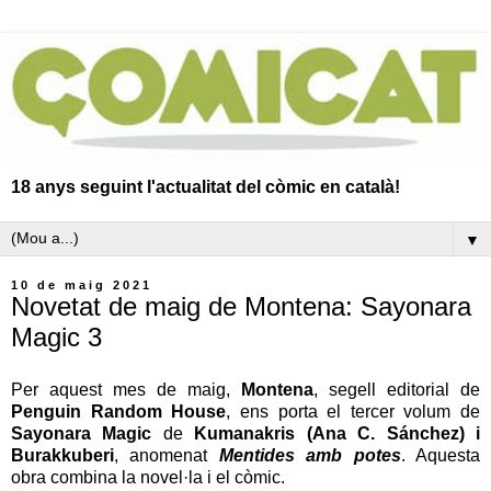
18 anys seguint l'actualitat del còmic en català!
▼
10 de maig 2021
Novetat de maig de Montena: Sayonara
Magic 3
Per aquest mes de maig,
Montena
, segell editorial de
Penguin Random House
, ens porta el tercer volum de
Sayonara Magic
de
Kumanakris (
Ana C. Sánchez
) i
Burakkuberi
, anomenat
Mentides amb potes
. Aquesta
obra combina la novel·la i el còmic.