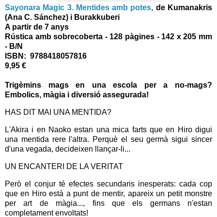
Sayonara Magic 3. Mentides amb potes
,
de Kumanakris
(Ana C. Sánchez) i Burakkuberi
A partir de 7 an
ys
Rústica amb sobrecoberta - 128
pàg
ines - 142 x 205 mm
- B/N
ISBN
:
9788418057816
9,95 €
Trigèmins mags en una escola per a no-mags?
Embolics, màgia i diversió assegurada!
HAS DIT MAI UNA MENTIDA?
L'Akira i en Naoko estan una mica farts que en Hiro digui
una mentida rere l'altra. Perquè el seu germà sigui sincer
d'una vegada, decideixen llançar-li...
UN ENCANTERI DE LA VERITAT
Però el conjur té efectes secundaris inesperats: cada cop
que en Hiro està a punt de mentir, apareix un petit monstre
per art de màgia..., fins que els germans n'estan
completament envoltats!