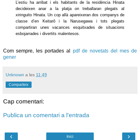
L’estiu ha arribat i els habitants de la residència Hinata
decideixen anar a la platja on treballaran plegats al
xiringuito Hinata. Un cop allà apareixeran dos companys de
classe d’en Keitarô i la Narusegawa i tots plegats
compartiran unes vacances esquitxades de situacions
esbojarrades i divertits malentesos.
Com sempre, les portades al
pdf de novetats del mes de
gener
Unknown
a les
11:49
Comparteix
Cap comentari:
Publica un comentari a l'entrada
‹
›
Inici