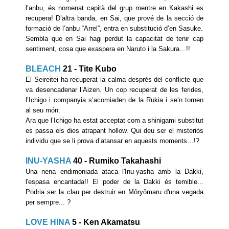
l’anbu, és nomenat capità del grup mentre en Kakashi es
recupera! D’altra banda, en Sai, que prové de la secció de
formació de l’anbu “Arrel”, entra en substitució d’en Sasuke.
Sembla que en Sai hagi perdut la capacitat de tenir cap
sentiment, cosa que exaspera en Naruto i la Sakura…!!
BLEACH
21 - Tite Kubo
El Seireitei ha recuperat la calma després del conflicte que
va desencadenar l’Aizen. Un cop recuperat de les ferides,
l’Ichigo i companyia s’acomiaden de la Rukia i se’n tornen
al seu món.
Ara que l’Ichigo ha estat acceptat com a shinigami substitut
es passa els dies atrapant hollow. Qui deu ser el misteriós
individu que se li prova d’atansar en aquests moments…!?
INU-YASHA
40 - Rumiko Takahashi
Una nena endimoniada ataca l'Inu-yasha amb la Dakki,
l'espasa encantada!! El poder de la Dakki és temible...
Podria ser la clau per destruir en Môryômaru d'una vegada
per sempre... ?
LOVE HINA
5 - Ken Akamatsu