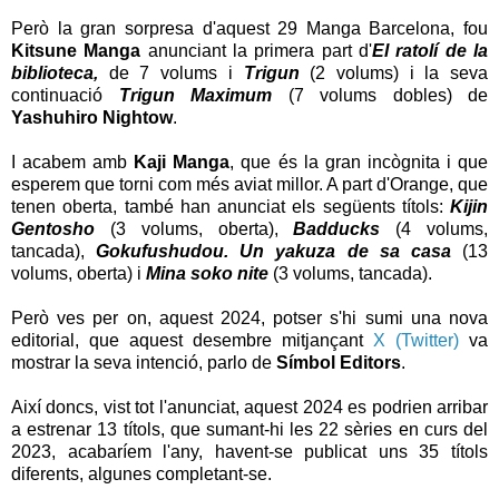
Però la gran sorpresa d'aquest 29 Manga Barcelona, fou
Kitsune Manga
anunciant la primera part d'
El ratolí de la
biblioteca,
de 7 volums i
Trigun
(2 volums) i la seva
continuació
Trigun Maximum
(7 volums dobles) de
Yashuhiro Nightow
.
I acabem amb
Kaji Manga
, que és la gran incògnita i que
esperem que torni com més aviat millor. A part d'Orange, que
tenen oberta, també han anunciat els següents títols:
Kijin
Gentosho
(3 volums, oberta),
Badducks
(4 volums,
tancada),
Gokufushudou. Un yakuza de sa casa
(13
volums, oberta) i
Mina soko nite
(3 volums, tancada).
Però ves per on, aquest 2024, potser s'hi sumi una nova
editorial, que aquest desembre mitjançant
X (Twitter)
va
mostrar la seva intenció, parlo de
Símbol Editors
.
Així doncs, vist tot l'anunciat, aquest 2024 es podrien arribar
a estrenar 13 títols, que sumant-hi les 22 sèries en curs del
2023, acabaríem l'any, havent-se publicat uns 35 títols
diferents, algunes completant-se.