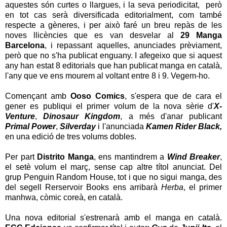
aquestes són curtes o llargues, i la seva periodicitat, però
en tot cas serà diversificada editorialment, com també
respecte a gèneres, i per això faré un breu repàs de les
noves llicències que es van desvelar al
29 Manga
Barcelona
, i repassant aquelles, anunciades prèviament,
però que no s'ha publicat enguany. I afegeixo que si aquest
any han estat 8 editorials que han publicat manga en català,
l'any que ve ens mourem al voltant entre 8 i 9. Vegem-ho.
Començant amb
Ooso Comics
, s'espera que de cara el
gener es publiqui el primer volum de la nova sèrie d'
X-
Venture
,
Dinosaur Kingdom
, a més d'anar publicant
Primal Power
,
Silverday
i l'anunciada
Kamen Rider Black,
en una edició de tres volums dobles.
Per part
Distrito Manga
, ens mantindrem a
Wind Breaker
,
el setè volum el març, sense cap altre títol anunciat. Del
grup Penguin Random House, tot i que no sigui manga, des
del segell Rerservoir Books ens arribarà
Herba
, el
primer
manhwa, còmic coreà, en català.
Una nova editorial s'estrenarà amb el manga en català.