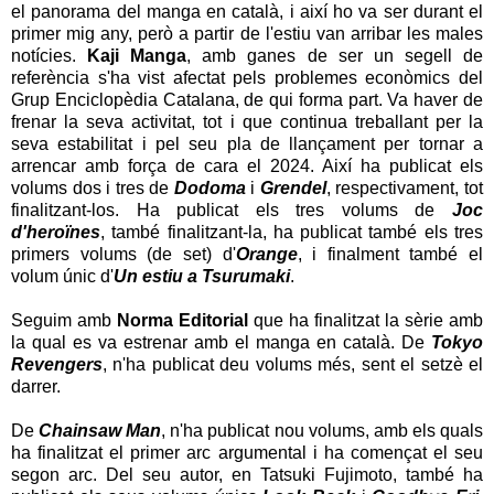
el panorama del manga en català, i així ho va ser durant el
primer mig any, però a partir de l'estiu van arribar les males
notícies.
Kaji Manga
, amb ganes de ser un segell de
referència s'ha vist afectat pels problemes econòmics del
Grup Enciclopèdia Catalana, de qui forma part. Va haver de
frenar la seva activitat, tot i que continua treballant per la
seva estabilitat i pel seu pla de llançament per tornar a
arrencar amb força de cara el 2024. Així ha publicat els
volums dos i tres de
Dodoma
i
Grendel
, respectivament, tot
finalitzant-los. Ha publicat els tres volums de
Joc
d'heroïnes
, també finalitzant-la, ha publicat també els tres
primers volums (de set) d'
Orange
, i finalment també el
volum únic d'
Un estiu a Tsurumaki
.
Seguim amb
Norma Editorial
que ha finalitzat la sèrie amb
la qual es va estrenar amb el manga en català. De
Tokyo
Revengers
, n'ha publicat deu volums més, sent el setzè el
darrer.
De
Chainsaw Man
, n'ha publicat nou volums, amb els quals
ha finalitzat el primer arc argumental i ha començat el seu
segon arc. Del seu autor, en Tatsuki Fujimoto, també ha