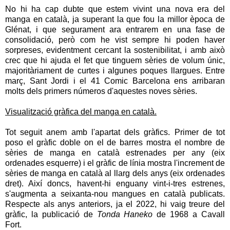
No hi ha cap dubte que estem vivint una nova era del
manga en català, ja superant la que fou la millor època de
Glénat, i que segurament ara entrarem en una fase de
consolidació, però com he vist sempre hi poden haver
sorpreses, evidentment cercant la sostenibilitat, i amb això
crec que hi ajuda el fet que tinguem sèries de volum únic,
majoritàriament de curtes i algunes poques llargues. Entre
març, Sant Jordi i el 41 Comic Barcelona ens arribaran
molts dels primers números d'aquestes noves sèries.
Visualització gràfica del manga en català.
Tot seguit anem amb l'apartat dels gràfics. Primer de tot
poso el gràfic doble on el de barres mostra el nombre de
sèries de manga en català estrenades per any (eix
ordenades esquerre) i el gràfic de línia mostra l'increment de
sèries de manga en català al llarg dels anys (eix ordenades
dret). Així doncs, havent-hi enguany vint-i-tres estrenes,
s'augmenta a seixanta-nou mangues en català publicats.
Respecte als anys anteriors, ja el 2022, hi vaig treure del
gràfic, la publicació de
Tonda Haneko
de 1968 a Cavall
Fort.