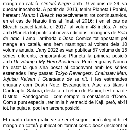
manga en català;
Cinturó Negre
amb 19 volums de 29, va
quedar inacabada. A partir del 2013, tenim Planeta i Panini,
heretant
Naruto
i
Bleach
respectivament, tot continuant-los,
en el cas de Naruto fins al final, el 2016; i en el cas de
Bleach cancel·lant-la el 2017, al volum 48 inclòs. A més
amb Planeta tot publicant noves edicions i mangues de
Bola
de drac
, i amb l'arribada d'Ooso Comics tot apostant pel
manga en català, ens hem mantingut al voltant dels 10
volums anuals. L'any 2022 es van publicar 57 volums de 16
sèries diferents, emportant-se Planeta la primera posició
amb
Dr. Slump
i
My Hero Academia
. Però enguany Norma
ha estat la que s'ha posat al capdavant amb les sèries
estrenades l'any passat:
Tokyo Revengers, Chainsaw Man,
Jujutsu Kaisen i Guardians de la nit
, i les estrenades
enguany com Death Note, Eveangelion, Atac als titans i
Cardcaptor Sakura, destacar el retorn de Panini, l'estrena de
Distrito i Fandogamia i com sempre la constància d'Ooso.
Com a punt especial, tenim la hivernació de Kaji, però, així i
tot, ha pujat al podi en tercera posició.
El quart i darrer gràfic ve a ser el segon, però afegint-hi el
manga en català publicat en format
comic book
(incloent-hi