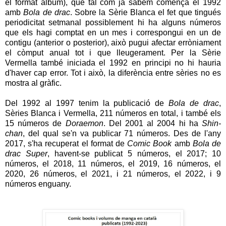
el format àlbum), que tal com ja sabem comença el 1992
amb
Bola de drac
. Sobre la Sèrie Blanca el fet que tingués
periodicitat setmanal possiblement hi ha alguns números
que els hagi comptat en un mes i correspongui en un de
contigu (anterior o posterior), això pugui afectar erròniament
el còmput anual tot i que lleugerament. Per la Sèrie
Vermella també iniciada el 1992 en principi no hi hauria
d'haver cap error. Tot i això, la diferència entre sèries no es
mostra al gràfic.
Del 1992 al 1997 tenim la publicació de
Bola de drac
,
Sèries Blanca i Vermella, 211 números en total, i també els
15 números de
Doraemon
. Del 2001 al 2004 hi ha
Shin-
chan
, del qual se'n va publicar 71 números. Des de l'any
2017, s'ha recuperat el format de
Comic Book
amb
Bola de
drac Super
, havent-se publicat 5 números, el 2017; 10
números, el 2018, 11 números, el 2019, 16 números, el
2020, 26 números, el 2021, i 21 números, el 2022, i 9
números enguany.