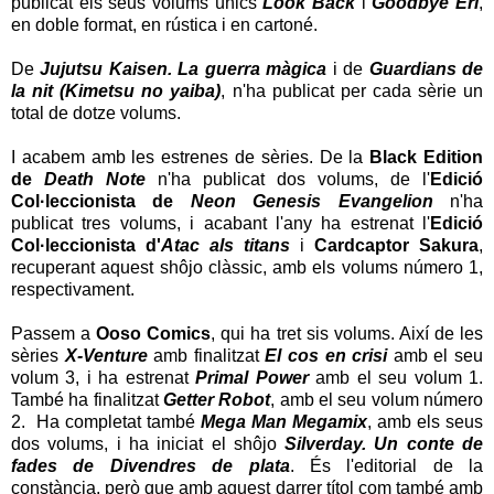
publicat els seus volums únics
Look Back
i
Goodbye Eri
,
en doble format, en rústica i en cartoné.
De
Jujutsu Kaisen. La guerra màgica
i de
Guardians de
la nit (Kimetsu no yaiba)
, n'ha publicat per cada sèrie un
total de dotze volums.
I acabem amb les estrenes de sèries. De la
Black Edition
de
Death Note
n'ha publicat dos volums, de l'
Edició
Col·leccionista de
Neon Genesis Evangelion
n'ha
publicat tres volums, i acabant l'any ha estrenat l'
Edició
Col·leccionista d'
Atac als titans
i
Cardcaptor Sakura
,
recuperant aquest shôjo clàssic, amb els volums número 1,
respectivament.
Passem a
Ooso Comics
, qui ha tret sis volums. Així de les
sèries
X-Venture
amb finalitzat
El cos en crisi
amb el seu
volum 3, i ha estrenat
Primal Power
amb el seu volum 1.
També ha finalitzat
Getter Robot
, amb el seu volum número
2. Ha completat també
Mega Man Megamix
, amb els seus
dos volums, i ha iniciat el shôjo
Silverday. Un conte de
fades de Divendres de plata
. És l'editorial de la
constància, però que amb aquest darrer títol com també amb