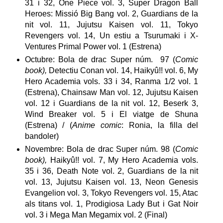
31 i 32, One Piece vol. 3, Super Dragon Ball
Heroes: Missió Big Bang vol. 2, Guardians de la
nit vol. 11, Jujutsu Kaisen vol. 11, Tokyo
Revengers vol. 14, Un estiu a Tsurumaki i X-
Ventures Primal Power vol. 1 (Estrena)
Octubre: Bola de drac Super núm. 97 (
Comic
book),
Detectiu Conan vol. 14, Haikyû!! vol. 6, My
Hero Academia vols. 33 i 34, Ranma 1/2 vol. 1
(Estrena), Chainsaw Man vol. 12, Jujutsu Kaisen
vol. 12 i Guardians de la nit vol. 12, Beserk 3,
Wind Breaker vol. 5 i El viatge de Shuna
(Estrena) / (
Anime comic
: Ronia, la filla del
bandoler)
Novembre: Bola de drac Super núm. 98 (
Comic
book),
Haikyû!! vol. 7, My Hero Academia vols.
35 i 36, Death Note vol. 2, Guardians de la nit
vol. 13, Jujutsu Kaisen vol. 13, Neon Genesis
Evangelion vol. 3, Tokyo Revengers vol. 15, Atac
als titans vol. 1, Prodigiosa Lady But i Gat Noir
vol. 3 i Mega Man Megamix vol. 2 (Final)