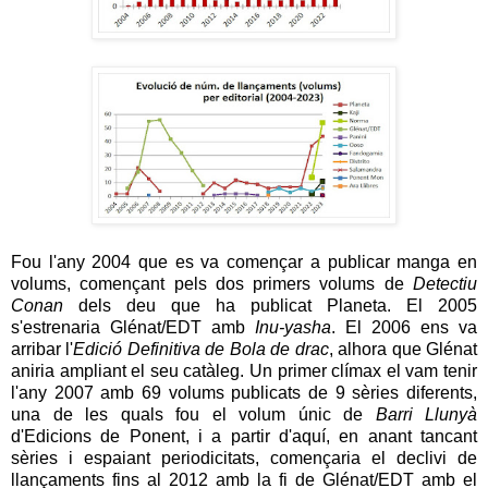
Fou l'any 2004 que es va començar a publicar manga en
volums, començant pels dos primers volums de
Detectiu
Conan
dels deu que ha publicat Planeta. El 2005
s'estrenaria Glénat/EDT amb
Inu-yasha
. El 2006 ens va
arribar l'
Edició Definitiva de Bola de drac
, alhora que Glénat
aniria ampliant el seu catàleg. Un primer clímax el vam tenir
l'any 2007 amb 69 volums publicats de 9 sèries diferents,
una de les quals fou el volum únic de
Barri Llunyà
d'Edicions de Ponent, i a partir d'aquí, en anant tancant
sèries i espaiant periodicitats, començaria el declivi de
llançaments fins al 2012 amb la fi de Glénat/EDT amb el