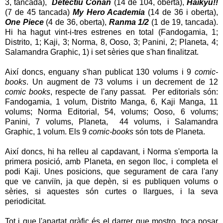
3, tancada),
Detectiu Conan
(14 de 104, oberta),
Haikyû!!
(7 de 45 tancada)
My Hero Academia
(14 de 36 i oberta),
One Piece
(4 de 36, oberta),
Ranma 1/2
(1 de 19, tancada).
Hi ha hagut vint-i-tres estrenes en total (Fandogamia, 1;
Distrito, 1; Kaji, 3; Norma, 8, Ooso, 3; Panini, 2; Planeta, 4;
Salamandra Graphic, 1) i set sèries que s'han finalitzat.
Així doncs, enguany s'han publicat 130 volums i 9
comic-
books
. Un augment de 73 volums i un decrement de 12
comic books
, respecte de l'any passat. Per editorials són:
Fandogamia, 1 volum, Distrito Manga, 6, Kaji Manga, 11
volums; Norma Editorial, 54, volums; Ooso, 6 volums;
Panini, 7 volums, Planeta, 44 volums, i Salamandra
Graphic, 1 volum. Els 9
comic-books
són tots de Planeta.
Així doncs, hi ha relleu al capdavant, i Norma s'emporta la
primera posició, amb Planeta, en segon lloc, i completa el
podi Kaji. Unes posicions, que segurament de cara l'any
que ve canviïn, ja que depèn, si es publiquen volums o
sèries, si aquestes són curtes o llargues, i la seva
periodicitat.
Tot i que l'apartat gràfic és el darrer que mostro, toca posar