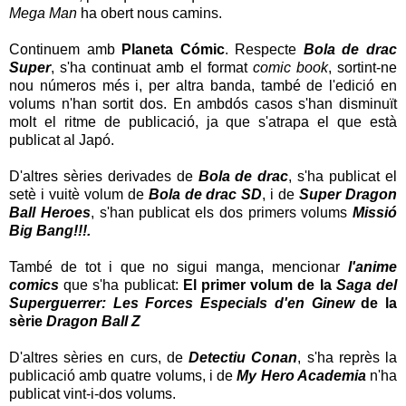
Mega Man
ha obert nous camins.
Continuem amb
Planeta Cómic
. Respecte
Bola de drac
Super
, s'ha continuat amb el format
comic book
, sortint-ne
nou números més i, per altra banda, també de l'edició en
volums n'han sortit dos. En ambdós casos s'han disminuït
molt el ritme de publicació, ja que s'atrapa el que està
publicat al Japó.
D'altres sèries derivades de
Bola de drac
, s'ha publicat el
setè i vuitè volum de
Bola de drac SD
, i de
Super Dragon
Ball Heroes
, s'han publicat els dos primers volums
Missió
Big Bang!!!.
També de tot i que no sigui manga, mencionar
l'anime
comics
que s'ha publicat:
El primer volum de la
Saga del
Superguerrer: Les Forces Especials d'en Ginew
de la
sèrie
Dragon Ball Z
D'altres sèries en curs, de
Detectiu Conan
, s'ha reprès la
publicació amb quatre volums, i de
My Hero Academia
n'ha
publicat vint-i-dos volums.