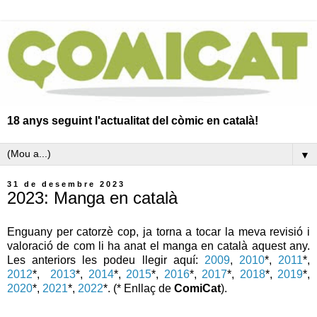
18 anys seguint l'actualitat del còmic en català!
▼
31 de desembre 2023
2023: Manga en català
Enguany per catorzè cop, ja torna a tocar la meva revisió i
valoració de com li ha anat el manga en català aquest any.
Les anteriors les podeu llegir aquí:
2009
,
2010
*,
2011
*,
2012
*,
2013
*,
2014
*,
2015
*,
2016
*,
2017
*,
2018
*,
2019
*,
2020
*,
2021
*,
2022
*. (* Enllaç de
ComiCat
).