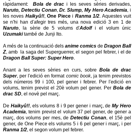
ràpidament:
Bola de drac
i les seves sèries derivades,
Naruto, Detectiu Conan
,
Dr. Slump, My Hero Academia
, i
les noves
Haikyû!!
,
One Piece
i
Ranma 1/2
. Aquestes vuit
se n'hi han d'afegir tres més, una nova edició 3 en 1 de
Naruto
, la sèrie de 5 volums d'
Adolf
i el volum únic
Uzumaki
també de Junji Ito.
A més de la continuació dels
anime comics
de
Dragon Ball
Z
, amb la saga del Superguerrer, el segon pel febrer, i el de
Dragon Ball Super: Super Hero
.
Anant a les seves sèries en curs, sobre
Bola de drac
Super
, per l'edició en format
comic book
, ja tenim previstos
dels números 99 i 100, pel gener i febrer. Per l'edició en
volums, tenim previst el 20è volum pel gener. Per
Bola de
drac SD
, el novè pel març.
De
Haikyû!!
, els volums 8 i 9 per gener i març, de
My Hero
Academia
, tenim previst el volum 37 pel gener, de gener a
març, dos volums per mes, de
Detectiu Conan
, el 15è pel
gener, de One Piece els volums 5 i 6 pel gener i març, i per
Ranma 1/2
, el segon volum pel febrer.