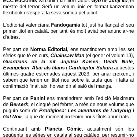
ECC Edciones
va confirmar títol i autor:
Gyo
de
Junji Ito
, el
mestre del terror.
Serà un volum únic en format kanzenban
flexibook i s'espera la seva sortida pel juliol
L'editorial valenciana
Fandogamia
tot just ha llançat el seu
primer títol en català, per tant, és molt aviat per anunciar-ne
d'altres.
Per part de
Norma Editorial
, ens mantindrem amb les set
sèries que té en curs,
Chainsaw Man
(el gener el volum 13),
Guardians de la nit
,
Jujutsu Kaisen
,
Death Note
,
Evangelion
,
Atac als titans
i
Cardcaptor Sakura
aquestes
últimes quatre estrenades aquest 2023, per anar creixent, i
sabem que
tenen un títol nou sobre la taula que li falta al
confirmació final, així ho van dir al saló del manga.
Per part de
Panini
ens mantindrem amb l'edició Maximum
de
Berserk
, el cinquè pel febrer, a més de nous volums que
puguin sortir de
Prodigiosa: Les aventures de Ladybug i
Gat Noir
, ja que de moment no tenim nous títols anunciats.
Continuant amb
Planeta Cómic
, actualment són les
següents les sèries en català al seu catàleg, per resumir-ho