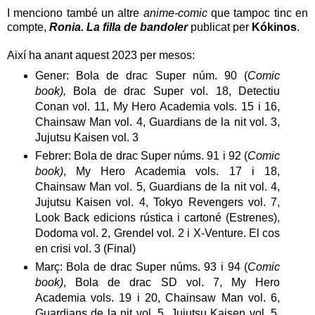
I menciono també un altre
anime-comic
que tampoc tinc en
compte,
Ronia. La filla de bandoler
publicat per
Kókinos
.
Així ha anant aquest 2023 per mesos:
Gener: Bola de drac Super núm. 90 (
Comic
book),
Bola de drac Super vol. 18, Detectiu
Conan vol. 11, My Hero Academia vols. 15 i 16,
Chainsaw Man vol. 4, Guardians de la nit vol. 3,
Jujutsu Kaisen vol. 3
Febrer: Bola de drac Super núms. 91 i 92 (
Comic
book)
, My Hero Academia vols. 17 i 18,
Chainsaw Man vol. 5, Guardians de la nit vol. 4,
Jujutsu Kaisen vol. 4, Tokyo Revengers vol. 7,
Look Back edicions rústica i cartoné (Estrenes),
Dodoma vol. 2, Grendel vol. 2 i X-Venture. El cos
en crisi vol. 3 (Final)
Març: Bola de drac Super núms. 93 i 94 (
Comic
book)
, Bola de drac SD vol. 7, My Hero
Academia vols. 19 i 20, Chainsaw Man vol. 6,
Guardians de la nit vol. 5, Jujutsu Kaisen vol. 5,