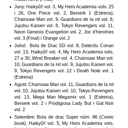
Juny: Haikyû!! vol. 3, My Hero Academia vols. 25
i 26, One Piece vol. 2, Berserk 1 (Estrena),
Chainsaw Man vol. 9, Guardians de la nit vol. 8,
Jujutsu Kaisen vol. 8, Tokyo Revengers vol. 11,
Neon Genesis Evangelion vol. 2, Joc d'heroïnes
vol. 3 (Final) i Orange vol. 2
Juliol: Bola de Drac SD vol. 8, Detectiu Conan
vol. 13, Haikyû!! vol. 4, My Hero Academia vols.
27 a 30, Wind Breaker vol. 4, Chainsaw Man vol.
10, Guardians de la nit vol. 9, Jujutsu Kaisen vol.
9, Tokyo Revengers vol. 12 i Death Note vol. 1
(Estrena)
Agost: Chainsaw Man vol. 11, Guardians de la nit
vol. 10, Jujutsu Kaisen vol. 10, Tokyo Revengers
vol. 13, Mega Man Megamix vol. 1 (Estrena),
Berserk vol. 2 i Prodigiosa Lady But i Gat Noir
vol. 2
Setembre: Bola de drac Super núm. 96 (
Comic
book),
Haikyû!! vol. 5, My Hero Academia vols.