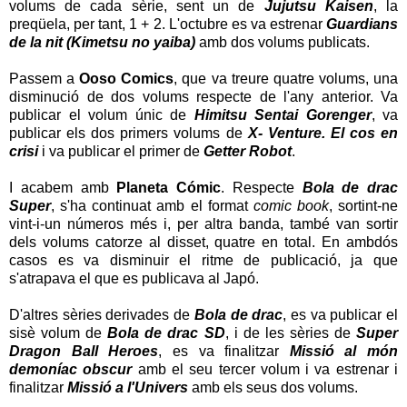
volums de cada sèrie, sent un de
Jujutsu Kaisen
, la
preqüela, per tant, 1 + 2. L'octubre es va estrenar
Guardians
de la nit (Kimetsu no yaiba)
amb dos volums publicats.
Passem a
Ooso Comics
, que va treure quatre volums, una
disminució de dos volums respecte de l'any anterior. Va
publicar el volum únic de
Himitsu Sentai Gorenger
, va
publicar els dos primers volums de
X- Venture. El cos en
crisi
i va publicar el primer de
Getter Robot
.
I acabem amb
Planeta Cómic
. Respecte
Bola de drac
Super
, s'ha continuat amb el format
comic book
, sortint-ne
vint-i-un números més i, per altra banda, també van sortir
dels volums catorze al disset, quatre en total. En ambdós
casos es va disminuir el ritme de publicació, ja que
s'atrapava el que es publicava al Japó.
D'altres sèries derivades de
Bola de drac
, es va publicar el
sisè volum de
Bola de drac SD
, i de les sèries de
Super
Dragon Ball Heroes
, es va finalitzar
Missió al món
demoníac obscur
amb el seu tercer volum i va estrenar i
finalitzar
Missió a l'Univers
amb els seus dos volums.