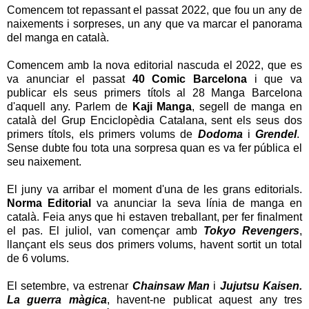
Comencem tot repassant el passat 2022, que fou un any de
naixements i sorpreses, un any que va marcar el panorama
del manga en català.
Comencem amb la nova editorial nascuda el 2022, que es
va anunciar el passat
40 Comic Barcelona
i que va
publicar els seus primers títols al 28 Manga Barcelona
d'aquell any. Parlem de
Kaji Manga
, segell de manga en
català del Grup Enciclopèdia Catalana, sent els seus dos
primers títols, els primers volums de
Dodoma
i
Grendel
.
Sense dubte fou tota una sorpresa quan es va fer pública el
seu naixement.
El juny va arribar el moment d'una de les grans editorials.
Norma Editorial
va anunciar la seva línia de manga en
català. Feia anys que hi estaven treballant, per fer finalment
el pas. El juliol, van començar amb
Tokyo Revengers
,
llançant els seus dos primers volums, havent sortit un total
de 6 volums.
El setembre, va estrenar
Chainsaw Man
i
Jujutsu Kaisen.
La guerra màgica
, havent-ne publicat aquest any tres