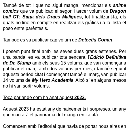
També de tot i que no sigui manga, mencionar els
anime
comics
que va publicar:
el segon i tercer volum de
Dragon
ball GT: Saga dels Dracs Malignes
, tot finalitzant-la, els
quals no tinc en compte en realitzar els gràfics i a la llista el
poso entre parèntesis.
Tampoc es va publicar cap volum de
Detectiu Conan
.
I posem punt final amb les seves dues grans estrenes. Per
una banda, es va publicar tota sencera, l'
Edició Definitiva
de Dr. Slump
amb els seus 15 volums, que van començar a
publicar el març, amb dos volums per mes, i també seguint
aquesta periodicitat i començant també el març, van publicar
14 volums de
My Hero Academia
. Això sí en alguns mesos
no hi van sortir volums.
Toca parlar de com ha anat aquest
2023
.
Aquest 2023 ha estat any de naixements i sorpreses, un any
que marcarà el panorama del manga en català.
Comencem amb l'editorial que havia de portar nous aires en