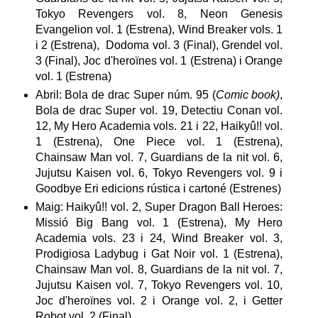
Tokyo Revengers vol. 8, Neon Genesis
Evangelion vol. 1 (Estrena), Wind Breaker vols. 1
i 2 (Estrena), Dodoma vol. 3 (Final), Grendel vol.
3 (Final), Joc d'heroïnes vol. 1 (Estrena) i Orange
vol. 1 (Estrena)
Abril: Bola de drac Super núm. 95 (
Comic book)
,
Bola de drac Super vol. 19, Detectiu Conan vol.
12, My Hero Academia vols. 21 i 22, Haikyû!! vol.
1 (Estrena), One Piece vol. 1 (Estrena),
Chainsaw Man vol. 7, Guardians de la nit vol. 6,
Jujutsu Kaisen vol. 6, Tokyo Revengers vol. 9 i
Goodbye Eri edicions rústica i cartoné (Estrenes)
Maig: Haikyû!! vol. 2, Super Dragon Ball Heroes:
Missió Big Bang vol. 1 (Estrena), My Hero
Academia vols. 23 i 24, Wind Breaker vol. 3,
Prodigiosa Ladybug i Gat Noir vol. 1 (Estrena),
Chainsaw Man vol. 8, Guardians de la nit vol. 7,
Jujutsu Kaisen vol. 7, Tokyo Revengers vol. 10,
Joc d'heroïnes vol. 2 i Orange vol. 2, i Getter
Robot vol. 2 (Final)