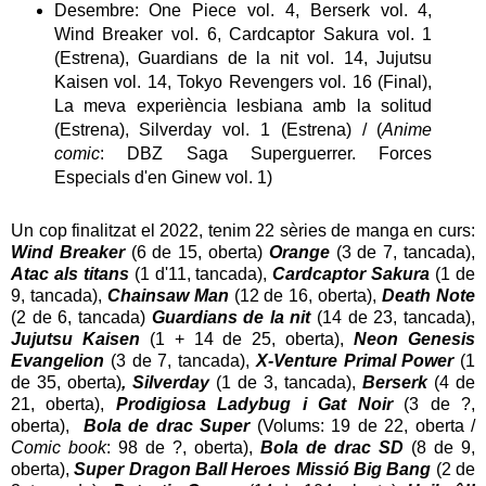
Desembre: One Piece vol. 4, Berserk vol. 4,
Wind Breaker vol. 6, Cardcaptor Sakura vol. 1
(Estrena), Guardians de la nit vol. 14, Jujutsu
Kaisen vol. 14, Tokyo Revengers vol. 16 (Final),
La meva experiència lesbiana amb la solitud
(Estrena), Silverday vol. 1 (Estrena) / (
Anime
comic
: DBZ Saga Superguerrer. Forces
Especials d'en Ginew vol. 1)
Un cop finalitzat el 2022, tenim 22 sèries de manga en curs:
Wind Breaker
(6 de 15, oberta)
Orange
(3 de 7, tancada),
Atac als titans
(1 d'11, tancada),
Cardcaptor Sakura
(1 de
9, tancada),
Chainsaw Man
(12 de 16, oberta),
Death Note
(2 de 6, tancada)
Guardians de la nit
(14 de 23, tancada),
Jujutsu Kaisen
(1 + 14 de 25, oberta),
Neon Genesis
Evangelion
(3 de 7, tancada),
X-Venture Primal Power
(1
de 35, oberta)
, Silverday
(1 de 3, tancada),
Berserk
(4 de
21, oberta),
Prodigiosa Ladybug i Gat Noir
(3 de ?,
oberta),
Bola de drac Super
(Volums: 19 de 22, oberta /
Comic book
: 98 de ?, oberta),
Bola de drac SD
(8 de 9,
oberta),
Super Dragon Ball Heroes Missió Big Bang
(2 de