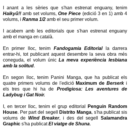
I anant a les sèries que s'han estrenat enguany, tenim
Haikyû!!
amb set volums,
One Piece
(edició 3 en 1) amb 4
volums, i
Ranma 1/2
amb el seu primer volum.
I acabem amb les editorials que s'han estrenat enguany
amb el manga en català.
En primer lloc, tenim
Fandogamia Editorial
la darrera
entrar-hi, tot publicant aquest desembre la seva obra més
coneguda, el volum únic
La meva experiència lesbiana
amb la solitud
.
En segon lloc, tenim Panini Manga, que ha publicat els
quatre primers volums de l'edició
Maximum de
Berserk
i
els tres que hi ha de
Prodigiosa: Les aventures de
Ladybug i Gat Noir.
I, en tercer lloc, tenim el grup editorial
Penguin Random
House
. Per part del segell
Distrito Manga
, s'ha publicat sis
volums de
Wind Breaker
, i des del segell
Salamandra
Graphic
s'ha publicat
El viatge de Shuna
.