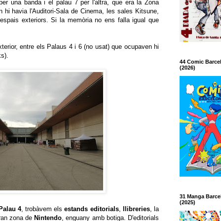
5 per una banda i el palau 7 per l'altra, que era la Zona
on hi havia l'Auditori-Sala de Cinema, les sales Kitsune,
pais exteriors. Si la memòria no ens falla igual que
terior, entre els Palaus 4 i 6 (no usat) que ocupaven hi
s).
44 Comic Barce
(2026)
31 Manga Barce
(2025)
Palau 4
, trobàvem els
estands editorials
,
llibreries
, la
ran zona de
Nintendo
, enguany amb botiga. D'editorials