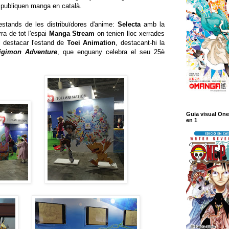
e publiquen manga en català.
stands de les distribuïdores d'anime:
Selecta
amb la
erra de tot l'espai
Manga Stream
on tenien lloc xerrades
l destacar l'estand de
Toei Animation
, destacant-hi la
igimon Adventure
, que enguany celebra el seu 25è
Guia visual One
en 1