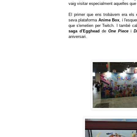
vaig visitar especialment aquelles qu
El primer que ens trobàvem era els e
seva plataforma
Anime Box
, i l'esqu
que s'emetien per Twitch. I també ca
saga d'Egghead
de
One Piece
i
D
aniversari.