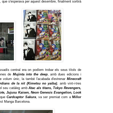
, que s'esperava per aquest desembre, finalment sortirà
assadís central era on podíem trobar els seus títols de
renes de
Mujinta into the deep
, amb dues edicions i
de volum únic, la també l'acabada d'estrenar
Minecraft
rdians de la nit (Kimetsu no yaiba)
, amb vint-i-tres
del seu catàleg amb
Atac als titans, Tokyo Revengers,
ote, Jujusu Kaisen, Neon Genesis Evangelion, Look
r que
Cardcaptor Sakura
, va ser premiat com a
Millor
est Manga Barcelona.