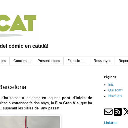
 del còmic en català!
cies
Concursos
Presentacions
Exposicions
Ressenyes
Repor
Pàgines
Inici
Barcelona
Qui som?
Novetats
s'ha tornat a celebrar en aquest
pont d'inicis de
ubicació estrenada fa dos anys, la
Fira Gran Via
, que ha
, superant les xifres de l'any passat.
Linktree