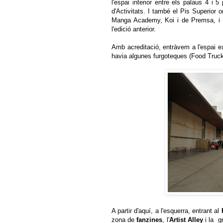
l'espai interior entre els palaus 4 i 
d'Activitats. I també el Pis Superior 
Manga Academy, Koi i de Premsa, i es
l'edició anterior.
Amb acreditació, entràvem a l'espai ex
havia algunes furgoteques (Food Truck
A partir d'aquí, a l'esquerra, entrant al
zona de
fanzines
, l'
Artist Alley
i la g