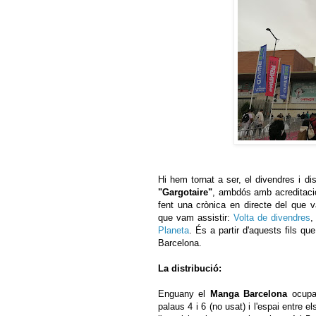
Hi hem tornat a ser, el divendres i di
"Gargotaire"
, ambdós amb acreditació.
fent una crònica en directe del que va
que vam assistir:
Volta de divendres
Planeta
. És a partir d'aquests fils q
Barcelona.
La distribució:
Enguany el
Manga Barcelona
ocupa
palaus 4 i 6 (no usat) i l'espai entre e