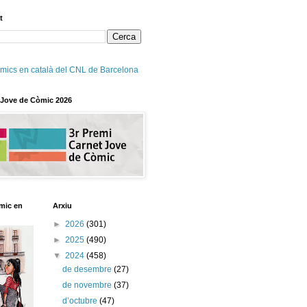
t
mics en català del CNL de Barcelona
 Jove de Còmic 2026
mic en
Arxiu
►
2026
(301)
►
2025
(490)
▼
2024
(458)
de desembre
(27)
de novembre
(37)
d’octubre
(47)