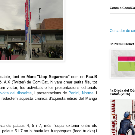
Cerca a ComiCa
Cercador de cò
3r Premi Carnet
ssabte, tant en
Marc "Llop Segarrenc"
com en
Pau-B
 A X (Twitter) de ComiCat, hi vam crear petits fils, tot
m visitar, fos activitats o les presentacions editorials
4a Diada del Cò
,
volta del dissabte
, i presentacions de
Panini
,
Norma
, i
Català (2026)
ue redactem aquesta crònica d'aquesta edició del Manga
va els palaus 4, 5 i 7, més l'espai exterior entre els
ls palaus 5 i 7 on hi havia les furgoteques (food trucks) i