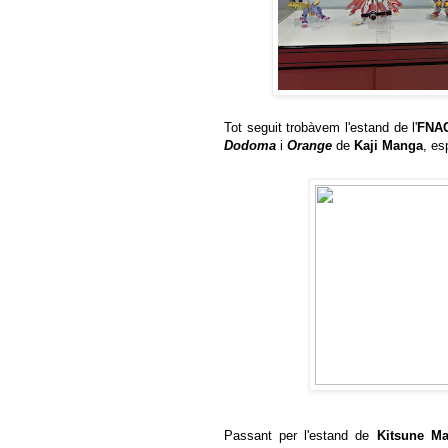
Tot seguit trobàvem l'estand de l'
FNA
Dodoma
i
Orange
de
Kaji Manga
, es
Passant per l'estand de
Kitsune M