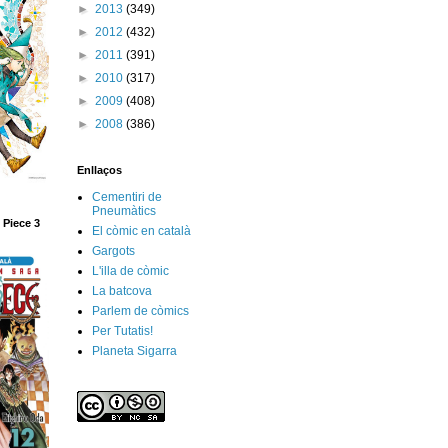
►
2013
(349)
►
2012
(432)
►
2011
(391)
►
2010
(317)
►
2009
(408)
►
2008
(386)
Enllaços
Cementiri de
Pneumàtics
 Piece 3
El còmic en català
Gargots
L'illa de còmic
La batcova
Parlem de còmics
Per Tutatis!
Planeta Sigarra