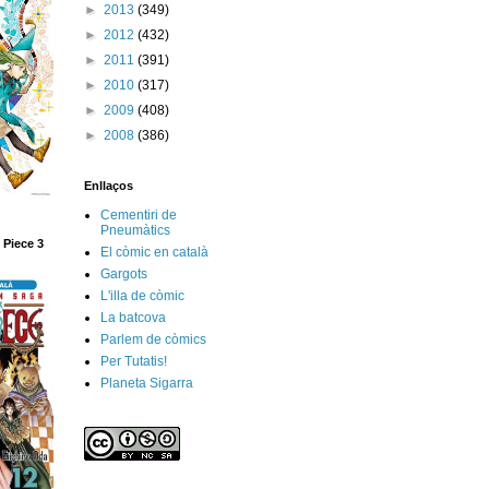
►
2013
(349)
►
2012
(432)
►
2011
(391)
►
2010
(317)
►
2009
(408)
►
2008
(386)
Enllaços
Cementiri de
Pneumàtics
 Piece 3
El còmic en català
Gargots
L'illa de còmic
La batcova
Parlem de còmics
Per Tutatis!
Planeta Sigarra