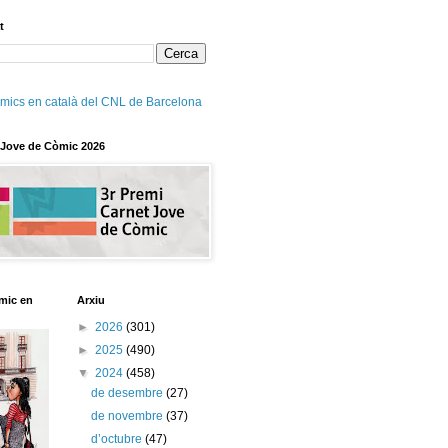
t
mics en català del CNL de Barcelona
 Jove de Còmic 2026
mic en
Arxiu
►
2026
(301)
►
2025
(490)
▼
2024
(458)
de desembre
(27)
de novembre
(37)
d’octubre
(47)