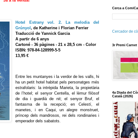
Ja a la venda!
Cerca a ComiCa
Hotel Estrany vol. 2. La melodia del
Grúnyol
, de Katherine i Florian Ferrier
Cercador de cò
Traducció de Yannick Garcia
A partir de 6 anys
Cartoné - 36 pàgines - 21 x 28,5 cm - Color
3r Premi Carnet
ISBN: 978-84-128999-5-5
13,95 €
Entre les muntanyes i la verdor de les valls, hi
ha un petit hotel habitat pels personatges més
estrafolaris: la intrèpida Marieta, la propietària
4a Diada del Cò
de l’hotel; el senyor Centella, el lèmur filòsof
Català (2026)
de dia i guardià de nit; el senyor Bruf, el
fantasma de la recepció; en Celestí, el
manetes, i en Caqui, un alegre monstruet,
príncep dels mandrosos, rei dels rondinaries i
emperador dels sabatots.