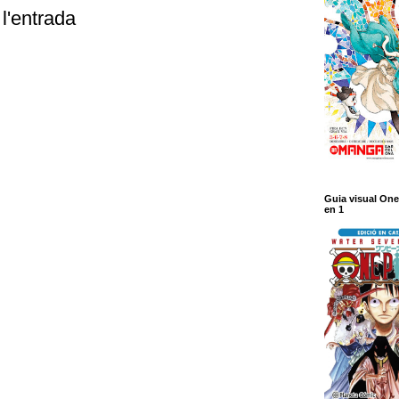
l'entrada
Guia visual One
en 1