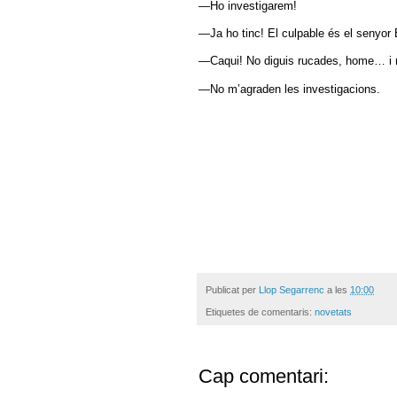
—Ho investigarem!
—Ja ho tinc! El culpable és el senyor 
—Caqui! No diguis rucades, home… i n
—No m’agraden les investigacions.
Publicat per
Llop Segarrenc
a les
10:00
Etiquetes de comentaris:
novetats
Cap comentari: