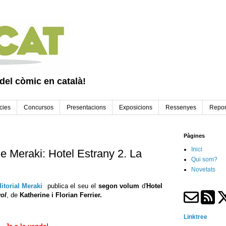
 del còmic en català!
cies
Concursos
Presentacions
Exposicions
Ressenyes
Repor
Pàgines
Inici
 Meraki: Hotel Estrany 2. La
Qui som?
Novetats
itorial Meraki
publica el seu el
segon volum
d'
Hotel
ol
, de
Katherine i Florian Ferrier.
Linktree