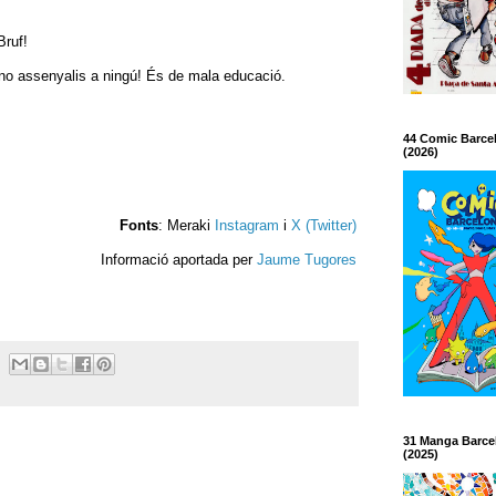
Bruf!
o assenyalis a ningú! És de mala educació.
44 Comic Barce
(2026)
Fonts
: Meraki
Instagram
i
X (Twitter)
Informació aportada per
Jaume Tugores
31 Manga Barce
(2025)