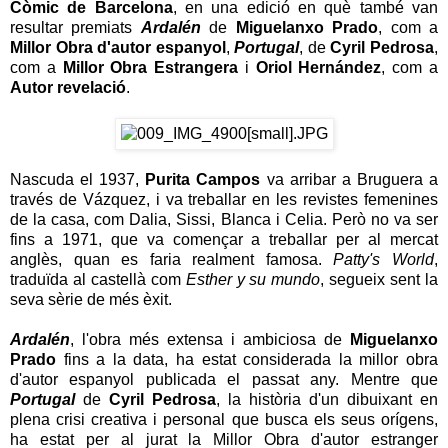
Còmic de Barcelona
, ​​en una edició en què també van
resultar premiats
Ardalén
de
Miguelanxo Prado
, com a
Millor Obra d'autor espanyol
,
Portugal
, de
Cyril Pedrosa
,
com a
Millor Obra Estrangera
i
Oriol Hernández
, com a
Autor revelació
.
Nascuda el 1937,
Purita Campos
va arribar a Bruguera a
través de Vázquez, i va treballar en les revistes femenines
de la casa, com Dalia, Sissi, Blanca i Celia. Però no va ser
fins a 1971, que va començar a treballar per al mercat
anglès, quan es faria realment famosa.
Patty's World
,
traduïda al castellà com
Esther y su mundo
, segueix sent la
seva sèrie de més èxit.
Ardalén
, l'obra més extensa i ambiciosa de
Miguelanxo
Prado
fins a la data, ha estat considerada la millor obra
d'autor espanyol publicada el passat any. Mentre que
Portugal
de
Cyril Pedrosa
, la història d'un dibuixant en
plena crisi creativa i personal que busca els seus orígens,
ha estat per al jurat la Millor Obra d'autor estranger