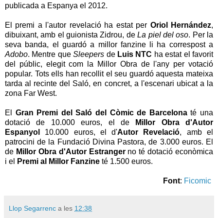
publicada a Espanya el 2012.
El premi a l'autor revelació ha estat per
Oriol Hernández
,
dibuixant, amb el guionista Zidrou, de
La piel del oso
. Per la
seva banda, el guardó a millor fanzine li ha correspost a
Adobo​​
. Mentre que
Sleepers
de
Luis NTC
ha estat el favorit
del públic, elegit com la Millor Obra de l'any per votació
popular. Tots ells han recollit el seu guardó aquesta mateixa
tarda al recinte del Saló, en concret, a l'escenari ubicat a la
zona Far West.
El
Gran Premi del Saló del Còmic de Barcelona
té una
dotació de 10.000 euros, el de
Millor Obra d'Autor
Espanyol
10.000 euros, el d'
Autor Revelació
, amb el
patrocini de la Fundació Divina Pastora, de 3.000 euros. El
de
Millor Obra d'Autor Estranger
no té dotació econòmica
i el
Premi al Millor Fanzine
té 1.500 euros.
Font
:
Ficomic
Llop Segarrenc
a les
12:38