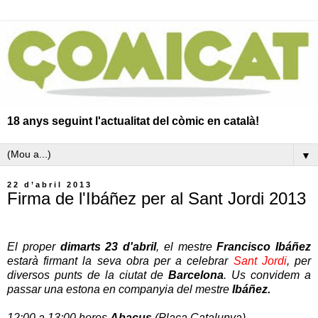
18 anys seguint l'actualitat del còmic en català!
▼
22 d’abril 2013
Firma de l'Ibáñez per al Sant Jordi 2013
El proper
dimarts 23 d'abril
, el mestre
Francisco Ibáñez
estarà firmant la seva obra per a celebrar
Sant Jordi
, per
diversos punts de la ciutat de
Barcelona
. Us convidem a
passar una estona en companyia del mestre
Ibáñez.
12:00 a 13:00 hores
Abacus
(Plaça Catalunya)