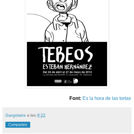
Font:
Es la hora de las tortas
Gargotaire
a les
9:22
Comparteix