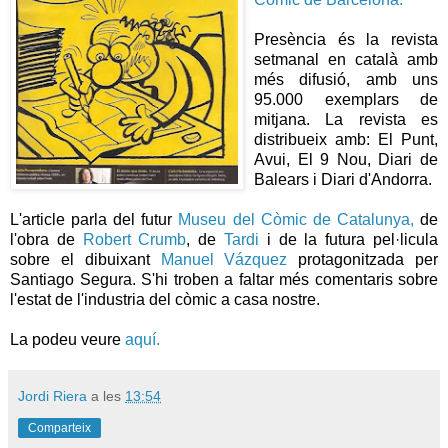
Presència és la revista
setmanal en català amb
més difusió, amb uns
95.000 exemplars de
mitjana. La revista es
distribueix amb: El Punt,
Avui, El 9 Nou, Diari de
Balears i Diari d'Andorra.
L'article parla del futur
Museu del Còmic de Catalunya,
de
l'obra de
Robert Crumb
, de
Tardi
i de la futura pel·licula
sobre el dibuixant
Manuel Vázquez
protagonitzada per
Santiago Segura. S'hi troben a faltar més comentaris sobre
l'estat de l'industria del còmic a casa nostre.
La podeu veure
aquí.
Jordi Riera
a les
13:54
Comparteix