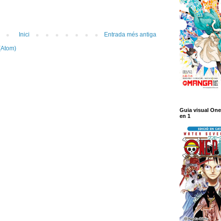
Inici
Entrada més antiga
(Atom)
Guia visual One
en 1