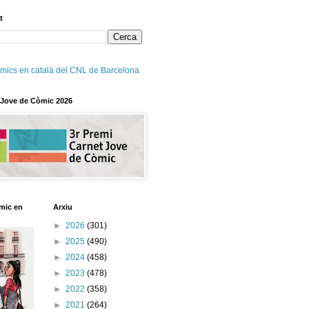
t
mics en català del CNL de Barcelona
 Jove de Còmic 2026
mic en
Arxiu
►
2026
(301)
►
2025
(490)
►
2024
(458)
►
2023
(478)
►
2022
(358)
►
2021
(264)