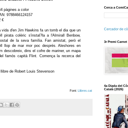
Cerca a ComiCa
4 pàgines a color
AN
: 9788466124157
2 €
Cercador de cò
a vida d'en Jim Hawkins fa un tomb el dia que un
ll pirata colèric s'instal?la a l'Almirall Benbow,
'hostal de la seva família. Fan amistat, però el
3r Premi Carnet
ell llop de mar mor poc després. Aleshores en
im descobreix, dins el cofre de mariner, un mapa
del famós capità Flint. Comença la recerca del
 llibre de Robert Louis Stevenson
4a Diada del Cò
Català (2026)
Font:
Llibres.cat