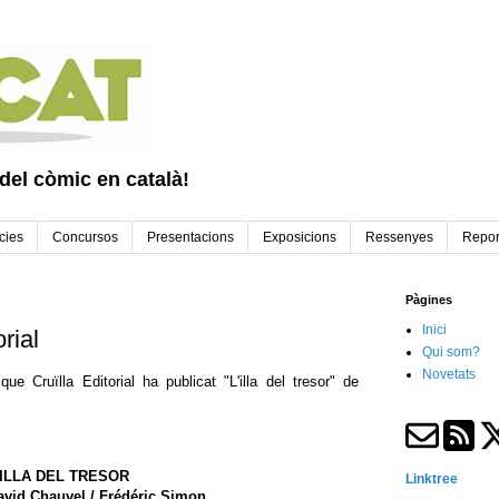
 del còmic en català!
cies
Concursos
Presentacions
Exposicions
Ressenyes
Repor
Pàgines
Inici
rial
Qui som?
Novetats
e Cruïlla Editorial ha publicat "L'illa del tresor" de
'ILLA DEL TRESOR
Linktree
avid Chauvel / Frédéric Simon