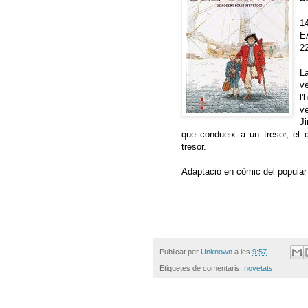
14
E
2
L
ve
l
v
J
que condueix a un tresor, el 
tresor.
Adaptació en còmic del popular
Publicat per
Unknown
a les
9:57
Etiquetes de comentaris:
novetats