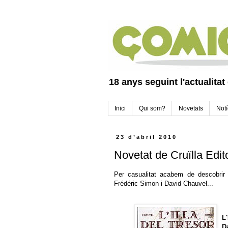
18 anys seguint l'actualitat
Inici
Qui som?
Novetats
Notí
23 d’abril 2010
Novetat de Cruïlla Edito
Per casualitat acabem de descobrir qu
Frédéric Simon i David Chauvel...
L
D