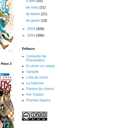
d’abril
(55)
de març
(31)
de febrer
(21)
de gener
(19)
►
2009
(408)
►
2008
(386)
Enllaços
Cementiri de
Pneumàtics
 Piece 3
El còmic en català
Gargots
L'illa de còmic
La batcova
Parlem de còmics
Per Tutatis!
Planeta Sigarra