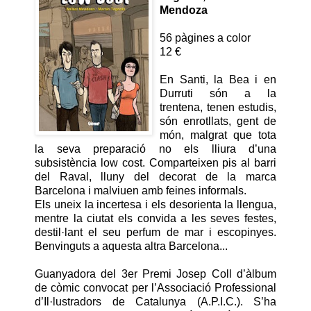
Mendoza
56 pàgines a color
12 €
En Santi, la Bea i en
Durruti són a la
trentena, tenen estudis,
són enrotllats, gent de
món, malgrat que tota
la seva preparació no els lliura d’una
subsistència low cost. Comparteixen pis al barri
del Raval, lluny del decorat de la marca
Barcelona i malviuen amb feines informals.
Els uneix la incertesa i els desorienta la llengua,
mentre la ciutat els convida a les seves festes,
destil·lant el seu perfum de mar i escopinyes.
Benvinguts a aquesta altra Barcelona...
Guanyadora del 3er Premi Josep Coll d’àlbum
de còmic convocat per l’Associació Professional
d’Il·lustradors de Catalunya (A.P.I.C.). S’ha