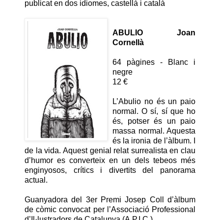
publicat en dos idiomes, castellà i català
ABULIO
Joan
Cornellà
64 pàgines - Blanc i
negre
12 €
L’Abulio no és un paio
normal. O sí, sí que ho
és, potser és un paio
massa normal. Aquesta
és la ironia de l’àlbum. I
de la vida. Aquest genial relat surrealista en clau
d’humor es converteix en un dels tebeos més
enginyosos, crítics i divertits del panorama
actual.
Guanyadora del 3er Premi Josep Coll d’àlbum
de còmic convocat per l’Associació Professional
d’Il·lustradors de Catalunya (A.P.I.C.).