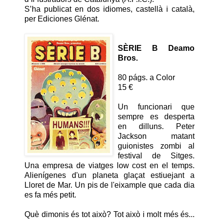
S’ha publicat en dos idiomes, castellà i català,
per Ediciones Glénat.
SÈRIE B
Deamo
Bros.
80 págs. a Color
15 €
Un funcionari que
sempre es desperta
en dilluns. Peter
Jackson matant
guionistes zombi al
festival de Sitges.
Una empresa de viatges low cost en el temps.
Alienígenes d'un planeta glaçat estiuejant a
Lloret de Mar. Un pis de l'eixample que cada dia
es fa més petit.
Què dimonis és tot això? Tot això i molt més és...