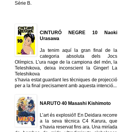
Sèrie B.
CINTURÓ NEGRE 10
Naoki
Urasawa
Ja tenim aquí la gran final de la
categoria absoluta dels Jocs
Olímpics. L’ura nage de la campiona del món, la
Teleshikova, deixa inconscient la Ginger! La
Teleshikova
s’havia estat guardant les tècniques de projecció
per a la final precisament amb aquesta intenció...
NARUTO 40
Masashi Kishimoto
L’art és explosió!! En Deidara recorre
a la seva tècnica C4 Karura, que
s’havia reservat fins ara. Una miríada