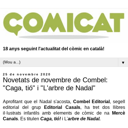
18 anys seguint l'actualitat del còmic en català!
▼
25 de novembre 2020
Novetats de novembre de Combel:
"Caga, tió" i "L'arbre de Nadal"
Aprofitant que el Nadal s'acosta,
Combel Editorial
, segell
editorial del grup
Editorial Casals
, ha tret dos llibres
il·lustrats infantils amb elements de còmic de na
Mercè
Canals
. Es titulen
Caga, tió!
i L'
arbre de Nadal.