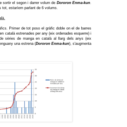
e sortir el segon i darrer volum de
Dororon Enma-kun
.
s tot, estaríem parlant de 6 volums.
alà.
fics. Primer de tot poso el gràfic doble on el de barres
n català estrenades per any (eix ordenades esquerre) i
t de sèries de manga en català al llarg dels anys (eix
 enguany una estrena (
Dororon Enma-kun
), s'augmenta