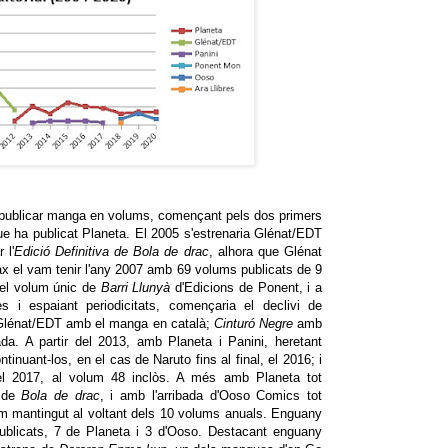
publicar manga en volums, començant pels dos primers
e ha publicat Planeta. El 2005 s'estrenaria Glénat/EDT
 l'
Edició Definitiva de Bola de drac
, alhora que Glénat
max el vam tenir l'any 2007 amb 69 volums publicats de 9
u el volum únic de
Barri Llunyà
d'Edicions de Ponent, i a
es i espaiant periodicitats, començaria el declivi de
e Glénat/EDT amb el manga en català;
Cinturó Negre
amb
a. A partir del 2013, amb Planeta i Panini, heretant
tinuant-los, en el cas de Naruto fins al final, el 2016; i
 el 2017, al volum 48 inclòs. A més amb Planeta tot
s de
Bola de drac
, i amb l'arribada d'Ooso Comics tot
m mantingut al voltant dels 10 volums anuals. Enguany
ublicats, 7 de Planeta i 3 d'Ooso. Destacant enguany