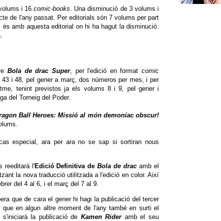
 volums i 16
comic-books
. Una disminució de 3 volums i
cte de l'any passat. Per editorials són 7 volums per part
 és amb aquesta editorial on hi ha hagut la disminució.
.
bre
Bola de drac Super
, per l'edició en format
comic
s 43 i 48, pel gener a març, dos números per mes, i per
itme, tenint previstos ja els volums 8 i 9, pel gener i
a del Torneig del Poder.
ragon Ball Heroes: Missió al món demoníac obscur!
volums.
cas especial, ara per ara no se sap si sortiran nous
reeditarà l'
Edició Definitiva de
Bola de drac
amb el
itzant la nova traducció utilitzada a l'edició en color. Així
brer del 4 al 6, i el març del 7 al 9.
pera que de cara el gener hi hagi la publicació del tercer
 que en algun altre moment de l'any també en surti el
 s'iniciarà la publicació de
Kamen Rider
amb el seu