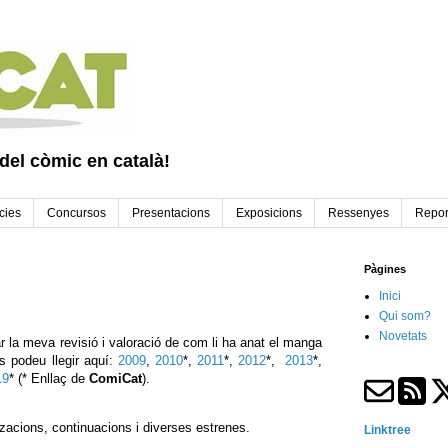
 del còmic en català!
cies
Concursos
Presentacions
Exposicions
Ressenyes
Repor
Pàgines
Inici
Qui som?
Novetats
r la meva revisió i valoració de com li ha anat el manga
s podeu llegir aquí:
2009
,
2010
*,
2011
*,
2012
*,
2013
*,
19
* (* Enllaç de
ComiCat
).
tzacions, continuacions i diverses estrenes.
Linktree