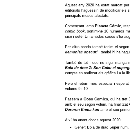
Aquest any 2020 ha estat marcat per 
editorials haguessin de modificar els 
principals mesos afectats.
Començant amb
Planeta Cómic
, res
comic book
, sortint-ne 16 números mé
sisè i setè. En ambdós casos s'ha aug
Per altra banda també tenim el sego
demoníac obscur!
i també hi ha hagut
També de tot i que no sigui manga 
Bola de drac Z: Son Goku el superg
compte en realitzar els gràfics i a la l
Però el retorn més especial i esperat
volums 9 i 10.
Passem a
Ooso Comics
, qui ha tre
amb el seu segon volum, ha finalitzat
Dororon Enma-kun
amb el seu primer
Així ha anant doncs aquest 2020:
Gener: Bola de drac Super núm. 