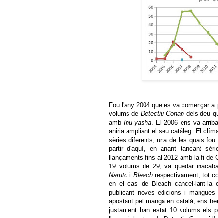
Fou l'any 2004 que es va començar a 
volums de
Detectiu Conan
dels deu qu
amb
Inu-yasha
. El 2006 ens va arribar
aniria ampliant el seu catàleg. El clí
sèries diferents, una de les quals fo
partir d'aquí, en anant tancant sèri
llançaments fins al 2012 amb la fi d
19 volums de 29, va quedar inacabad
Naruto
i
Bleach
respectivament, tot con
en el cas de Bleach cancel·lant-la
publicant noves edicions i mangue
apostant pel manga en català, ens he
justament han estat 10 volums els p