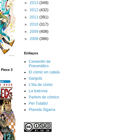
►
2013
(349)
►
2012
(432)
►
2011
(391)
►
2010
(317)
►
2009
(408)
►
2008
(386)
Enllaços
Cementiri de
Pneumàtics
 Piece 3
El còmic en català
Gargots
L'illa de còmic
La batcova
Parlem de còmics
Per Tutatis!
Planeta Sigarra