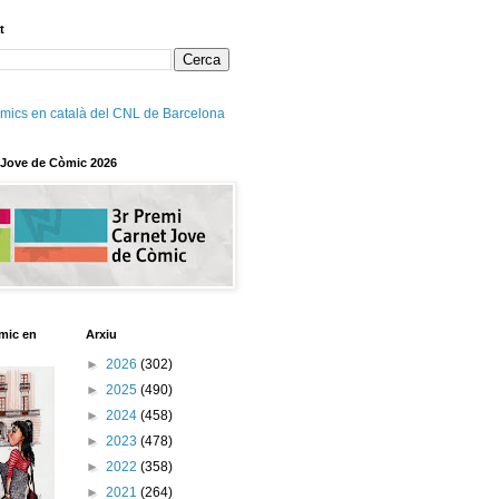
t
mics en català del CNL de Barcelona
 Jove de Còmic 2026
mic en
Arxiu
►
2026
(302)
►
2025
(490)
►
2024
(458)
►
2023
(478)
►
2022
(358)
►
2021
(264)