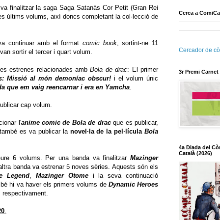
 va finalitzar la saga Saga Satanàs Cor Petit (Gran Rei
Cerca a ComiCa
s últims volums, així doncs completant la col·lecció de
va continuar amb el format
comic book
, sortint-ne 11
Cercador de cò
an sortir el tercer i quart volum.
ues estrenes relacionades amb
Bola de drac
: El primer
3r Premi Carnet
s: Missió al món demoníac obscur!
i el volum únic
ada que em vaig reencarnar i era en Yamcha
.
ublicar cap volum.
ionar l'
anime comic de Bola de drac
que es publicar,
mbé es va publicar la
novel·la de la pel·lícula
Bola
4a Diada del Cò
Català (2026)
reure 6 volums. Per una banda va finalitzar
Mazinger
altra banda va estrenar 5 noves sèries. Aquests són els
he Legend
,
Mazinger Otome
i la seva continuació
mbé hi va haver els primers volums de
Dynamic Heroes
s respectivament.
20
.