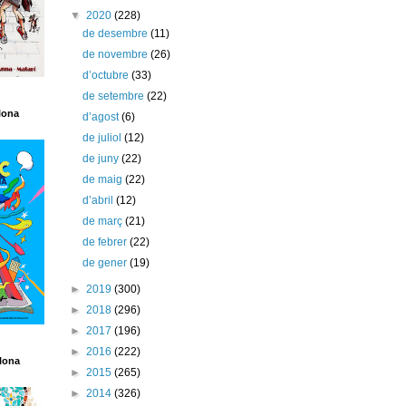
▼
2020
(228)
de desembre
(11)
de novembre
(26)
d’octubre
(33)
de setembre
(22)
lona
d’agost
(6)
de juliol
(12)
de juny
(22)
de maig
(22)
d’abril
(12)
de març
(21)
de febrer
(22)
de gener
(19)
►
2019
(300)
►
2018
(296)
►
2017
(196)
►
2016
(222)
lona
►
2015
(265)
►
2014
(326)