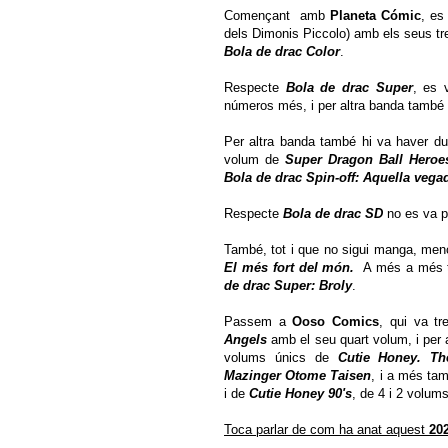
Començant amb
Planeta Cómic
, es
dels Dimonis Piccolo) amb els seus tre
Bola de drac Color
.
Respecte
Bola de drac Super
, es 
números més, i per altra banda també v
Per altra banda també hi va haver d
volum de
Super Dragon Ball Heroe
Bola de drac Spin-off: Aquella veg
Respecte
Bola de drac SD
no es va p
També, tot i que no sigui manga, menc
El més fort del món.
A més a més ta
de drac Super: Broly
.
Passem a
Ooso Comics
, qui va t
Angels
amb el seu quart volum, i per 
volums únics de
Cutie Honey. T
Mazinger Otome Taisen
, i a més ta
i de
Cutie Honey 90's
, de 4 i 2 volum
Toca parlar de com ha anat aquest
20