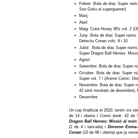
Febrer: Bola de drac Super núm.
Son Goku el superguerrer)
Març:
Abril:
Maig: Cutie Honey 90's vol. 2 (Úl
Juny: Bola de drac Super núms. 
Detectiu Conan vols. 9 i 10
Juliol: Bola de drac Super núms.
Super Dragon Ball Heroes: Missi
Agost:
Setembre: Bola de drac Super nú
Octubre: Bola de drac Super nú
Super vol. 7 / (
Anime Comic
: Dr
Novembre: Bola de drac Super nú
42 sent novetats de desembre), 
Desembre:
Un cop finalitzat el 2020, tenim sis s
de 14 i oberta /
Comic book
: 42 de 
Dragon Ball Heroes: Missió al món
(2 de 4 i tancada) i
Dororon Enma-
Conan
(10 de 98 i oberta) que ja veur