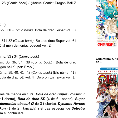
 28 (
Comic book)
/ (
Anime Comic
: Dragon Ball Z
tim)
29 i 30 (
Comic book),
Bola de drac Super vol. 5 i
 31 i 32 (
Comic book),
Bola de drac Super vol. 6 i
ó al món demoníac obscur! vol. 2
ms. 33 i 34 (
Comic book)
Guia visual One
m. 35, 36, 37 i 38 (
Comic book
) i Bola de drac
en 1
agon ball Super: Broly )
ms. 39, 40, 41 i 42 (
Comic book
) (Els núms. 41 i
Bola de drac SD vol. 4 i Dororon Enma-kun vol. 1
èries de manga en curs:
Bola de drac Super
(Volums: 7
? i oberta),
Bola de drac SD
(4 de 6 i oberta),
Super
 demoníac obscur!
(2 de 3 i oberta),
Dynamic Heroes
kun
(1 de 2 i tancada) i el cas especial de
Detectiu
em si continuarà.