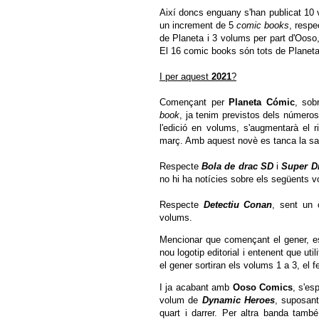
Així doncs enguany s'han publicat 10
un increment de 5
comic books
, respe
de Planeta i 3 volums per part d'Ooso,
El 16 comic books són tots de Planeta
I per aquest
2021
?
Començant per
Planeta Cómic
, so
book
, ja tenim previstos dels número
l'edició en volums, s'augmentarà el r
març. Amb aquest novè es tanca la sag
Respecte
Bola de drac SD
i
Super D
no hi ha notícies sobre els següents 
Respecte
Detectiu Conan
, sent un 
volums.
Mencionar que començant el gener, es 
nou logotip editorial i entenent que util
el gener sortiran els volums 1 a 3, el fe
I ja acabant amb
Ooso Comics
, s'es
volum de
Dynamic Heroes
, suposant
quart i darrer. Per altra banda també