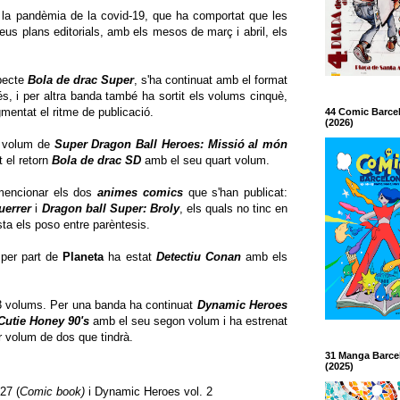
la pandèmia de la covid-19, que ha comportat que les
seus plans editorials, amb els mesos de març i abril, els
pecte
Bola de drac Super
, s'ha continuat amb el format
s, i per altra banda també ha sortit els volums cinquè,
mentat el ritme de publicació.
44 Comic Barce
(2026)
n volum de
Super Dragon Ball Heroes: Missió al món
 el retorn
Bola de drac SD
amb el seu quart volum.
mencionar els dos
animes comics
que s'han publicat:
uerrer
i
Dragon ball Super: Broly
, els quals no tinc en
lista els poso entre parèntesis.
 per part de
Planeta
ha estat
Detectiu Conan
amb els
t 3 volums. Per una banda ha continuat
Dynamic Heroes
Cutie Honey 90's
amb el seu segon volum i ha estrenat
 volum de dos que tindrà.
31 Manga Barce
(2025)
27 (
Comic book)
i Dynamic Heroes vol. 2