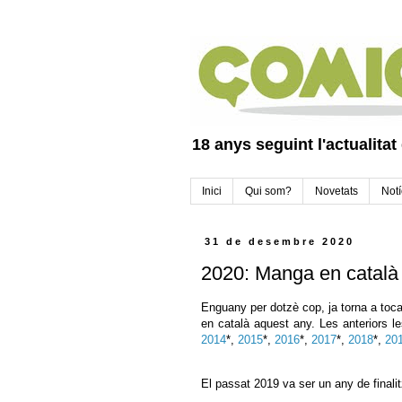
18 anys seguint l'actualitat
Inici
Qui som?
Novetats
Notí
31 de desembre 2020
2020: Manga en català
Enguany per dotzè cop, ja torna a toca
en català aquest any. Les anteriors le
2014
*,
2015
*,
2016
*,
2017
*,
2018
*,
20
El passat 2019 va ser un any de finali