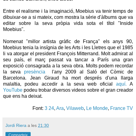
Entre el realisme i la imaginació, Moebius va tenir temps de
dibuixar-se a si mateix, com mostra la sèrie d'àlbums que va
editar sobre la seva pròpia vida sota el títol "Inside
Moebius".
Nomenat "millor artista gràfic de França" els anys 90,
Moebius tenia la insígnia de les Arts i les Lletres que el 1985
li va atorgar el president François Mitterrand. Molt admirat al
seu país, el març passat va tancar a París una gran
exposició consagrada a la seva obra. Molts podem recordar
la seva
presència
l'any 2009 al Saló del Còmic de
Barcelona. Jean Giraud ha mort després d'una llarga
malaltia, podeu accedir a la seva web oficial
aquí.
A
YouTube
podeu trobar diversos videos sobre el gran creador
que ens ha deixat.
Font:
3 24
,
Ara
,
Vilaweb
,
Le Monde
,
France TV
Jordi Riera
a les
21:30
Comparteix