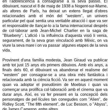
en l'adolescència a consagrarse a la seva passió. El
dibuixant, nascut el 8 de maig de 1938 a Nogent-sur-Marne,
als afores de París, ha deixat un extens llegat d'obres
relacionades amb el món del "western", un univers
particular pel qual sentia una veritable atracció i que va ser
el responsable de llançar-lo a la fama internacional després
de col·laborar amb Jean-Michel Charlier en la saga de
"Blueberry". L'afició i la influència d'aquesta visió li venia,
segurament, de la seva gran vinculació amb Mèxic, on va
viure la seva mare i on va passar algunes etapes de la seva
vida.
Provinent d'una família modesta, Jean Giraud va publicar
amb tot just 15 anys els primers dibuixos. Amb els anys, a
finals dels 60, el dibuixant va abandonar el realisme del
"western" per consagrar-se a una obra més fantàstica i
relacionada amb la ciència ficció. Va ser en aquest moment
quan va adoptar el pseudònim de Moebius i quan va
començar una prolífica col·laboració amb el cinema que va
durar anys. Així, es va fer present en la concepció dels
personatges de pel·lícules tan conegudes com "Alien", de
Ridley Scott, "The fifth element", de Luc Besson, o "Abyss",
de James Cameron, entre altres.