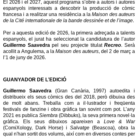
El 2026 i el 2027, aquest programa s’obre a autors i autores
espanyols interessats a descobrir la producció de còmic
francesa i a realitzar una residència a la
Maison des auteurs
de la Cité internationale de la bande dessinée et de l’image
.
Per a aquesta edició de 2026, la primera adreçada a talents
espanyols, el jurat ha seleccionat la candidatura de l’autor
Guillermo Saavedra
pel seu projecte titulat
Recreo
. Serà
acollit a Angulema, a la
Maison des auteurs
, del 2 de març a
l’1 de juny de 2026.
GUANYADOR DE L’EDICIÓ
Guillermo Saavedra
(Gran Canària, 1997) autoedita i
distribueix els seus còmics des del 2018, però dibuixa des
de molt abans. Treballa com a il·lustrador i freqüenta
festivals de fanzine i obra gràfica tan sovint com pot. L’any
2021 es publica
Siembra
(Dibbuks), la seva primera novel·la
gràfica. Els seus dibuixos apareixen a
Love & War
(ComiXology, Dark Horse) i
Salvatge
(Beascoa), obra la
qual n'han sortit dos volums, així com en diversos contes per