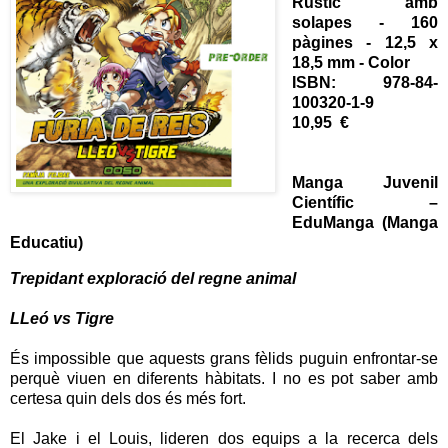
Rústic amb
solapes - 160
pàgines - 12,5 x
18,5 mm - Color
ISBN: 978-84-
100320-1-9
10,95 €
Manga Juvenil
Científic –
EduManga (Manga
Educatiu)
Trepidant exploració del regne animal
LLeó vs Tigre
És impossible que aquests grans fèlids puguin enfrontar-se
perquè viuen en diferents hàbitats. I no es pot saber amb
certesa quin dels dos és més fort.
El Jake i el Louis, lideren dos equips a la recerca dels