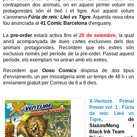
contraposen dos animals, on en aquest primer volum els
protagonistes són el lleó i el tigre. Així aquest volum
s'anomena
Fúria de reis: Lleó vs Tigre
. Aquesta nova obra
fou anunciada al
41 Comic Barcelona
d'enguany.
La
pre-order
estarà activa fins el
20 de setembre
, la qual
anirà acompanyada de dues cartes exclusives dels dos
animals protagonistes. Recordem que els extres són
exclusius només pel període de la pre-order. Passat aquest
període, els exemplars no aniran amb els extres.
Recordem que
Ooso Comics
disposa de dos tipus
d'enviaments, un per missatgeria amb un temps de 48 h i un
enviament gratuït per Correus de 6 a 8 dies.
X-Venture. Primal
Power vol. 1
: Fúria
de reis: Lleó vs
Tigre
, de
Slaium/Meng i
Black Ink Team