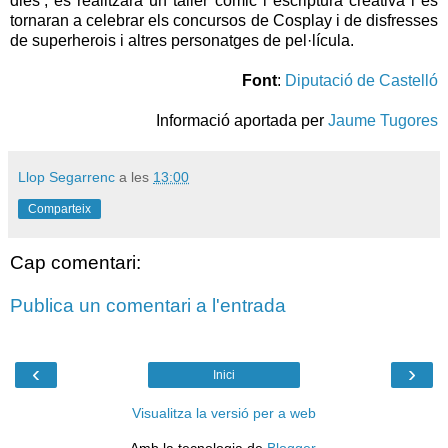
dies’, es realitzarà un taller còmic i escriptura creativa i es
tornaran a celebrar els concursos de Cosplay i de disfresses
de superherois i altres personatges de pel·lícula.
Font
:
Diputació de Castelló
Informació aportada per
Jaume Tugores
Llop Segarrenc
a les
13:00
Comparteix
Cap comentari:
Publica un comentari a l'entrada
‹
›
Inici
Visualitza la versió per a web
Amb la tecnologia de
Blogger
.