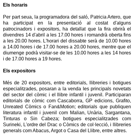
Els horaris
Per part seua, la programadora del saló, Patricia Artero, que
ha participat en la presentació al costat d'alguns
patrocinadors i expositors, ha detallat que la fira obrirà el
divendres 14 d'abril a les 17.00 hores i romandrà oberta fins
a les 20.00 hores. L'horari del dissabte serà de 10.00 hores
a 14.00 hores i de 17.00 hores a 20.00 hores, mentre que el
diumenge podrà visitar-se de les 10.00 hores a les 14 hores
i de 17.00 hores a 19 hores.
Els expositors
Més de 20 expositors, entre editorials, llibreries i botigues
especialitzades, posaran a la venda les principals novetats
del sector del còmic i el llibre infantil i juvenil. Participaran
editorials de còmic com Cascaborra, GP edicions, Grafito,
Unreated Còmics o Fan&Motion; editorials que publiquen
literatura infantil i juvenil com Malian, Unària, Sargantana,
Tinturas o Sin Cabeza; botigues especialitzades com
Surineki, L'ordre del Drac o Còmics de col·lecció, i llibreries
generals com Abacus, Argot o Casa del Llibre, entre altres.