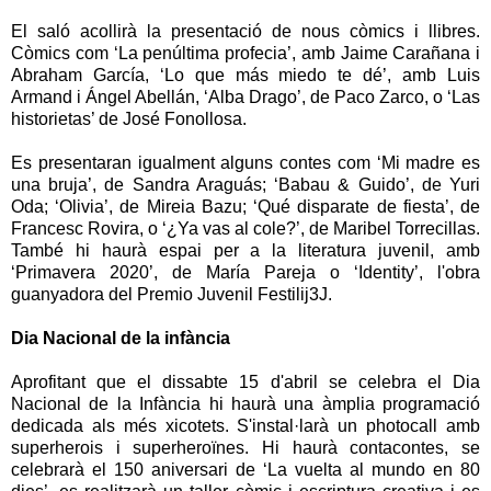
El saló acollirà la presentació de nous còmics i llibres.
Còmics com ‘La penúltima profecia’, amb Jaime Carañana i
Abraham García, ‘Lo que más miedo te dé’, amb Luis
Armand i Ángel Abellán, ‘Alba Drago’, de Paco Zarco, o ‘Las
historietas’ de José Fonollosa.
Es presentaran igualment alguns contes com ‘Mi madre es
una bruja’, de Sandra Araguás; ‘Babau & Guido’, de Yuri
Oda; ‘Olivia’, de Mireia Bazu; ‘Qué disparate de fiesta’, de
Francesc Rovira, o ‘¿Ya vas al cole?’, de Maribel Torrecillas.
També hi haurà espai per a la literatura juvenil, amb
‘Primavera 2020’, de María Pareja o ‘Identity’, l'obra
guanyadora del Premio Juvenil Festilij3J.
Dia Nacional de la infància
Aprofitant que el dissabte 15 d'abril se celebra el Dia
Nacional de la Infància hi haurà una àmplia programació
dedicada als més xicotets. S'instal·larà un photocall amb
superherois i superheroïnes. Hi haurà contacontes, se
celebrarà el 150 aniversari de ‘La vuelta al mundo en 80