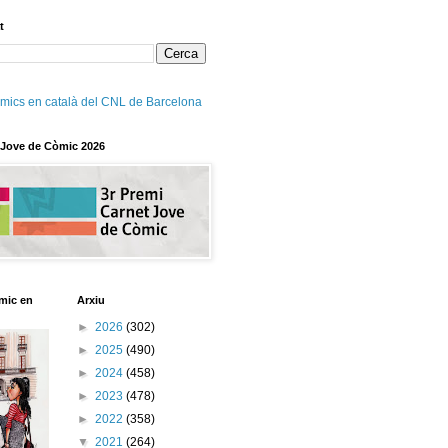
t
mics en català del CNL de Barcelona
 Jove de Còmic 2026
mic en
Arxiu
►
2026
(302)
►
2025
(490)
►
2024
(458)
►
2023
(478)
►
2022
(358)
▼
2021
(264)