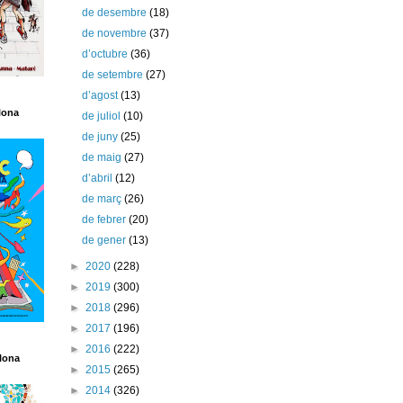
de desembre
(18)
de novembre
(37)
d’octubre
(36)
de setembre
(27)
d’agost
(13)
lona
de juliol
(10)
de juny
(25)
de maig
(27)
d’abril
(12)
de març
(26)
de febrer
(20)
de gener
(13)
►
2020
(228)
►
2019
(300)
►
2018
(296)
►
2017
(196)
►
2016
(222)
lona
►
2015
(265)
►
2014
(326)