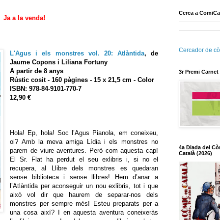
Cerca a ComiCa
Ja a la venda!
Cercador de cò
L'Agus i els monstres vol. 20: Atlàntida
, de
Jaume Copons i Liliana Fortuny
A partir de 8 anys
3r Premi Carnet
Rústic cosit - 160 pàgines - 15 x 21,5 cm - Color
ISBN: 978-84-9101-770-7
12,90 €
Hola! Ep, hola! Soc l’Agus Pianola, em coneixeu,
oi? Amb la meva amiga Lídia i els monstres no
4a Diada del Cò
parem de viure aventures. Però com aquesta cap!
Català (2026)
El Sr. Flat ha perdut el seu exlibris i, si no el
recupera, al Llibre dels monstres es quedaran
sense biblioteca i sense llibres! Hem d’anar a
l’Atlàntida per aconseguir un nou exlibris, tot i que
això vol dir que haurem de separar-nos dels
monstres per sempre més! Esteu preparats per a
una cosa així? I en aquesta aventura coneixeràs