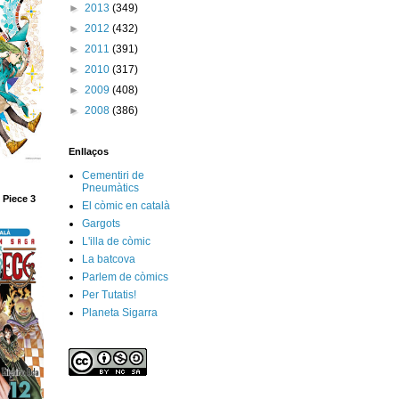
►
2013
(349)
►
2012
(432)
►
2011
(391)
►
2010
(317)
►
2009
(408)
►
2008
(386)
Enllaços
Cementiri de
Pneumàtics
 Piece 3
El còmic en català
Gargots
L'illa de còmic
La batcova
Parlem de còmics
Per Tutatis!
Planeta Sigarra