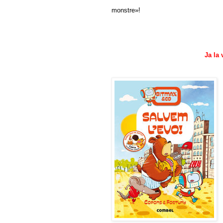
monstre»!
Ja la 