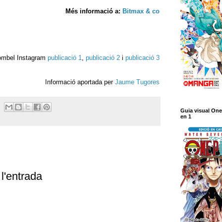
Més informació a:
Bitmax & co
ombel Instagram
publicació 1
,
publicació 2
i
publicació 3
Informació aportada per
Jaume Tugores
Guia visual One
en 1
l'entrada