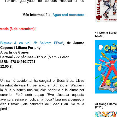
l’exlibris guanyador del concurs «dibuixa el teu
Més informació a:
Agus and monsters
venda (3 de setembre)!
44 Comic Barce
(2026)
Bitmax & co vol. 5: Salvem l'Evo!
, de Jaume
Copons i Liliana Fortuny
A partir de 6 anys
Cartoné - 72 pàgines - 15 x 21,5 cm - Color
ISBN: 978-8491017721
12,90 €
Un camió accidentat ha capgirat el Bosc Blau. L'Evo
ha rebut de valent i, per això, en Bitmax, en Wagner i
la Mus busquen una solució: portar-lo a la ciutat per
curar-lo. Però serà capaç l'Evo d'acabar aquesta
aventura sense embolicar la troca? Una nova peripècia
d'en Bitmax i els habitants del Bosc Blau. No te la
31 Manga Barce
(2025)
perdis!