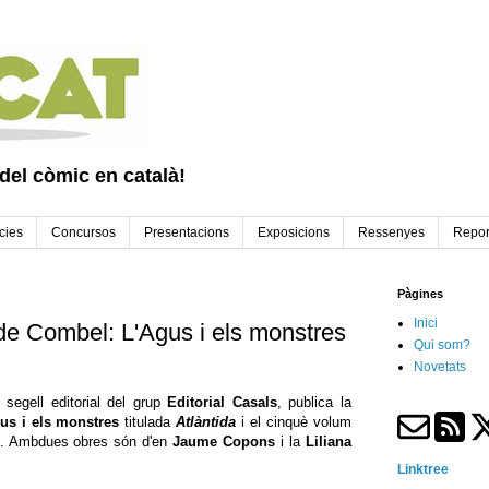
 del còmic en català!
cies
Concursos
Presentacions
Exposicions
Ressenyes
Repor
Pàgines
Inici
de Combel: L'Agus i els monstres
Qui som?
Novetats
, segell editorial del grup
Editorial Casals
, publica la
us i els monstres
titulada
Atlàntida
i el cinquè volum
. Ambdues obres són d'en
Jaume Copons
i la
Liliana
Linktree