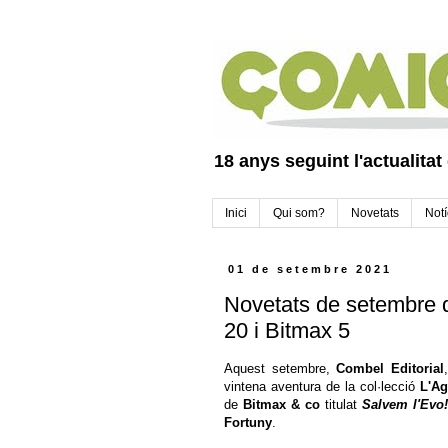
18 anys seguint l'actualitat
Inici
Qui som?
Novetats
Notí
01 de setembre 2021
Novetats de setembre 
20 i Bitmax 5
Aquest setembre,
Combel Editorial
vintena aventura de la col·lecció
L'Ag
de
Bitmax & co
titulat
Salvem l'Evo!
Fortuny
.