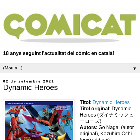
18 anys seguint l'actualitat del còmic en català!
▼
02 de setembre 2021
Dynamic Heroes
Títol
:
Dynamic Heroes
Títol original
: Dynamic
Heroes (ダイナミックヒ
ーローズ)
Autors
: Go Nagai (autor
original), Kazuhiro Ochi
(guió i dibuix)