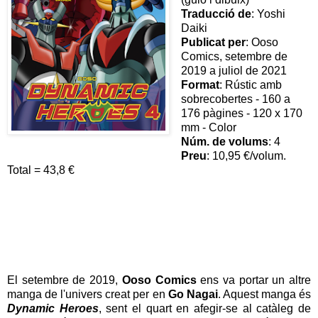
Traducció de
: Yoshi
Daiki
Publicat per
: Ooso
Comics, setembre de
2019 a juliol de 2021
Format
: Rústic amb
sobrecobertes - 160 a
176 pàgines - 120 x 170
mm - Color
Núm. de volums
: 4
Preu
: 10,95 €/volum.
Total = 43,8 €
El setembre de 2019,
Ooso Comics
ens va portar un altre
manga de l'univers creat per en
Go Nagai
. Aquest manga és
Dynamic Heroes
, sent el quart en afegir-se al catàleg de