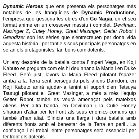
Dynamic Heroes
que ens presenta els personatges més
notables de les franquícies de
Dynamic Productions
,
l'empresa que gestiona les obres d'en
Go Nagai
, en el seu
format anime en un crossover massiu i complet.
Devilman
,
Mazinger Z
,
Cutey Honey
,
Great Mazinger
,
Getter Robot
i
Grendizer
són les sèries que s'entrecreuen per dona vida
aquesta història i per tant els seus principals personatges en
seran els protagonistes, tan bons com dolents.
Un any després de la batalla contra l’Imperi Vega, en Koji
Kabuto es pregunta com els hi deu anar a la Maria i en Duke
Fleed. Però just llavors la Maria Fleed pilotant l'spazer
arriba a la Terra sent perseguida pels aliens Damdom, en
Koji Kabuto anirà ajudar-la tenint el suport d'en Tetsuya
Tsurugi pilotant el Great Mazinger, a més a més l'equip
Getter Robot també es veurà amenaçat pels mateixos
aliens. Per altra banda, en Devilman i la Cutie Honey
s'hauran d'aliar per fer front als seus enemics comuns qui
també s'han aliat. S'inicia una llarga i dura batalla amb
diferents fronts amb el benestar de la Terra en perill. La
confiança i el treball entre personatges serà essencial per
fer front els dolents.