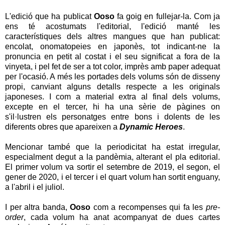
L'edició que ha publicat
Ooso
fa goig en fullejar-la. Com ja
ens té acostumats l'editorial, l'edició manté les
característiques dels altres mangues que han publicat:
encolat, onomatopeies en japonès, tot indicant-ne la
pronuncia en petit al costat i el seu significat a fora de la
vinyeta, i pel fet de ser a tot color, imprès amb paper adequat
per l'ocasió. A més les portades dels volums són de disseny
propi, canviant alguns detalls respecte a les originals
japoneses. I com a material extra al final dels volums,
excepte en el tercer, hi ha una sèrie de pàgines on
s'il·lustren els personatges entre bons i dolents de les
diferents obres que apareixen a
Dynamic Heroes
.
Mencionar també que la periodicitat ha estat irregular,
especialment degut a la pandèmia, alterant el pla editorial.
El primer volum va sortir el setembre de 2019, el segon, el
gener de 2020, i el tercer i el quart volum han sortit enguany,
a l'abril i el juliol.
I per altra banda,
Ooso
com a recompenses qui fa les
pre-
order
, cada volum ha anat acompanyat de dues cartes