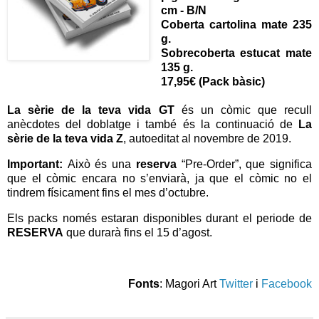
cm - B/N
Coberta cartolina mate 235
g.
Sobrecoberta estucat mate
135 g.
17,95€ (Pack bàsic)
La sèrie de la teva vida GT
és un còmic que recull
anècdotes del doblatge i també és la continuació de
La
sèrie de la teva vida Z
, autoeditat al novembre de 2019.
Important:
Això és una
reserva
“Pre-Order”, que significa
que el còmic encara no s’enviarà, ja que el còmic no el
tindrem físicament fins el mes d’octubre.
Els packs només estaran disponibles durant el periode de
RESERVA
que durarà fins el 15 d’agost.
Fonts
: Magori Art
Twitter
i
Facebook