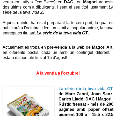
veu a en Luffy a
One Piece
), en
DAC
i en
Magori
, aquests
dos últims com a dibuixants, i sent el seu títol justament
La
sèrie de la teva vida Z
.
Aquest quintet ha estat preparant la tercera part, la qual es
publicarà a l'octubre, i fent un símil al popular anime, la nova
entrega es titularà
La sèrie de la teva vida GT
.
Actualment es troba en
pre-venda
a la web de
Magori Art
,
en diferents packs, cada un amb un contingut diferent, i
estarà disponible fins al 15 d'agost!
A la venda a l'octubre!
La sèrie de la teva vida GT
,
de Marc Zanni, Joan Sanz,
Carles Lladó, DAC i Magori
Rústic fressat - més de 200
pàgines amb paper offset
pigment 100 g
- 15.5 x 22.5