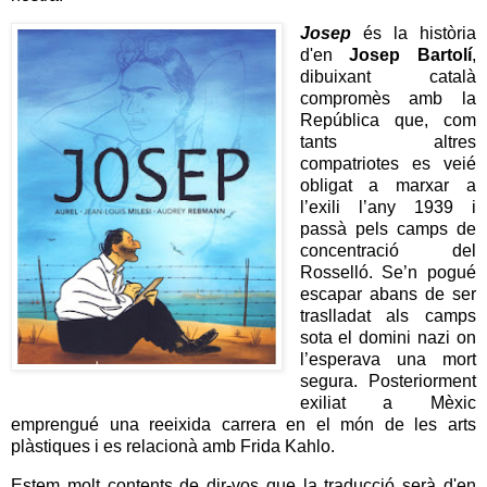
Josep
és la història
d'en
Josep Bartolí
,
dibuixant català
compromès amb la
República que, com
tants altres
compatriotes es veié
obligat a marxar a
l’exili l’any 1939 i
passà pels camps de
concentració del
Rosselló. Se’n pogué
escapar abans de ser
traslladat als camps
sota el domini nazi on
l’esperava una mort
segura. Posteriorment
exiliat a Mèxic
emprengué una reeixida carrera en el món de les arts
plàstiques i es relacionà amb Frida Kahlo.
Estem molt contents de dir-vos que la traducció serà d'en