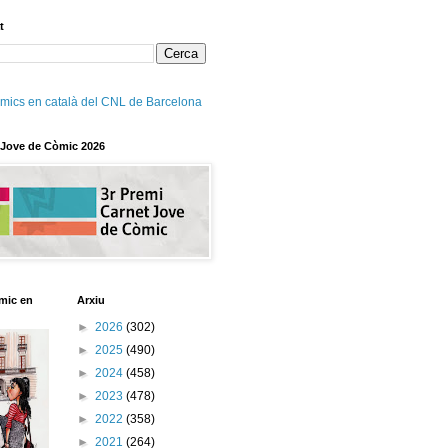
t
mics en català del CNL de Barcelona
 Jove de Còmic 2026
mic en
Arxiu
►
2026
(302)
►
2025
(490)
►
2024
(458)
►
2023
(478)
►
2022
(358)
►
2021
(264)