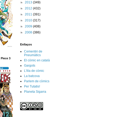
►
2013
(349)
►
2012
(432)
►
2011
(391)
►
2010
(317)
►
2009
(408)
►
2008
(386)
Enllaços
Cementiri de
Pneumàtics
 Piece 3
El còmic en català
Gargots
L'illa de còmic
La batcova
Parlem de còmics
Per Tutatis!
Planeta Sigarra