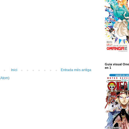
Guia visual One
en 1
Inici
Entrada més antiga
(Atom)