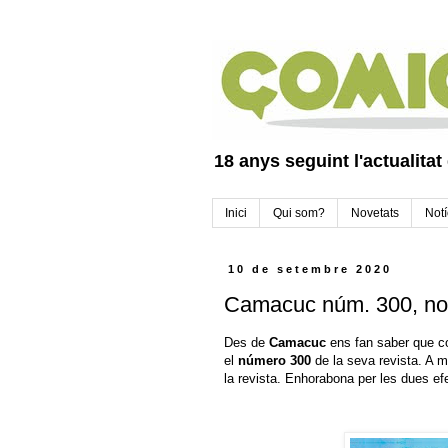
18 anys seguint l'actualitat
Inici
Qui som?
Novetats
Notí
10 de setembre 2020
Camacuc núm. 300, nov
Des de
Camacuc
ens fan saber que c
el
número 300
de la seva revista. A 
la revista. Enhorabona per les dues e