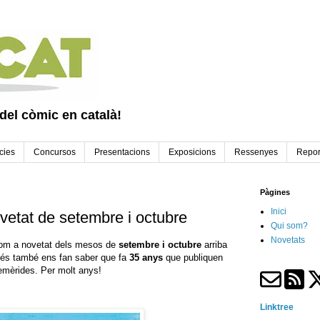
 del còmic en català!
cies
Concursos
Presentacions
Exposicions
Ressenyes
Repor
Pàgines
Inici
etat de setembre i octubre
Qui som?
Novetats
om a novetat dels mesos de
setembre i octubre
arriba
més també ens fan saber que fa
35 anys
que publiquen
femèrides. Per molt anys!
Linktree