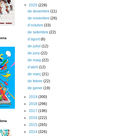
▼
2020
(228)
de desembre
(11)
de novembre
(26)
d’octubre
(33)
de setembre
(22)
lona
d’agost
(6)
de juliol
(12)
de juny
(22)
de maig
(22)
d’abril
(12)
de març
(21)
de febrer
(22)
de gener
(19)
►
2019
(300)
►
2018
(296)
►
2017
(196)
►
2016
(222)
lona
►
2015
(265)
►
2014
(326)