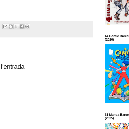
44 Comic Barce
(2026)
l'entrada
31 Manga Barce
(2025)