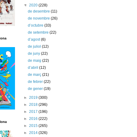
▼
2020
(228)
de desembre
(11)
de novembre
(26)
d’octubre
(33)
de setembre
(22)
lona
d’agost
(6)
de juliol
(12)
de juny
(22)
de maig
(22)
d’abril
(12)
de març
(21)
de febrer
(22)
de gener
(19)
►
2019
(300)
►
2018
(296)
►
2017
(196)
►
2016
(222)
lona
►
2015
(265)
►
2014
(326)