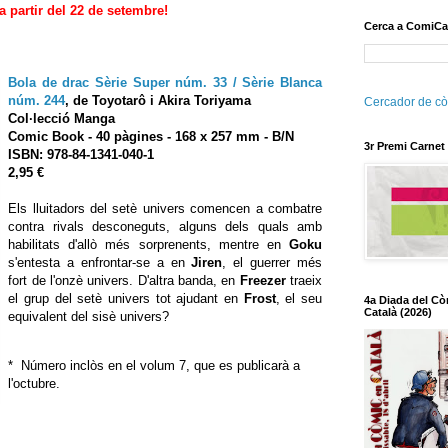
a partir del 22 de setembre!
Cerca a ComiCa
Bola de drac Sèr
ie Super núm. 33 / Sèrie Blanca
núm. 244
,
de Toyotarô i Akira Toriyama
Cercador de cò
Col·lecció Manga
Comic Book
- 40
pàgines - 168 x 257 mm - B/N
3r Premi Carnet
ISBN: 978-84-1341-040-1
2,95 €
Els lluitadors del setè univers comencen a combatre
contra rivals desconeguts, alguns dels quals amb
habilitats d'allò més sorprenents, mentre en
Goku
s'entesta a enfrontar-se a en
Jiren
, el guerrer més
fort de l'onzè univers. D'altra banda, en
Freezer
traeix
el grup del setè univers tot ajudant en
Frost
, el seu
4a Diada del Cò
Català (2026)
equivalent del sisè univers?
* Número inclòs en el volum 7, que es publicarà a
l'octubre.