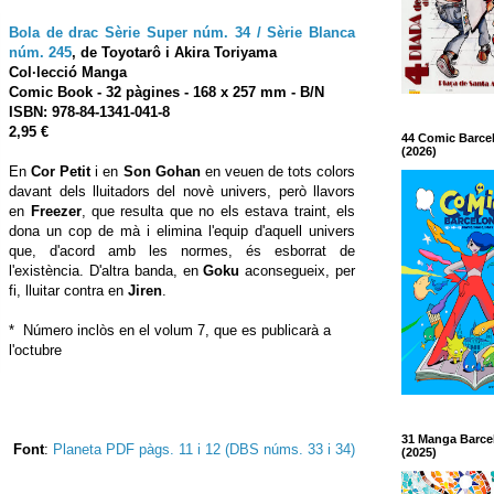
Bola de drac Sèrie Super núm. 34 / Sèrie Blanca
núm. 245
,
de Toyotarô i Akira Toriyama
Col·lecció Manga
Comic Book
- 32 pàgines - 168 x 257 mm - B/N
ISBN: 978-84-1341-041-8
2,95 €
44 Comic Barce
(2026)
En
Cor Petit
i en
Son Gohan
en veuen de tots colors
davant dels lluitadors del novè univers, però llavors
en
Freezer
, que resulta que no els estava traint, els
dona un cop de mà i elimina l'equip d'aquell univers
que, d'acord amb les normes, és esborrat de
l'existència. D'altra banda, en
Goku
aconsegueix, per
fi, lluitar contra en
Jiren
.
* Número inclòs en el volum 7, que es publicarà a
l'octubre
31 Manga Barce
Font
:
Planeta PDF pàgs. 11 i 12 (DBS núms. 33 i 34)
(2025)