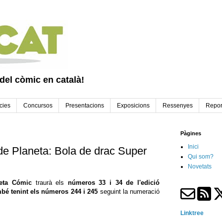
 del còmic en català!
cies
Concursos
Presentacions
Exposicions
Ressenyes
Repor
Pàgines
Inici
de Planeta: Bola de drac Super
Qui som?
Novetats
eta Cómic
traurà els
números 33 i 34 de l'edició
bé tenint els números 244 i 245
seguint la numeració
Linktree