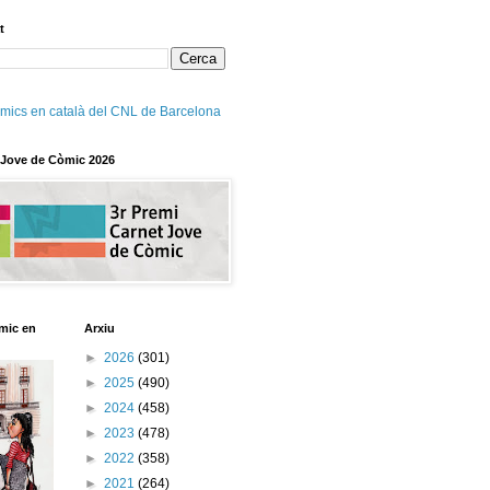
t
mics en català del CNL de Barcelona
 Jove de Còmic 2026
mic en
Arxiu
►
2026
(301)
►
2025
(490)
►
2024
(458)
►
2023
(478)
►
2022
(358)
►
2021
(264)