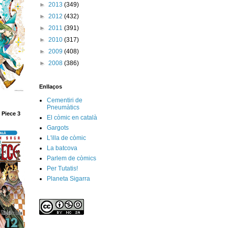
►
2013
(349)
►
2012
(432)
►
2011
(391)
►
2010
(317)
►
2009
(408)
►
2008
(386)
Enllaços
Cementiri de
Pneumàtics
 Piece 3
El còmic en català
Gargots
L'illa de còmic
La batcova
Parlem de còmics
Per Tutatis!
Planeta Sigarra