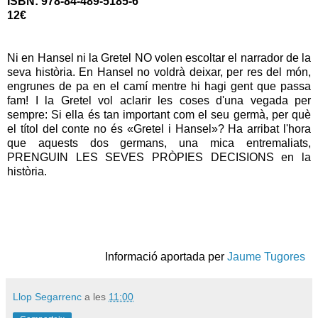
ISBN: 978-84-489-5185-6
12€
Ni en Hansel ni la Gretel NO volen escoltar el narrador de la
seva història. En Hansel no voldrà deixar, per res del món,
engrunes de pa en el camí mentre hi hagi gent que passa
fam! I la Gretel vol aclarir les coses d'una vegada per
sempre: Si ella és tan important com el seu germà, per què
el títol del conte no és «Gretel i Hansel»? Ha arribat l'hora
que aquests dos germans, una mica entremaliats,
PRENGUIN LES SEVES PRÒPIES DECISIONS en la
història.
Informació aportada per
Jaume Tugores
Llop Segarrenc
a les
11:00