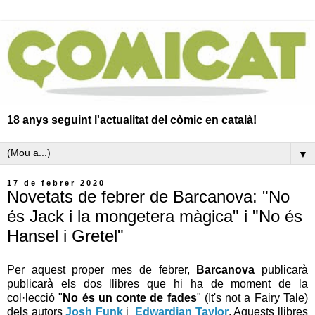
18 anys seguint l'actualitat del còmic en català!
▼
17 de febrer 2020
Novetats de febrer de Barcanova: "No
és Jack i la mongetera màgica" i "No és
Hansel i Gretel"
Per aquest proper mes de febrer,
Barcanova
publicarà
publicarà els dos llibres que hi ha de moment de la
col·lecció "
No és un conte de fades
" (It's not a Fairy Tale)
dels autors
Josh Funk
i
Edwardian Taylor
. Aquests llibres