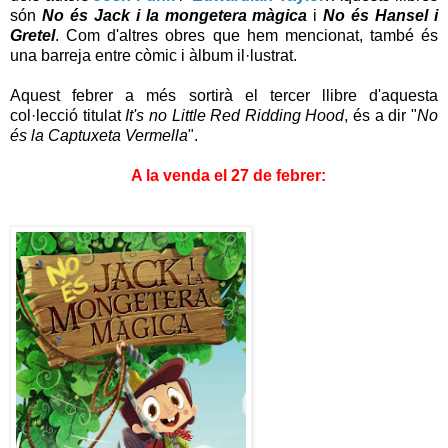
són
No és Jack i la mongetera màgica
i
No és Hansel i
Gretel
. Com d'altres obres que hem mencionat, també és
una barreja entre còmic i àlbum il·lustrat.
Aquest febrer a més sortirà el tercer llibre d'aquesta
col·lecció titulat
It's no Little Red Ridding Hood
, és a dir "
No
és la Captuxeta Vermella
".
A la venda el 27 de febrer: