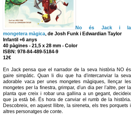
No és Jack i la
mongetera màgica
, de Josh Funk i Edwardian Taylor
Infantil +6 anys
40 pàgines - 21,5 x 28 mm - Color
ISBN: 978-84-489-5184-9
12€
En Jack pensa que el narrador de la seva història NO és
gaire simpàtic. Quan li diu que ha d'intercanviar la seva
adorable vaca per unes mongetes màgiques, llençar les
mongetes per la finestra, grimpar, d'un dia per l'altre, per la
planta que creix i robar una gallina a un gegant, decideix
que ja està bé. És hora de canviar el rumb de la història.
Descobreix, en aquest llibre, la sireneta, els tres porquets i
altres personatges de conte.