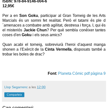
ISBN: 978-84-9146-004-6
12,95€
Per a en
Son Goku
, participar al Gran Torneig de les Arts
Marcials és un somni fet realitat. Però el tatami és ple d
´amenaces a combatre amb agilitat, destresa i força. I, qui és
el misteriós
Jackie Chun
? Per què sembla conèixer tantes
coses d'en
Goku
i els seus amics?
Quan acabi el torneig, sobreviurà l'heroi d'aquest manga
shonen a l'Exèrcit de la
Cinta Vermella
, disposats també a
trobar les boles de drac?
Font
:
Planeta Cómic pdf pàgina 9
Llop Segarrenc
a les
12:00
Comparteix
Cap comentari: