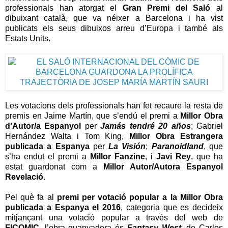
professionals han atorgat el
Gran Premi del Saló
al
dibuixant català, que va néixer a Barcelona i ha vist
publicats els seus dibuixos arreu d’Europa i també als
Estats Units.
Les votacions dels professionals han fet recaure la resta de
premis en Jaime Martín, que s’endú el premi a
Millor Obra
d’Autor/a Espanyol
per
Jamás tendré 20 años
; Gabriel
Hernández Walta i Tom King,
Millor Obra Estrangera
publicada a Espanya
per
La Visión
;
Paranoidland
, que
s’ha endut el premi a
Millor Fanzine
, i
Javi Rey
, que ha
estat guardonat com a
Millor Autor/Autora Espanyol
Revelació
.
Pel què fa al
premi per votació popular a la Millor Obra
publicada a Espanya el 2016
, categoria que es decideix
mitjançant una votació popular a través del web de
FICOMIC
, l’obra guanyadora és
Fantasy West
, de Carlos