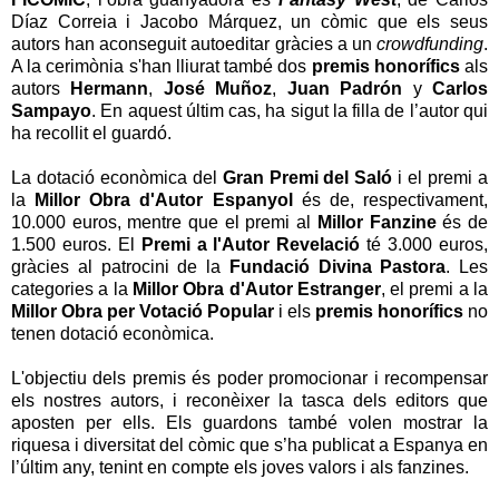
Díaz Correia i Jacobo Márquez, un còmic que els seus
autors han aconseguit autoeditar gràcies a un
crowdfunding
.
A la cerimònia s'han lliurat també dos
premis honorífics
als
autors
Hermann
,
José Muñoz
,
Juan Padrón
y
Carlos
Sampayo
. En aquest últim cas, ha sigut la filla de l’autor qui
ha recollit el guardó.
La dotació econòmica del
Gran Premi del Saló
i el premi a
la
Millor Obra d'Autor Espanyol
és de, respectivament,
10.000 euros, mentre que el premi al
Millor Fanzine
és de
1.500 euros. El
Premi a l'Autor Revelació
té 3.000 euros,
gràcies al patrocini de la
Fundació Divina Pastora
. Les
categories a la
Millor Obra d'Autor Estranger
, el premi a la
Millor Obra per Votació Popular
i els
premis honorífics
no
tenen dotació econòmica.
L'objectiu dels premis és poder promocionar i recompensar
els nostres autors, i reconèixer la tasca dels editors que
aposten per ells. Els guardons també volen mostrar la
riquesa i diversitat del còmic que s’ha publicat a Espanya en
l’últim any, tenint en compte els joves valors i als fanzines.