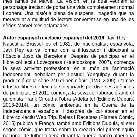
més famós de Marvel, La Visión, en la qual veuríem al
personatge tractant de portar una vida completament normal
i corrent. Una història plena de suspens i tragèdia que ha
meravellat a multitud de lectors convertint-se en una de les
sèries Marvel més aclamades.
Autor espanyol revelació espanyol del 2016
: Javi Rey
Nascut a Brussel·les el 1982, de nacionalitat espanyola,
Javi Rey es va formar com a il·lustrador i dibuixant a
l’Escola Joso de Barcelona. Després de participar en el
llibre col·lectiu Lovexpress (Kaleidoskope, 2007), comença
la seva activitat professional en el món de l’animació
independent, treballant per l’estudi Yanquipay durant la
producció de la sèrie 240 el nen clònic (TV3, 2009), i també
il·lustra llibres de text i fa storyboards per diverses agències
de publicitat. El 2011 comença la seva col·laboració amb el
guionista Frank Giroud a l’obra ¡Adelante! (Editions Dupuis,
2013-2014), un còmic ambientat en la Guerra de la
Independència española, i després de col·laborar en el
llibre col·lectiu Web Trip. Relats i Receptes (Planeta Cómic,
2015) publica a França, també amb Editions Dupuis, el seu
segon còmic, que tracta sobre la creació del primer equip
nacional de futbol algerià durant la guerra franco-algeriana