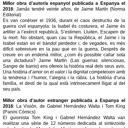
Millor obra d’autor/a espanyol publicada a Espanya el
2016
: Jamás tendré veinte años, de Jaime Martín (Norma
Editorial)
Es van conèixer el 1936, durant el caos destructiu de la
guerra civil espanyola: la Isabel és costurera, el Jaime és
artiller a l’exèrcit republicà. S’estimen. Lluiten. Escapen de
la mort. No obstant, quan cau la República, el Jaime i la
Isabel estan en el bàndol perdedor i, de vegades, es més
difícil sobreviure en la pau que en la guerra. Després de
creure en un endemà millor, ¿com és possible callar sota
una dictadura? Jaime Martín (Las guerras silenciosas,
Sangre de barrio) ens ofereix la història real dels seus avis.
Una història d’amor on el valor i la dignitat competeixen amb
la tendresa i l’humor, l’alegria i la ràbia. La història d’una
família, el destí de la qual està intrínsecament lligat al del
seu país.
Millor obra d’autor estranger publicada a Espanya el
2016
: La Visión, de Gabriel Hernández Walta i Tom King
(Panini Cómics)
El guionista Tom King i Gabriel Hernández Walta van
realitzar una sèrie de 12 números dedicada al sintezoide