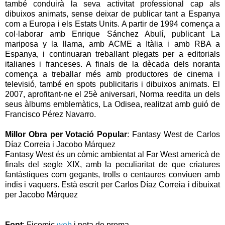
també conduirà la seva activitat professional cap als
dibuixos animats, sense deixar de publicar tant a Espanya
com a Europa i els Estats Units. A partir de 1994 comença a
col·laborar amb Enrique Sánchez Abulí, publicant La
mariposa y la llama, amb ACME a Itàlia i amb RBA a
Espanya, i continuaran treballant plegats per a editorials
italianes i franceses. A finals de la dècada dels noranta
comença a treballar més amb productores de cinema i
televisió, també en spots publicitaris i dibuixos animats. El
2007, aprofitant-ne el 25è aniversari, Norma reedita un dels
seus àlbums emblemàtics, La Odisea, realitzat amb guió de
Francisco Pérez Navarro.
Millor Obra per Votació Popular
: Fantasy West de Carlos
Díaz Correia i Jacobo Márquez
Fantasy West és un còmic ambientat al Far West americà de
finals del segle XIX, amb la peculiaritat de que criatures
fantàstiques com gegants, trolls o centaures conviuen amb
indis i vaquers. Està escrit per Carlos Díaz Correia i dibuixat
per Jacobo Márquez
Font
: Ficomic
web
i nota de prema