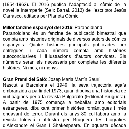
(1954-1962). El 2016 publica l’adaptació al còmic de la
novel·la Intemperie (Seix Barral, 2013) de l’escriptor Jesús
Carrasco, editada per Planeta Cómic.
Millor fanzine espanyol del 2016
: Paranoidland
Paranoidland és un fanzine de publicació bimestral que
compta amb històries originals de diversos autors de còmics
espanyols. Quatre històries principals publicades per
entregues, i cada número compta amb històries
autoconclusives i il·lustracions d’autors convidats. Sis
números seran els necessaris per completar les diferents
històries. Ni més, ni menys.
Gran Premi del Saló
: Josep Maria Martín Saurí
Nascut a Barcelona el 1949, la seva trajectòria agafa
embranzida a partir del 1973, quan dibuixa una historieta de
vuit pàgines per a la revista Pulgarcito (Editorial Bruguera).
A partir de 1975 comença a treballar amb editorials
estrangeres, dibuixant primer històries romàntiques i més
endavant de terror. Durant els anys 80 col·labora amb la
revista Interviú i il·lustra per Bruguera les biografies
d’Alexandre el Gran i Shakespeare. En aquesta dècada