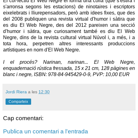
El col·lectiu El Web Negre el forma una colla (que s'estira i
s'arronsa segons les estacions) de ninotaires i escriptors
eixelebrats i lliurepensadors, però amb idees fixes, que des
del 2008 publiquen una revista virtual d'humor i sàtira que
es diu El Web Negre, des del 2012 pareixen una secció
d'humor i sàtira, que curiosament també es diu El Web
Negre, dins de la revista cultural virtual Núvol i, a més, i a
tota hora, perpetren altres interessants produccions
artístiques en nom d'El Web Negre.
I el procés?
Narinan
,
narinan
... El Web Negre,
enquadernació rústica fressada, 15 x 21 cm, 128 pàgines en
blanc i negre, ISBN: 978-84-945429-0-9,
PVP
: 10,00
EUR
Jordi Riera
a les
12:30
Comparteix
Cap comentari:
Publica un comentari a l'entrada