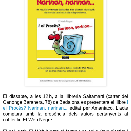
El dissabte, a les 12 h, a la llibreria Saltamartí (carrer del
Canonge
Baranera
, 78) de Badalona es presentarà el llibre
I
el Procés?
Narinan
,
narinan
...
editat per
Amaníaco
. L'acte
comptarà amb la presència dels autors pertanyents al
col·lectiu El Web Negre.