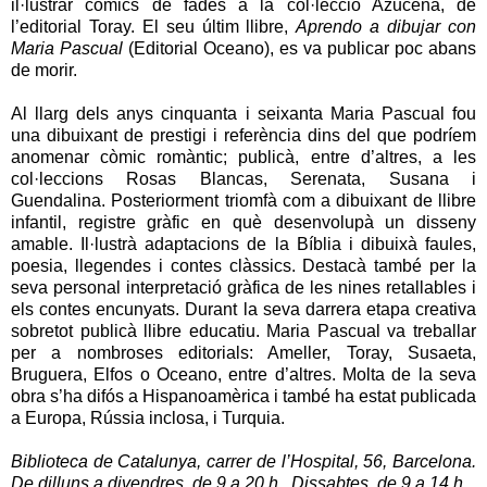
il·lustrar còmics de fades a la col·lecció Azucena, de
l’editorial Toray. El seu últim llibre,
Aprendo a dibujar con
Maria Pascual
(Editorial Oceano), es va publicar poc abans
de morir.
Al llarg dels anys cinquanta i seixanta Maria Pascual fou
una dibuixant de prestigi i referència dins del que podríem
anomenar còmic romàntic; publicà, entre d’altres, a les
col·leccions Rosas Blancas, Serenata, Susana i
Guendalina. Posteriorment triomfà com a dibuixant de llibre
infantil, registre gràfic en què desenvolupà un disseny
amable. Il·lustrà adaptacions de la Bíblia i dibuixà faules,
poesia, llegendes i contes clàssics. Destacà també per la
seva personal interpretació gràfica de les nines retallables i
els contes encunyats. Durant la seva darrera etapa creativa
sobretot publicà llibre educatiu. Maria Pascual va treballar
per a nombroses editorials: Ameller, Toray, Susaeta,
Bruguera, Elfos o Oceano, entre d’altres. Molta de la seva
obra s’ha difós a Hispanoamèrica i també ha estat publicada
a Europa, Rússia inclosa, i Turquia.
Biblioteca de Catalunya, carrer de l’Hospital, 56, Barcelona.
De dilluns a divendres, de 9 a 20 h . Dissabtes, de 9 a 14 h .