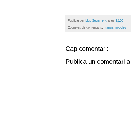
Publicat per
Llop Segarrenc
a les
22:03
Etiquetes de comentaris:
manga
,
notícies
Cap comentari:
Publica un comentari a 