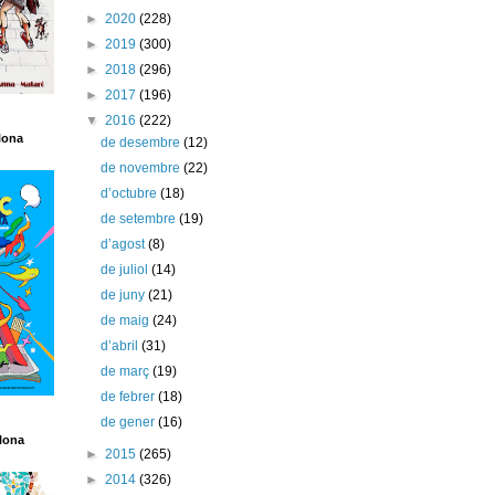
►
2020
(228)
►
2019
(300)
►
2018
(296)
►
2017
(196)
▼
2016
(222)
lona
de desembre
(12)
de novembre
(22)
d’octubre
(18)
de setembre
(19)
d’agost
(8)
de juliol
(14)
de juny
(21)
de maig
(24)
d’abril
(31)
de març
(19)
de febrer
(18)
de gener
(16)
lona
►
2015
(265)
►
2014
(326)