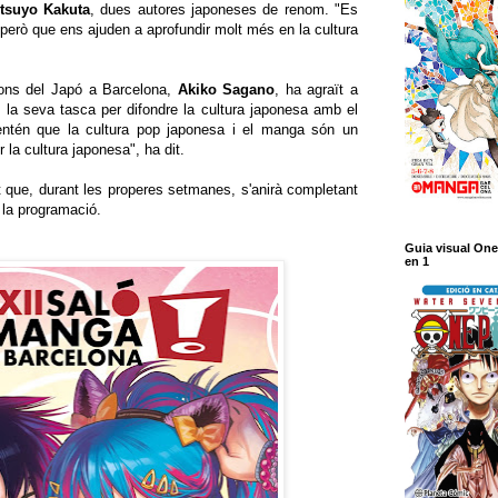
tsuyo
Kakuta
, dues autores japoneses de renom. "Es
, però que ens ajuden a aprofundir molt més en la cultura
ons del Japó a Barcelona, ​​
Akiko
Sagano
, ha agraït a
res la seva tasca per difondre la cultura japonesa amb el
ntén que la cultura pop japonesa i el manga són un
 la cultura japonesa", ha dit.
 que, durant les properes setmanes, s'anirà completant
e la programació.
Guia visual One
en 1