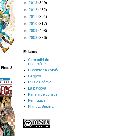
►
2013
(349)
►
2012
(432)
►
2011
(391)
►
2010
(317)
►
2009
(408)
►
2008
(386)
Enllaços
Cementiri de
Pneumàtics
 Piece 3
El còmic en català
Gargots
L'illa de còmic
La batcova
Parlem de còmics
Per Tutatis!
Planeta Sigarra