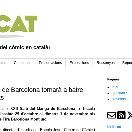
 del còmic en català!
cies
Concursos
Presentacions
Exposicions
Ressenyes
Repor
Pàgines
Inici
 de Barcelona tornarà a batre
Qui som?
ts
Novetats
tat el
XXII Saló del Manga de Barcelona
, ​​a l'Escola
issabte 29 d'octubre al dimarts 1 de novembre
als
e
Fira Barcelona Montjuïc
.
Linktree
 director d'estudis de l'Escola Joso, Centre de Còmic i