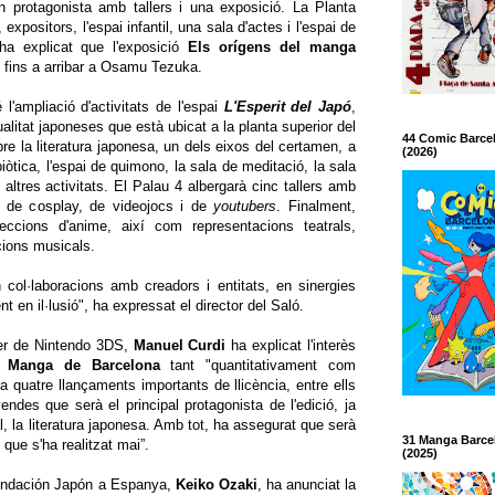
 protagonista amb tallers i una exposició. La Planta
expositors, l'espai infantil, una sala d'actes i l'espai de
ha explicat que l'exposició
Els orígens del manga
s fins a arribar a Osamu Tezuka.
'ampliació d'activitats de l'espai
L'Esperit del Japó
,
tualitat japoneses que està ubicat a la planta superior del
44 Comic Barce
bre la literatura japonesa, un dels eixos del certamen, a
(2026)
òtica, l'espai de quimono, la sala de meditació, la sala
 altres activitats. El Palau 4 albergarà cinc tallers amb
, de cosplay, de videojocs i de
youtubers
. Finalment,
jeccions d'anime, així com representacions teatrals,
cions musicals.
 col·laboracions amb creadors i entitats, en sinergies
t en il·lusió", ha expressat el director del Saló.
er de Nintendo 3DS,
Manuel
Curdi
ha explicat l'interès
l Manga de Barcelona
tant "quantitativament com
 quatre llançaments importants de llicència, entre ells
endes que serà el principal protagonista de l'edició, ja
l, la literatura japonesa. Amb tot, ha assegurat que serà
31 Manga Barce
ue s'ha realitzat mai”.
(2025)
Fundación Japón a Espanya,
Keiko
Ozaki
, ha anunciat la