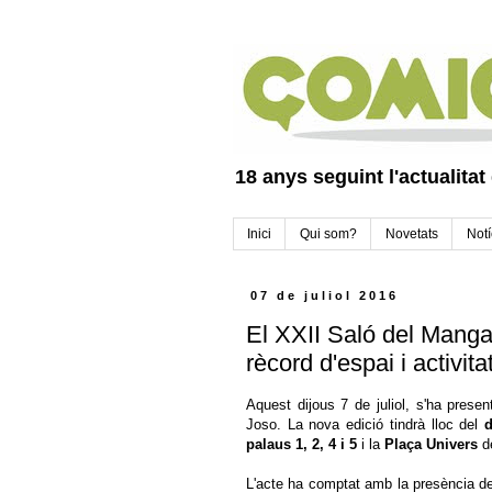
18 anys seguint l'actualitat
Inici
Qui som?
Novetats
Notí
07 de juliol 2016
El XXII Saló del Manga
rècord d'espai i activita
Aquest dijous 7 de juliol, s'ha presen
Joso. La nova edició tindrà lloc del
d
palaus 1, 2, 4 i 5
i la
Plaça Univers
d
L'acte ha comptat amb la presència del