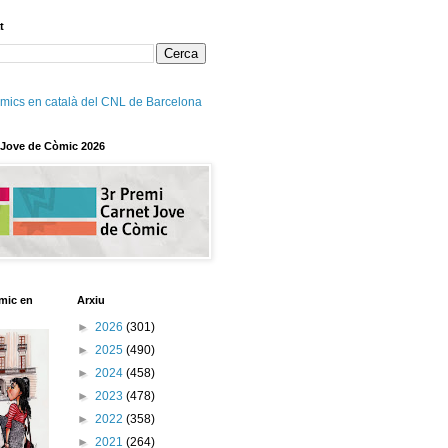
t
mics en català del CNL de Barcelona
 Jove de Còmic 2026
mic en
Arxiu
►
2026
(301)
►
2025
(490)
►
2024
(458)
►
2023
(478)
►
2022
(358)
►
2021
(264)