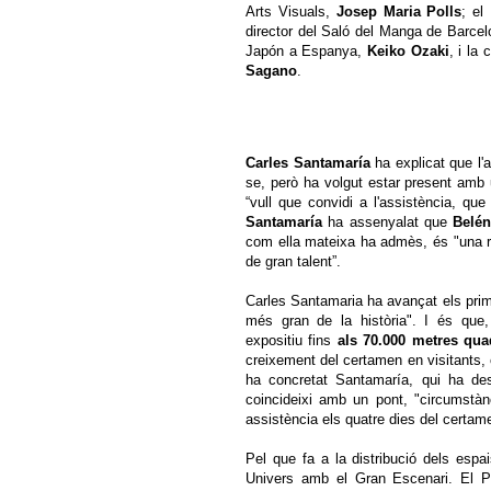
Arts Visuals,
Josep Maria Polls
; el
director del Saló del Manga de Barcelon
Japón a Espanya,
Keiko
Ozaki
, i la
Sagano
.
Carles Santamaría
ha explicat que l'a
se, però ha volgut estar present amb u
“vull que convidi a l'assistència, qu
Santamaría
ha assenyalat que
Belén
com ella mateixa ha admès, és "una re
de gran talent”.
Carles Santamaria ha avançat els prim
més gran de la història". I és que
expositiu fins
als 70.000 metres qua
creixement del certamen en visitants, c
ha concretat Santamaría, qui ha dest
coincideixi amb un pont, "circumstàn
assistència els quatre dies del certam
Pel que fa a la distribució dels espa
Univers amb el Gran Escenari. El Pa