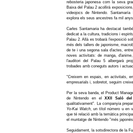
rebosteria japonesa com la seva gran
Baixa del Palau 2 acollirà exposicions, 
videojocs de Nintendo. Santamaría 
explora els seus ancestres fa mil any
Carles Santamaria ha destacat també l
dedicat a la cultura, tradicions i espiri
Palau 2. Allà es trobarà l'exposició so
més dels tallers de japonisme, macrobi
de te i una segona sala d'actes, entre
noves activitats: de manga, d'anime
l'auditori del Palau 5 albergarà pro
trobades amb coneguts autors i actua
"Creixem en espais, en activitats, en
empresarials i, sobretot, seguim creixen
Per la seva banda, el Product Manag
de Nintendo en el
XXII Saló de
qualitativament". La companyia prepara
Yo-Kai Watch
, un títol número u en v
que té relació amb la temàtica principa
el muntatge de Nintendo "més japonès q
Seguidament, la sotsdirectora de la 