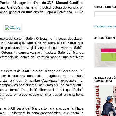
 Product Manager de Nintendo 3DS,
Manuel Curdi
; el
Cerca a ComiCa
a, ​​
Carles
Santamaria
; la sotsdirectora de Fundación
 cònsol general en funcions del Japó a Barcelona, ​​
Akiko
Cercador de cò
3r Premi Carnet
utora del cartell,
Belén Ortega
, no ha pogut desplaçar-
n vídeo en què l'artista ha dit sobre el seu cartell que
e la gent quan ho vegi li vingui de gust venir al
Saló
”.
 Ortega
, la carrera va molt lligada al
Saló del Manga
ferència del còmic de l'estètica manga i una dibuixant
ers detalls del
XXII Saló del Manga de Barcelona
, ​​"el
, per cinquè any consecutiu, augmenta el seu espai
4a Diada del Cò
drats
, així com el nombre d'activitats i expositors. "El
Català (2026)
ompanyies participants i activitats així ho ha requerit",
acat també l'ampliació d'horaris i el fet que l'edició
cia que, en altres ocasions, s'ha traduït en una bona
en ".
is, el
XXII Saló del Manga
tornarà a ocupar la Plaça
lau 1 albergarà la zona gastronòmica, que tindrà la